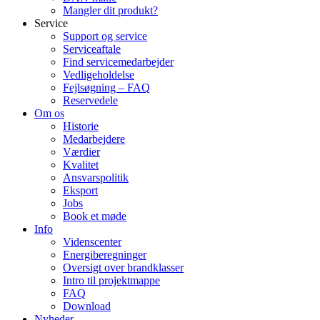
Mangler dit produkt?
Service
Support og service
Serviceaftale
Find servicemedarbejder
Vedligeholdelse
Fejlsøgning – FAQ
Reservedele
Om os
Historie
Medarbejdere
Værdier
Kvalitet
Ansvarspolitik
Eksport
Jobs
Book et møde
Info
Videnscenter
Energiberegninger
Oversigt over brandklasser
Intro til projektmappe
FAQ
Download
Nyheder