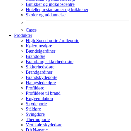
Butikker og indkøbscentre
Hoteller, restauranter og køkkener
Skoler og uddannelse
Cases
Produkter
High Speed porte / rulleporte
Kølerumsdøre
Bændelgardiner
Branddøre
Brand- og sikkerhedsdøre
Sikkerhedsdøre
Brandgardiner
Brandskydeporte
Hængslede døre
Profildøre
Profildøre til brand
Røgventilation
Skydeporte
Ståldøre
Svingdøre
Thermoporte
Vertikale skydedøre
DAN-matic