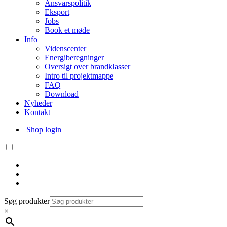
Ansvarspolitik
Eksport
Jobs
Book et møde
Info
Videnscenter
Energiberegninger
Oversigt over brandklasser
Intro til projektmappe
FAQ
Download
Nyheder
Kontakt
Shop login
Søg produkter
×