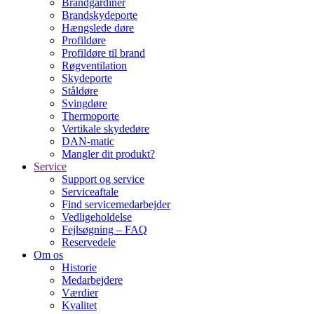
Brandgardiner
Brandskydeporte
Hængslede døre
Profildøre
Profildøre til brand
Røgventilation
Skydeporte
Ståldøre
Svingdøre
Thermoporte
Vertikale skydedøre
DAN-matic
Mangler dit produkt?
Service
Support og service
Serviceaftale
Find servicemedarbejder
Vedligeholdelse
Fejlsøgning – FAQ
Reservedele
Om os
Historie
Medarbejdere
Værdier
Kvalitet