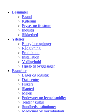
Løsninger
Brand
Kølerum
Fryse- og frostrum
Industri
Sikkerhed
Ydelser
Energiberegninger
Rådgivning
Produktion
Installation
Vedligehold
Hjælp til byggesager
Brancher
Lager og logistik
Datacentre
Fiskeri
Slagteri
Mejeri
Fødevarer og levnedsmidler
Teater / kultur
Sundhedsinstitutioner
Medicinal og mikrobiologi