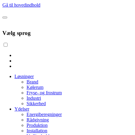
Gå til hovedindhold
Vælg sprog
Løsninger
Brand
Kølerum
Fryse- og frostrum
Industri
Sikkerhed
Ydelser
Energiberegninger
Rådgivning
Produktion
Installation