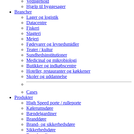
Vedligehold
Hjælp til byggesager
Brancher
Lager og logistik
Datacentre
Fiskeri
Slagteri
Mejeri
Fødevarer og levnedsmidler
Teater / kultur
Sundhedsinstitutioner
Medicinal og mikrobiologi
Butikker og indkøbscentre
Hoteller, restauranter og køkkener
Skoler og uddannelse
Cases
Produkter
High Speed porte / rulleporte
Kølerumsdøre
Bændelgardiner
Branddøre
Brand- og sikkerhedsdøre
Sikkerhedsdøre