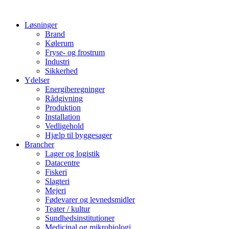
Løsninger
Brand
Kølerum
Fryse- og frostrum
Industri
Sikkerhed
Ydelser
Energiberegninger
Rådgivning
Produktion
Installation
Vedligehold
Hjælp til byggesager
Brancher
Lager og logistik
Datacentre
Fiskeri
Slagteri
Mejeri
Fødevarer og levnedsmidler
Teater / kultur
Sundhedsinstitutioner
Medicinal og mikrobiologi