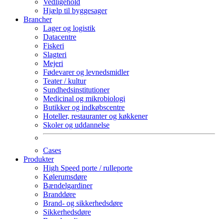
Vedligehold
Hjælp til byggesager
Brancher
Lager og logistik
Datacentre
Fiskeri
Slagteri
Mejeri
Fødevarer og levnedsmidler
Teater / kultur
Sundhedsinstitutioner
Medicinal og mikrobiologi
Butikker og indkøbscentre
Hoteller, restauranter og køkkener
Skoler og uddannelse
Cases
Produkter
High Speed porte / rulleporte
Kølerumsdøre
Bændelgardiner
Branddøre
Brand- og sikkerhedsdøre
Sikkerhedsdøre