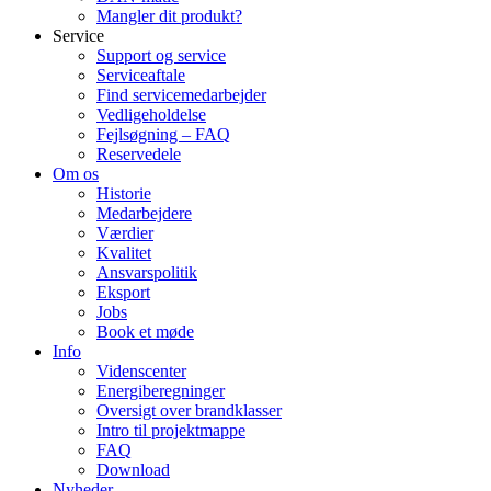
Mangler dit produkt?
Service
Support og service
Serviceaftale
Find servicemedarbejder
Vedligeholdelse
Fejlsøgning – FAQ
Reservedele
Om os
Historie
Medarbejdere
Værdier
Kvalitet
Ansvarspolitik
Eksport
Jobs
Book et møde
Info
Videnscenter
Energiberegninger
Oversigt over brandklasser
Intro til projektmappe
FAQ
Download
Nyheder