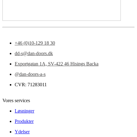
+46 (0)10-129 18 30
dd-s@dan-doors.dk
Exportgatan 1A,
SV-422 46 Hisings Backa
@dan-doors-a-s
CVR: 71283011
Vores services
Løsninger
Produkter
Ydelser