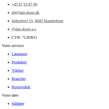
+45 87 93 87 00
dd@dan-doors.dk
Industrivej 19,
8660 Skanderborg
@dan-doors-a-s
CVR: 71283011
Vores services
Løsninger
Produkter
Ydelser
Brancher
Reservedele
Vores døre
Ståldøre