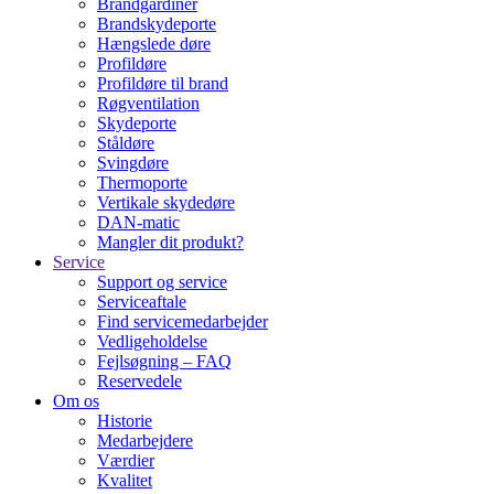
Brandgardiner
Brandskydeporte
Hængslede døre
Profildøre
Profildøre til brand
Røgventilation
Skydeporte
Ståldøre
Svingdøre
Thermoporte
Vertikale skydedøre
DAN-matic
Mangler dit produkt?
Service
Support og service
Serviceaftale
Find servicemedarbejder
Vedligeholdelse
Fejlsøgning – FAQ
Reservedele
Om os
Historie
Medarbejdere
Værdier
Kvalitet