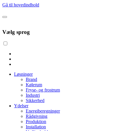
Gå til hovedindhold
Vælg sprog
Løsninger
Brand
Kølerum
Fryse- og frostrum
Industri
Sikkerhed
Ydelser
Energiberegninger
Rådgivning
Produktion
Installation