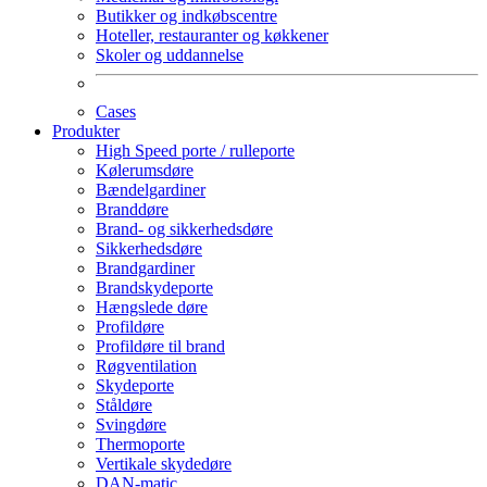
Butikker og indkøbscentre
Hoteller, restauranter og køkkener
Skoler og uddannelse
Cases
Produkter
High Speed porte / rulleporte
Kølerumsdøre
Bændelgardiner
Branddøre
Brand- og sikkerhedsdøre
Sikkerhedsdøre
Brandgardiner
Brandskydeporte
Hængslede døre
Profildøre
Profildøre til brand
Røgventilation
Skydeporte
Ståldøre
Svingdøre
Thermoporte
Vertikale skydedøre
DAN-matic