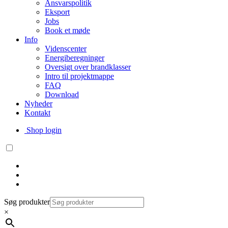
Ansvarspolitik
Eksport
Jobs
Book et møde
Info
Videnscenter
Energiberegninger
Oversigt over brandklasser
Intro til projektmappe
FAQ
Download
Nyheder
Kontakt
Shop login
Søg produkter
×