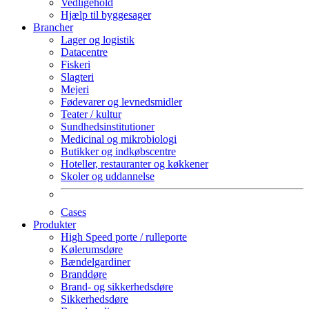
Vedligehold
Hjælp til byggesager
Brancher
Lager og logistik
Datacentre
Fiskeri
Slagteri
Mejeri
Fødevarer og levnedsmidler
Teater / kultur
Sundhedsinstitutioner
Medicinal og mikrobiologi
Butikker og indkøbscentre
Hoteller, restauranter og køkkener
Skoler og uddannelse
Cases
Produkter
High Speed porte / rulleporte
Kølerumsdøre
Bændelgardiner
Branddøre
Brand- og sikkerhedsdøre
Sikkerhedsdøre