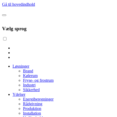
Gå til hovedindhold
Vælg sprog
Løsninger
Brand
Kølerum
Fryse- og frostrum
Industri
Sikkerhed
Ydelser
Energiberegninger
Rådgivning
Produktion
Installation