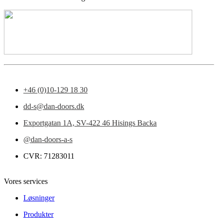
+46 (0)10-129 18 30
dd-s@dan-doors.dk
Exportgatan 1A,
SV-422 46 Hisings Backa
@dan-doors-a-s
CVR: 71283011
Vores services
Løsninger
Produkter