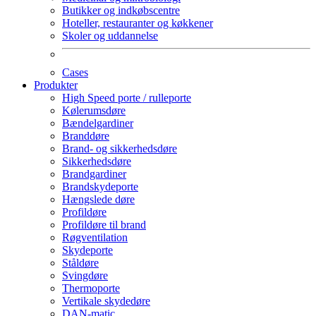
Butikker og indkøbscentre
Hoteller, restauranter og køkkener
Skoler og uddannelse
Cases
Produkter
High Speed porte / rulleporte
Kølerumsdøre
Bændelgardiner
Branddøre
Brand- og sikkerhedsdøre
Sikkerhedsdøre
Brandgardiner
Brandskydeporte
Hængslede døre
Profildøre
Profildøre til brand
Røgventilation
Skydeporte
Ståldøre
Svingdøre
Thermoporte
Vertikale skydedøre
DAN-matic