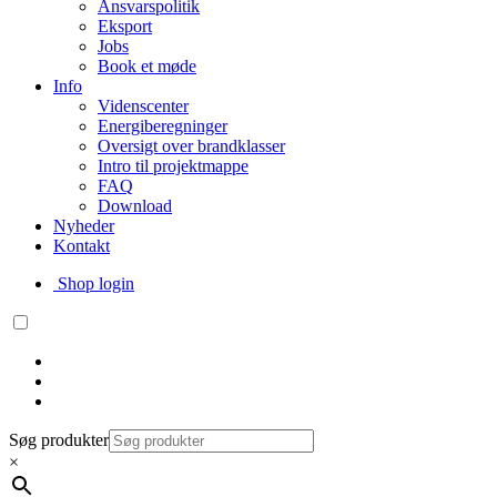
Ansvarspolitik
Eksport
Jobs
Book et møde
Info
Videnscenter
Energiberegninger
Oversigt over brandklasser
Intro til projektmappe
FAQ
Download
Nyheder
Kontakt
Shop login
Søg produkter
×