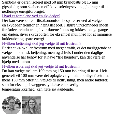
Samtidig er døren isoleret med 50 mm brandbatts og 15 mm
gipsplader, som skaber en effektiv isoleringsevne og bidrager til at
nedbringe energiforbruget.
Hvad er fordelene ved en skydedør?
Der kan være store driftsøkonomiske besparelser ved at vælge
en skydedør fremfor en hængslet port. I større virksomheder inden
for fødevareindustrien, hvor dørene åbnes og lukkes mange gange
om dagen, giver skydeporten for eksempel mulighed for at minimere
kuldetabet og spare energi.
Hvilken betjening skal jeg vælge til mit frostrum?
Er det et køle- eller frostrum med meget trafik, er det nærliggende at
vælge automatisk betjening, men også hvis I under den daglige
anvendelse har behov for at have “frie hænder”, kan det være en
hjælp med automatik.
Hvilken isolering skal jeg vælge til mit frostrum?
Du kan vælge mellem 100 mm og 150 mm isolering til frost. Helt
generelt vil 100 mm være det oplagte valg til almindelige frostrum,
mens 150 mm oftest vil vælges til indfrysning, men andre faktorer,
som for eksempel væggens tykkelse eller særlig
temperatursikkerhed, kan gøre sig gældende.