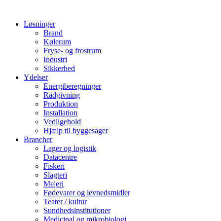
Løsninger
Brand
Kølerum
Fryse- og frostrum
Industri
Sikkerhed
Ydelser
Energiberegninger
Rådgivning
Produktion
Installation
Vedligehold
Hjælp til byggesager
Brancher
Lager og logistik
Datacentre
Fiskeri
Slagteri
Mejeri
Fødevarer og levnedsmidler
Teater / kultur
Sundhedsinstitutioner
Medicinal og mikrobiologi