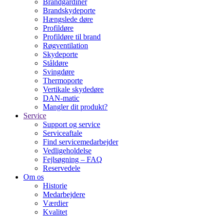
Brandgardiner
Brandskydeporte
Hængslede døre
Profildøre
Profildøre til brand
Røgventilation
Skydeporte
Ståldøre
Svingdøre
Thermoporte
Vertikale skydedøre
DAN-matic
Mangler dit produkt?
Service
Support og service
Serviceaftale
Find servicemedarbejder
Vedligeholdelse
Fejlsøgning – FAQ
Reservedele
Om os
Historie
Medarbejdere
Værdier
Kvalitet