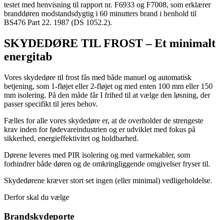
testet med henvisning til rapport nr. F6933 og F7008, som erklærer
branddøren modstandsdygtig i 60 minutters brand i henhold til
BS476 Part 22. 1987 (DS 1052.2).
SKYDEDØRE TIL FROST – Et minimalt
energitab
Vores skydedøre til frost fås med både manuel og automatisk
betjening, som 1-fløjet eller 2-fløjet og med enten 100 mm eller 150
mm isolering. På den måde får I frihed til at vælge den løsning, der
passer specifikt til jeres behov.
Fælles for alle vores skydedøre er, at de overholder de strengeste
krav inden for fødevareindustrien og er udviklet med fokus på
sikkerhed, energieffektivitet og holdbarhed.
Dørene leveres med PIR isolering og med varmekabler, som
forhindrer både døren og de omkringliggende omgivelser fryser til.
Skydedørene kræver stort set ingen (eller minimal) vedligeholdelse.
Derfor skal du vælge
Brandskydeporte