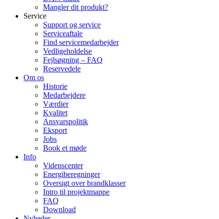
Mangler dit produkt?
Service
Support og service
Serviceaftale
Find servicemedarbejder
Vedligeholdelse
Fejlsøgning – FAQ
Reservedele
Om os
Historie
Medarbejdere
Værdier
Kvalitet
Ansvarspolitik
Eksport
Jobs
Book et møde
Info
Videnscenter
Energiberegninger
Oversigt over brandklasser
Intro til projektmappe
FAQ
Download
Nyheder