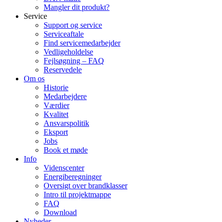
Mangler dit produkt?
Service
Support og service
Serviceaftale
Find servicemedarbejder
Vedligeholdelse
Fejlsøgning – FAQ
Reservedele
Om os
Historie
Medarbejdere
Værdier
Kvalitet
Ansvarspolitik
Eksport
Jobs
Book et møde
Info
Videnscenter
Energiberegninger
Oversigt over brandklasser
Intro til projektmappe
FAQ
Download
Nyheder