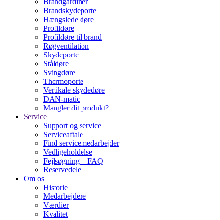
Brandgardiner
Brandskydeporte
Hængslede døre
Profildøre
Profildøre til brand
Røgventilation
Skydeporte
Ståldøre
Svingdøre
Thermoporte
Vertikale skydedøre
DAN-matic
Mangler dit produkt?
Service
Support og service
Serviceaftale
Find servicemedarbejder
Vedligeholdelse
Fejlsøgning – FAQ
Reservedele
Om os
Historie
Medarbejdere
Værdier
Kvalitet