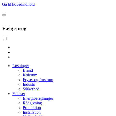
Gå til hovedindhold
Vælg sprog
Løsninger
Brand
Kølerum
Fryse- og frostrum
Industri
Sikkerhed
Ydelser
Energiberegninger
Rådgivning
Produktion
Installation