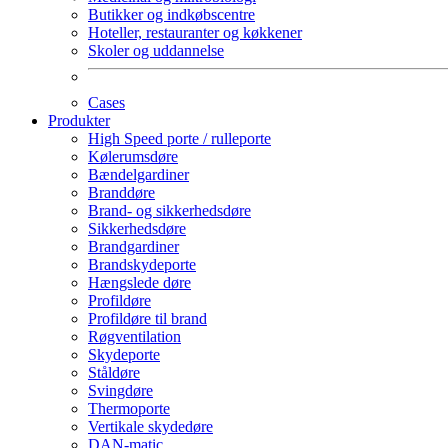
Butikker og indkøbscentre
Hoteller, restauranter og køkkener
Skoler og uddannelse
Cases
Produkter
High Speed porte / rulleporte
Kølerumsdøre
Bændelgardiner
Branddøre
Brand- og sikkerhedsdøre
Sikkerhedsdøre
Brandgardiner
Brandskydeporte
Hængslede døre
Profildøre
Profildøre til brand
Røgventilation
Skydeporte
Ståldøre
Svingdøre
Thermoporte
Vertikale skydedøre
DAN-matic