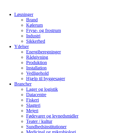
Løsninger
Brand
Kølerum
Fryse- og frostrum
Industri
Sikkerhed
Ydelser
Energiberegninger
Rådgivning
Produktion
Installation
Vedligehold
Hjælp til byggesager
Brancher
Lager og logistik
Datacentre
Fiskeri
Slagteri
Mejeri
Fødevarer og levnedsmidler
Teater / kultur
Sundhedsinstitutioner
Medicinal og mikrobiologi