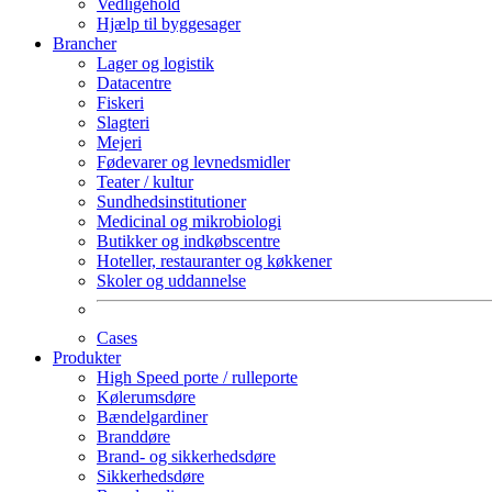
Vedligehold
Hjælp til byggesager
Brancher
Lager og logistik
Datacentre
Fiskeri
Slagteri
Mejeri
Fødevarer og levnedsmidler
Teater / kultur
Sundhedsinstitutioner
Medicinal og mikrobiologi
Butikker og indkøbscentre
Hoteller, restauranter og køkkener
Skoler og uddannelse
Cases
Produkter
High Speed porte / rulleporte
Kølerumsdøre
Bændelgardiner
Branddøre
Brand- og sikkerhedsdøre
Sikkerhedsdøre