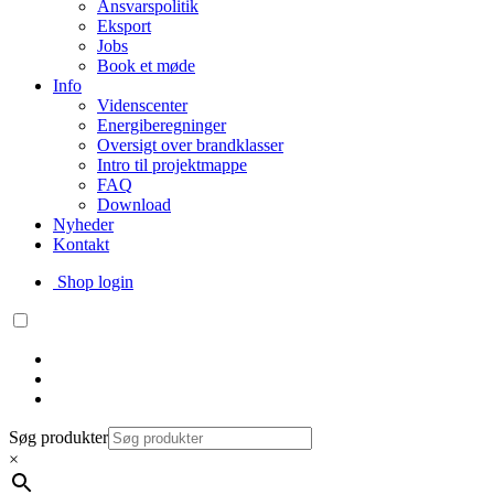
Ansvarspolitik
Eksport
Jobs
Book et møde
Info
Videnscenter
Energiberegninger
Oversigt over brandklasser
Intro til projektmappe
FAQ
Download
Nyheder
Kontakt
Shop login
Søg produkter
×