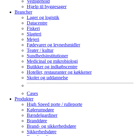
Vedligehold
Hjælp til byggesager
Brancher
Lager og logistik
Datacentre
Fiskeri
Slagteri
Mejeri
Fødevarer og levnedsmidler
Teater / kultur
Sundhedsinstitutioner
Medicinal og mikrobiologi
Butikker og indkøbscentre
Hoteller, restauranter og køkkener
Skoler og uddannelse
Cases
Produkter
High Speed porte / rulleporte
Kølerumsdøre
Bændelgardiner
Branddøre
Brand- og sikkerhedsdøre
Sikkerhedsdøre