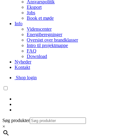
Ansvarspolitik
Eksport
Jobs
Book et møde
Info
Videnscenter
Energiberegninger
Oversigt over brandklasser
Intro til projektmappe
FAQ
Download
Nyheder
Kontakt
Shop login
Søg produkter
×