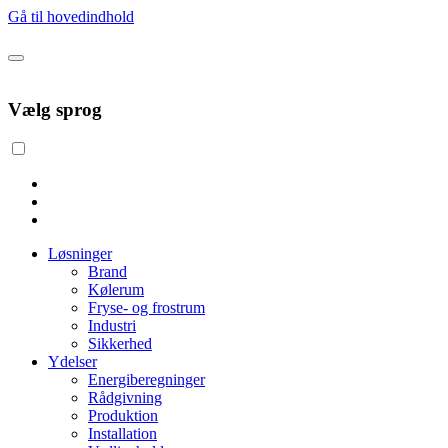
Gå til hovedindhold
Vælg sprog
Løsninger
Brand
Kølerum
Fryse- og frostrum
Industri
Sikkerhed
Ydelser
Energiberegninger
Rådgivning
Produktion
Installation