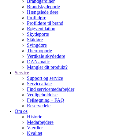
Brandgardiner
Brandskydeporte
Hængslede døre
Profildøre
Profildøre til brand
Røgventilation
Skydeporte
Ståldøre
Svingdøre
Thermoporte
Vertikale skydedøre
DAN-matic
Mangler dit produkt?
Service
Support og service
Serviceaftale
Find servicemedarbejder
Vedligeholdelse
Fejlsøgning – FAQ
Reservedele
Om os
Historie
Medarbejdere
Værdier
Kvalitet