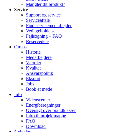
Mangler dit produkt?
Service
Support og service
Serviceaftale
Find servicemedarbejder
Vedligeholdelse
Fejlsøgning – FAQ
Reservedele
Om os
Historie
Medarbejdere
Værdier
Kvalitet
Ansvarspolitik
Eksport
Jobs
Book et møde
Info
Videnscenter
Energiberegninger
Oversigt over brandklasser
Intro til projektmappe
FAQ
Download
Nyheder