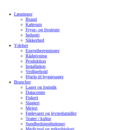
Løsninger
Brand
Kølerum
Fryse- og frostrum
Industri
Sikkerhed
Ydelser
Energiberegninger
Rådgivning
Produktion
Installation
Vedligehold
Hjælp til byggesager
Brancher
Lager og logistik
Datacentre
Fiskeri
Slagteri
Mejeri
Fødevarer og levnedsmidler
Teater / kultur
Sundhedsinstitutioner
Medicinal og mikrobiologi