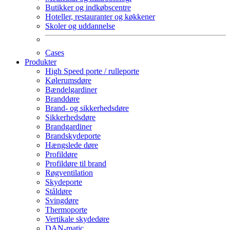
Butikker og indkøbscentre
Hoteller, restauranter og køkkener
Skoler og uddannelse
Cases
Produkter
High Speed porte / rulleporte
Kølerumsdøre
Bændelgardiner
Branddøre
Brand- og sikkerhedsdøre
Sikkerhedsdøre
Brandgardiner
Brandskydeporte
Hængslede døre
Profildøre
Profildøre til brand
Røgventilation
Skydeporte
Ståldøre
Svingdøre
Thermoporte
Vertikale skydedøre
DAN-matic