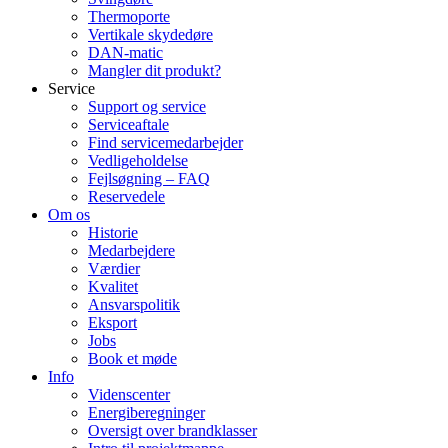
Thermoporte
Vertikale skydedøre
DAN-matic
Mangler dit produkt?
Service
Support og service
Serviceaftale
Find servicemedarbejder
Vedligeholdelse
Fejlsøgning – FAQ
Reservedele
Om os
Historie
Medarbejdere
Værdier
Kvalitet
Ansvarspolitik
Eksport
Jobs
Book et møde
Info
Videnscenter
Energiberegninger
Oversigt over brandklasser