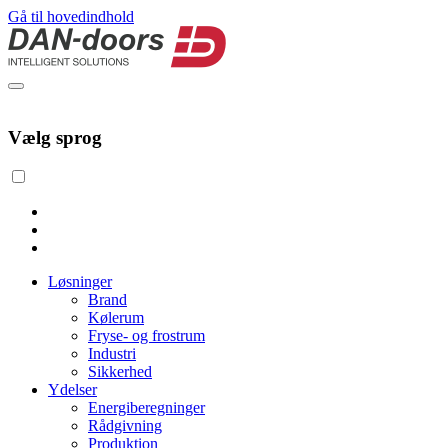
Gå til hovedindhold
Vælg sprog
Løsninger
Brand
Kølerum
Fryse- og frostrum
Industri
Sikkerhed
Ydelser
Energiberegninger
Rådgivning
Produktion