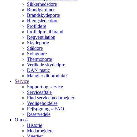
Sikkerhedsdøre
Brandgardiner
Brandskydeporte
Hængslede døre
Profildøre
Profildøre til brand
Røgventilation
Skydeporte
Ståldøre
Svingdøre
Thermoporte
Vertikale skydedøre
DAN-matic
Mangler dit produkt?
Service
Support og service
Serviceaftale
Find servicemedarbejder
Vedligeholdelse
Fejlsøgning – FAQ
Reservedele
Om os
Historie
Medarbejdere
Værdier