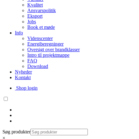
Kvalitet
Ansvarspolitik
Eksport
Jobs
Book et møde
Info
Videnscenter
Energiberegninger
Oversigt over brandklasser
Intro til projektmappe
FAQ
Download
Nyheder
Kontakt
Shop login
Søg produkter
×