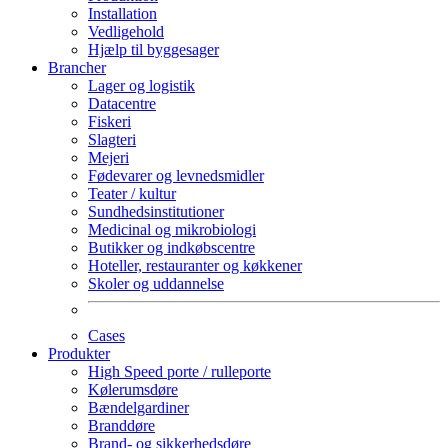
Installation
Vedligehold
Hjælp til byggesager
Brancher
Lager og logistik
Datacentre
Fiskeri
Slagteri
Mejeri
Fødevarer og levnedsmidler
Teater / kultur
Sundhedsinstitutioner
Medicinal og mikrobiologi
Butikker og indkøbscentre
Hoteller, restauranter og køkkener
Skoler og uddannelse
Cases
Produkter
High Speed porte / rulleporte
Kølerumsdøre
Bændelgardiner
Branddøre
Brand- og sikkerhedsdøre