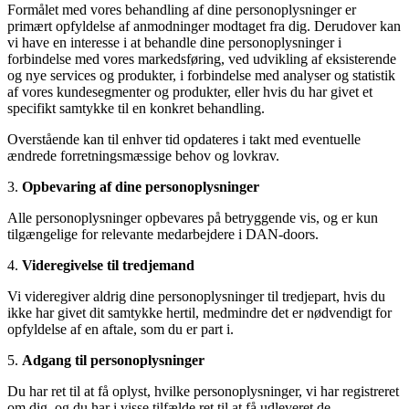
Formålet med vores behandling af dine personoplysninger er
primært opfyldelse af anmodninger modtaget fra dig. Derudover kan
vi have en interesse i at behandle dine personoplysninger i
forbindelse med vores markedsføring, ved udvikling af eksisterende
og nye services og produkter, i forbindelse med analyser og statistik
af vores kundesegmenter og produkter, eller hvis du har givet et
specifikt samtykke til en konkret behandling.
Overstående kan til enhver tid opdateres i takt med eventuelle
ændrede forretningsmæssige behov og lovkrav.
3.
Opbevaring af dine personoplysninger
Alle personoplysninger opbevares på betryggende vis, og er kun
tilgængelige for relevante medarbejdere i DAN-doors.
4.
Videregivelse til tredjemand
Vi videregiver aldrig dine personoplysninger til tredjepart, hvis du
ikke har givet dit samtykke hertil, medmindre det er nødvendigt for
opfyldelse af en aftale, som du er part i.
5.
Adgang til personoplysninger
Du har ret til at få oplyst, hvilke personoplysninger, vi har registreret
om dig, og du har i visse tilfælde ret til at få udleveret de