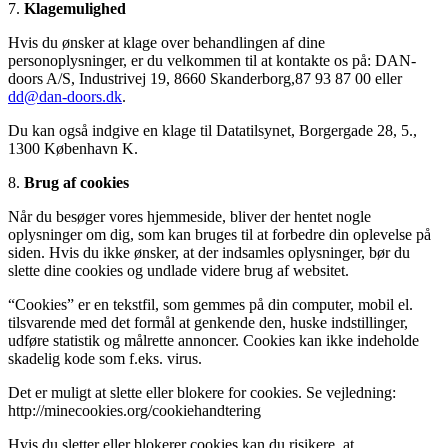
7.
Klagemulighed
Hvis du ønsker at klage over behandlingen af dine
personoplysninger, er du velkommen til at kontakte os på: DAN-
doors A/S, Industrivej 19, 8660 Skanderborg,87 93 87 00 eller
dd@dan-doors.dk
.
Du kan også indgive en klage til Datatilsynet, Borgergade 28, 5.,
1300 København K.
8.
Brug af cookies
Når du besøger vores hjemmeside, bliver der hentet nogle
oplysninger om dig, som kan bruges til at forbedre din oplevelse på
siden. Hvis du ikke ønsker, at der indsamles oplysninger, bør du
slette dine cookies og undlade videre brug af websitet.
“Cookies” er en tekstfil, som gemmes på din computer, mobil el.
tilsvarende med det formål at genkende den, huske indstillinger,
udføre statistik og målrette annoncer. Cookies kan ikke indeholde
skadelig kode som f.eks. virus.
Det er muligt at slette eller blokere for cookies. Se vejledning:
http://minecookies.org/cookiehandtering
Hvis du sletter eller blokerer cookies kan du risikere, at