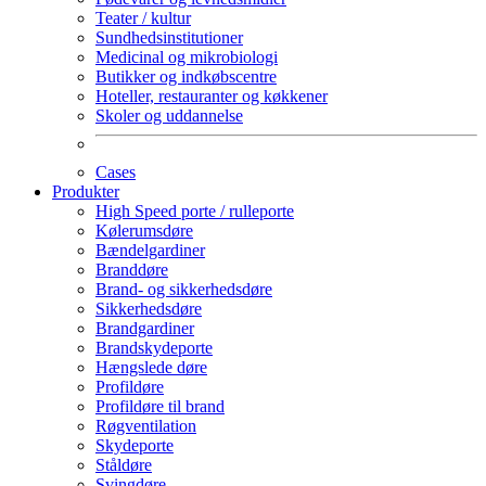
Teater / kultur
Sundhedsinstitutioner
Medicinal og mikrobiologi
Butikker og indkøbscentre
Hoteller, restauranter og køkkener
Skoler og uddannelse
Cases
Produkter
High Speed porte / rulleporte
Kølerumsdøre
Bændelgardiner
Branddøre
Brand- og sikkerhedsdøre
Sikkerhedsdøre
Brandgardiner
Brandskydeporte
Hængslede døre
Profildøre
Profildøre til brand
Røgventilation
Skydeporte
Ståldøre
Svingdøre