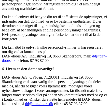
personoplysninger, som vi har registreret om dig i et almindeligt
anvendt og maskinlæsbart format.
Du kan til enhver tid benytte din ret til at få slettet de oplysninger, vi
indsamler om dig, dog med visse lovbestemte undtagelser. Du er
derudover berettiget til at gøre indsigelse imod indsamlingen og
bede om, at behandlingen af dine personoplysninger begrænses.
Hvis personoplysninger om dig er forkerte, har du ret til at få dem
korrigeret.
Du kan altid få oplyst, hvilke personoplysninger vi har registreret
om dig ved at kontakte os på:
DAN-doors A/S, Industrivej 19, 8660 Skanderborg, mail:
dd@dan-
doors.dk
, telefon: 87 93 87 00
6.
Hvem er den dataansvarlige
?
DAN-doors A/S, CVR-nr. 71283011, Industrivej 19, 8660
Skanderborg er dataansvarlig for de personoplysninger, du deler
med os, når du besøger vores hjemmeside, modtager vores
nyhedsbrev, deltager i vores arrangementer, får tilsendt materiale,
bruger vores services eller på anden vis kommunikerer med os og er
i kontakt med os. Ønsker du at rette henvendelse til DAN-doors,
kan det ske på
dd@dan-doors.dk
eller +45 87 93 87 00.