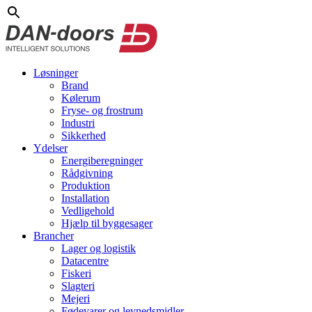
Løsninger
Brand
Kølerum
Fryse- og frostrum
Industri
Sikkerhed
Ydelser
Energiberegninger
Rådgivning
Produktion
Installation
Vedligehold
Hjælp til byggesager
Brancher
Lager og logistik
Datacentre
Fiskeri
Slagteri
Mejeri
Fødevarer og levnedsmidler