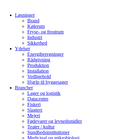
Løsninger
Brand
Kølerum
Fryse- og frostrum
Industri
Sikkerhed
Ydelser
Energiberegninger
Rådgivning
Produktion
Installation
Vedligehold
Hjælp til byggesager
Brancher
Lager og logistik
Datacentre
Fiskeri
Slagteri
Mejeri
Fødevarer og levnedsmidler
Teater / kultur
Sundhedsinstitutioner
Medicinal og mikrobiologi