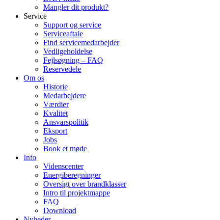
Mangler dit produkt?
Service
Support og service
Serviceaftale
Find servicemedarbejder
Vedligeholdelse
Fejlsøgning – FAQ
Reservedele
Om os
Historie
Medarbejdere
Værdier
Kvalitet
Ansvarspolitik
Eksport
Jobs
Book et møde
Info
Videnscenter
Energiberegninger
Oversigt over brandklasser
Intro til projektmappe
FAQ
Download
Nyheder