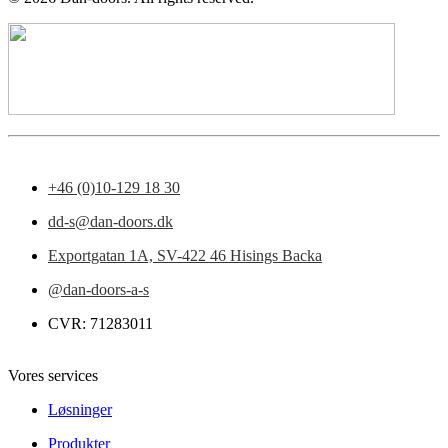
+46 (0)10-129 18 30
dd-s@dan-doors.dk
Exportgatan 1A,
SV-422 46 Hisings Backa
@dan-doors-a-s
CVR: 71283011
Vores services
Løsninger
Produkter