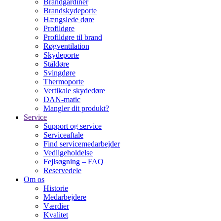
Brandgardiner
Brandskydeporte
Hængslede døre
Profildøre
Profildøre til brand
Røgventilation
Skydeporte
Ståldøre
Svingdøre
Thermoporte
Vertikale skydedøre
DAN-matic
Mangler dit produkt?
Service
Support og service
Serviceaftale
Find servicemedarbejder
Vedligeholdelse
Fejlsøgning – FAQ
Reservedele
Om os
Historie
Medarbejdere
Værdier
Kvalitet