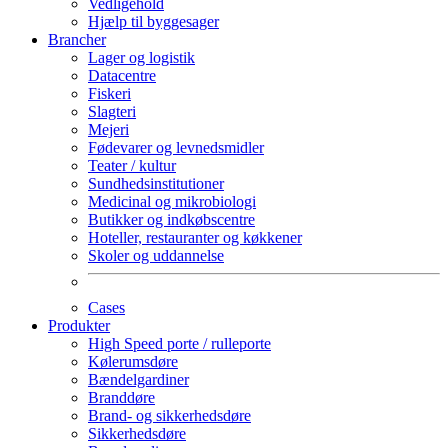
Vedligehold
Hjælp til byggesager
Brancher
Lager og logistik
Datacentre
Fiskeri
Slagteri
Mejeri
Fødevarer og levnedsmidler
Teater / kultur
Sundhedsinstitutioner
Medicinal og mikrobiologi
Butikker og indkøbscentre
Hoteller, restauranter og køkkener
Skoler og uddannelse
Cases
Produkter
High Speed porte / rulleporte
Kølerumsdøre
Bændelgardiner
Branddøre
Brand- og sikkerhedsdøre
Sikkerhedsdøre