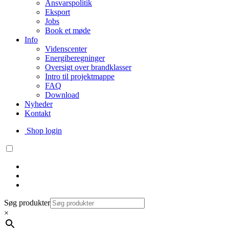
Ansvarspolitik
Eksport
Jobs
Book et møde
Info
Videnscenter
Energiberegninger
Oversigt over brandklasser
Intro til projektmappe
FAQ
Download
Nyheder
Kontakt
Shop login
Søg produkter
×