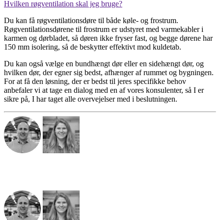
Hvilken røgventilation skal jeg bruge?
Du kan få røgventilationsdøre til både køle- og frostrum.
Røgventilationsdørene til frostrum er udstyret med varmekabler i
karmen og dørbladet, så døren ikke fryser fast, og begge dørene har
150 mm isolering, så de beskytter effektivt mod kuldetab.
Du kan også vælge en bundhængt dør eller en sidehængt dør, og
hvilken dør, der egner sig bedst, afhænger af rummet og bygningen.
For at få den løsning, der er bedst til jeres specifikke behov
anbefaler vi at tage en dialog med en af vores konsulenter, så I er
sikre på, I har taget alle overvejelser med i beslutningen.