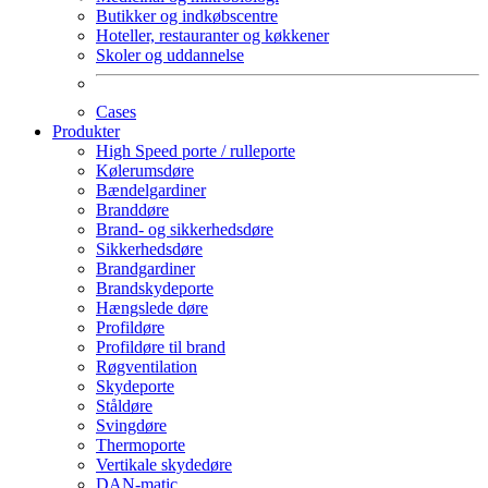
Butikker og indkøbscentre
Hoteller, restauranter og køkkener
Skoler og uddannelse
Cases
Produkter
High Speed porte / rulleporte
Kølerumsdøre
Bændelgardiner
Branddøre
Brand- og sikkerhedsdøre
Sikkerhedsdøre
Brandgardiner
Brandskydeporte
Hængslede døre
Profildøre
Profildøre til brand
Røgventilation
Skydeporte
Ståldøre
Svingdøre
Thermoporte
Vertikale skydedøre
DAN-matic