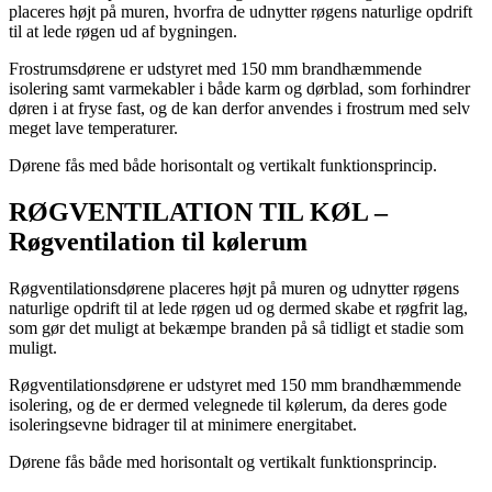
placeres højt på muren, hvorfra de udnytter røgens naturlige opdrift
til at lede røgen ud af bygningen.
Frostrumsdørene er udstyret med 150 mm brandhæmmende
isolering samt varmekabler i både karm og dørblad, som forhindrer
døren i at fryse fast, og de kan derfor anvendes i frostrum med selv
meget lave temperaturer.
Dørene fås med både horisontalt og vertikalt funktionsprincip.
RØGVENTILATION TIL KØL –
Røgventilation til kølerum
Røgventilationsdørene placeres højt på muren og udnytter røgens
naturlige opdrift til at lede røgen ud og dermed skabe et røgfrit lag,
som gør det muligt at bekæmpe branden på så tidligt et stadie som
muligt.
Røgventilationsdørene er udstyret med 150 mm brandhæmmende
isolering, og de er dermed velegnede til kølerum, da deres gode
isoleringsevne bidrager til at minimere energitabet.
Dørene fås både med horisontalt og vertikalt funktionsprincip.