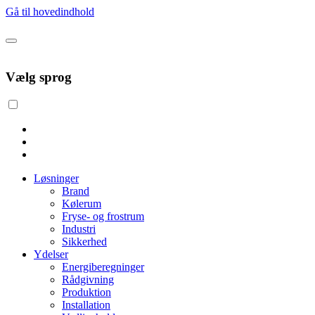
Gå til hovedindhold
Vælg sprog
Løsninger
Brand
Kølerum
Fryse- og frostrum
Industri
Sikkerhed
Ydelser
Energiberegninger
Rådgivning
Produktion
Installation