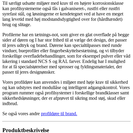
Til særligt udsatte miljøer med krav til en højere korrosionsklasse
kan profilsystemerne også fås i galvaniseret-, rustfri eller rustfri
syrefast stål, og løsningerne er kendetegnet ved at have en meget
lang levetid med høj modstandsdygtighed over for (hårdhændet)
brug og slitage.
Profilerne har en tætnings-not, som giver en glat overflade på begge
sider af døren og I har stor frihed til at vælge det design, der passer
til jeres udtryk og brand. Dørene kan specialtilpasses med runde
vinduer, bueprofiler eller fingerbeskyttelsestætning, og vi tilbyder
forskellige overfladebehandlinger, som for eksempel pulver­ eller våd
lakering i standard NCS S­ og RAL farver. Endelig har I mulighed
for at få specialstørrelser med sprosser og fyldingsmaterialer, der
passer til jeres designønsker.
Vores profildøre kan anvendes i miljøer med høje krav til sikkerhed
og kan udstyres med modullåse og intelligent adgangskontrol. Vores
program rummer også profilsystemer i forskellige brandklasser samt
sikkerhedsløsninger, der er afprøvet til sikring mod støj, skud eller
indbrud.
Se også vores andre
profildøre til brand
.
Produktbeskrivelse