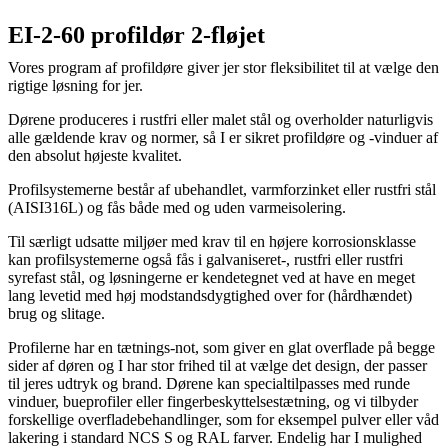
EI-2-60 profildør 2-fløjet
Vores program af profildøre giver jer stor fleksibilitet til at vælge den
rigtige løsning for jer.
Dørene produceres i rustfri eller malet stål og overholder naturligvis
alle gældende krav og normer, så I er sikret profildøre og -vinduer af
den absolut højeste kvalitet.
Profilsystemerne består af ubehandlet, varmforzinket eller rustfri stål
(AISI316L) og fås både med og uden varmeisolering.
Til særligt udsatte miljøer med krav til en højere korrosionsklasse
kan profilsystemerne også fås i galvaniseret-, rustfri eller rustfri
syrefast stål, og løsningerne er kendetegnet ved at have en meget
lang levetid med høj modstandsdygtighed over for (hårdhændet)
brug og slitage.
Profilerne har en tætnings-not, som giver en glat overflade på begge
sider af døren og I har stor frihed til at vælge det design, der passer
til jeres udtryk og brand. Dørene kan specialtilpasses med runde
vinduer, bueprofiler eller fingerbeskyttelsestætning, og vi tilbyder
forskellige overfladebehandlinger, som for eksempel pulver­ eller våd
lakering i standard NCS S­ og RAL farver. Endelig har I mulighed