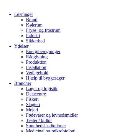
Løsninger
Brand
Kølerum
Fryse- og frostrum
Industri
Sikkerhed
Ydelser
Energiberegninger
Rådgivning
Produktion
Installation
Vedligehold
Hjælp til byggesager
Brancher
Lager og logistik
Datacentre
Fiskeri
Slagteri
Mejeri
Fødevarer og levnedsmidler
Teater / kultur
Sundhedsinstitutioner
Medicinal og mikrobiologi