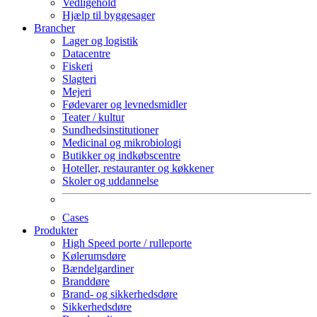
Vedligehold
Hjælp til byggesager
Brancher
Lager og logistik
Datacentre
Fiskeri
Slagteri
Mejeri
Fødevarer og levnedsmidler
Teater / kultur
Sundhedsinstitutioner
Medicinal og mikrobiologi
Butikker og indkøbscentre
Hoteller, restauranter og køkkener
Skoler og uddannelse
Cases
Produkter
High Speed porte / rulleporte
Kølerumsdøre
Bændelgardiner
Branddøre
Brand- og sikkerhedsdøre
Sikkerhedsdøre