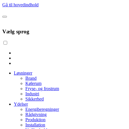
Gå til hovedindhold
Vælg sprog
Løsninger
Brand
Kølerum
Fryse- og frostrum
Industri
Sikkerhed
Ydelser
Energiberegninger
Rådgivning
Produktion
Installation