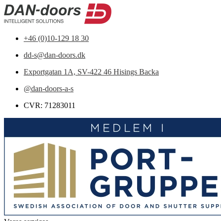
+46 (0)10-129 18 30
dd-s@dan-doors.dk
Exportgatan 1A,
SV-422 46 Hisings Backa
@dan-doors-a-s
CVR: 71283011