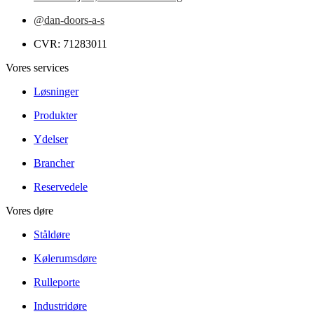
@dan-doors-a-s
CVR: 71283011
Vores services
Løsninger
Produkter
Ydelser
Brancher
Reservedele
Vores døre
Ståldøre
Kølerumsdøre
Rulleporte
Industridøre