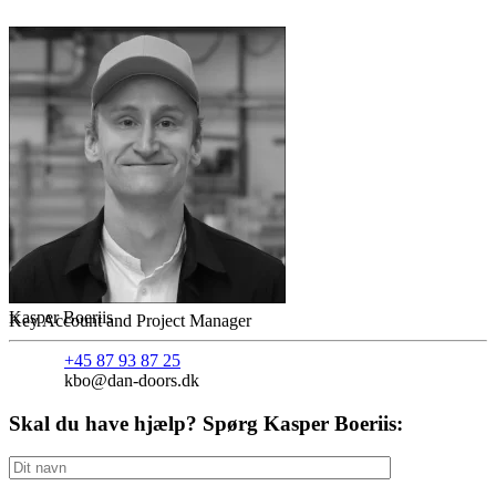
Kasper Boeriis
Key Account and Project Manager
+45 87 93 87 25
kbo@dan-doors.dk
Skal du have hjælp? Spørg Kasper Boeriis: