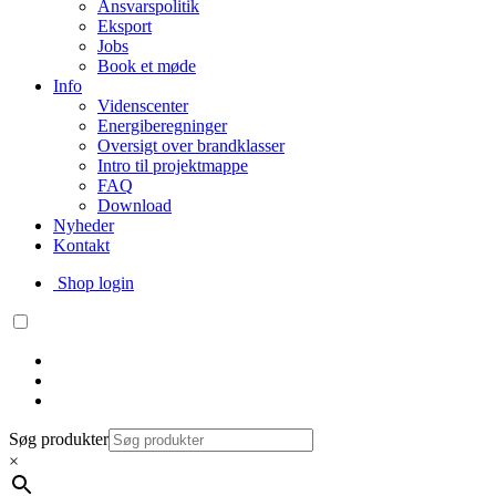
Ansvarspolitik
Eksport
Jobs
Book et møde
Info
Videnscenter
Energiberegninger
Oversigt over brandklasser
Intro til projektmappe
FAQ
Download
Nyheder
Kontakt
Shop login
Søg produkter
×