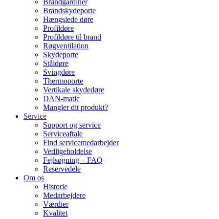
Brandgardiner
Brandskydeporte
Hængslede døre
Profildøre
Profildøre til brand
Røgventilation
Skydeporte
Ståldøre
Svingdøre
Thermoporte
Vertikale skydedøre
DAN-matic
Mangler dit produkt?
Service
Support og service
Serviceaftale
Find servicemedarbejder
Vedligeholdelse
Fejlsøgning – FAQ
Reservedele
Om os
Historie
Medarbejdere
Værdier
Kvalitet