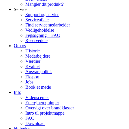
Mangler dit produkt?
Service
Support og service
Serviceaftale
Find servicemedarbejder
Vedligeholdelse
Fejlsøgning – FAQ
Reservedele
Om os
Historie
Medarbejdere
Værdier
Kvalitet
Ansvarspolitik
Eksport
Jobs
Book et møde
Info
Videnscenter
Energiberegninger
Oversigt over brandklasser
Intro til projektmappe
FAQ
Download
Nyheder