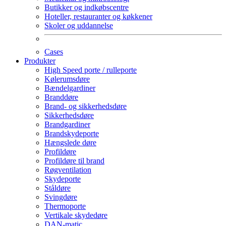
Butikker og indkøbscentre
Hoteller, restauranter og køkkener
Skoler og uddannelse
Cases
Produkter
High Speed porte / rulleporte
Kølerumsdøre
Bændelgardiner
Branddøre
Brand- og sikkerhedsdøre
Sikkerhedsdøre
Brandgardiner
Brandskydeporte
Hængslede døre
Profildøre
Profildøre til brand
Røgventilation
Skydeporte
Ståldøre
Svingdøre
Thermoporte
Vertikale skydedøre
DAN-matic