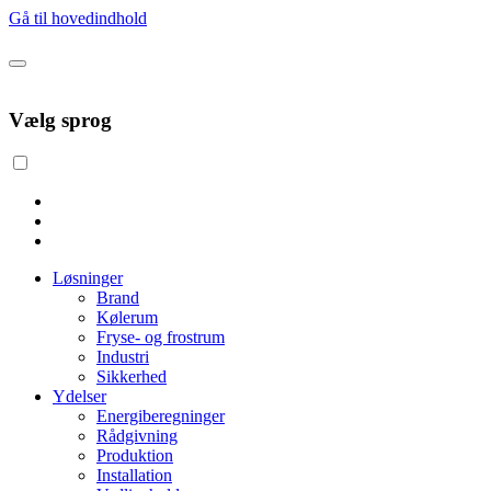
Gå til hovedindhold
Vælg sprog
Løsninger
Brand
Kølerum
Fryse- og frostrum
Industri
Sikkerhed
Ydelser
Energiberegninger
Rådgivning
Produktion
Installation