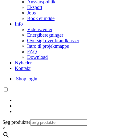
Ansvarspolitik
Eksport
Jobs
Book et møde
Info
Videnscenter
Energiberegninger
Oversigt over brandklasser
Intro til projektmappe
FAQ
Download
Nyheder
Kontakt
Shop login
Søg produkter
×