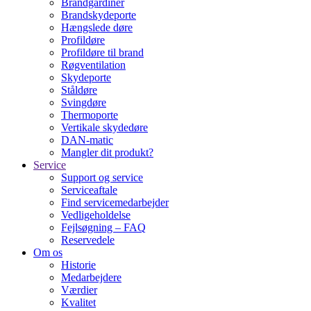
Brandgardiner
Brandskydeporte
Hængslede døre
Profildøre
Profildøre til brand
Røgventilation
Skydeporte
Ståldøre
Svingdøre
Thermoporte
Vertikale skydedøre
DAN-matic
Mangler dit produkt?
Service
Support og service
Serviceaftale
Find servicemedarbejder
Vedligeholdelse
Fejlsøgning – FAQ
Reservedele
Om os
Historie
Medarbejdere
Værdier
Kvalitet