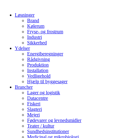
Løsninger
Brand
Kølerum
Fryse- og frostrum
Industri
Sikkerhed
Ydelser
Energiberegninger
Rådgivning
Produktion
Installation
Vedligehold
Hjælp til byggesager
Brancher
Lager og logistik
Datacentre
Fiskeri
Slagteri
Mejeri
Fødevarer og levnedsmidler
Teater / kultur
Sundhedsinstitutioner
Medicinal og mikrobiologi