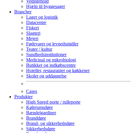
Vedligehold
Hjælp til byggesager
Brancher
Lager og logistik
Datacentre
Fiskeri
Slagteri
Mejeri
Fødevarer og levnedsmidler
Teater / kultur
Sundhedsinstitutioner
Medicinal og mikrobiologi
Butikker og indkøbscentre
Hoteller, restauranter og køkkener
Skoler og uddannelse
Cases
Produkter
High Speed porte / rulleporte
Kølerumsdøre
Bændelgardiner
Branddøre
Brand- og sikkerhedsdøre
Sikkerhedsdøre