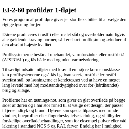
EI-2-60 profildør 1-fløjet
Vores program af profildøre giver jer stor fleksibilitet til at vælge den
rigtige løsning for jer.
Dørene produceres i rustfri eller malet stål og overholder naturligvis
alle gældende krav og normer, så I er sikret profildøre og -vinduer af
den absolut højeste kvalitet.
Profilsystemerne består af ubehandlet, varmforzinket eller rustfri stål
(AISI316L) og fås både med og uden varmeisolering.
Til særligt udsatte miljøer med krav til en højere korrosionsklasse
kan profilsystemerne også fås i galvaniseret-, rustfri eller rustfri
syrefast stål, og løsningerne er kendetegnet ved at have en meget
lang levetid med høj modstandsdygtighed over for (hårdhændet)
brug og slitage.
Profilerne har en tætnings-not, som giver en glat overflade på begge
sider af døren og I har stor frihed til at vælge det design, der passer
til jeres udtryk og brand. Dørene kan specialtilpasses med runde
vinduer, bueprofiler eller fingerbeskyttelsestætning, og vi tilbyder
forskellige overfladebehandlinger, som for eksempel pulver­ eller våd
lakering i standard NCS S­ og RAL farver. Endelig har I mulighed