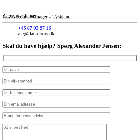
Alexander Jensen
Key Account Manager – Tyskland
+45 87 93 87 16
aje@dan-doors.dk
Skal du have hjælp? Spørg Alexander Jensen: