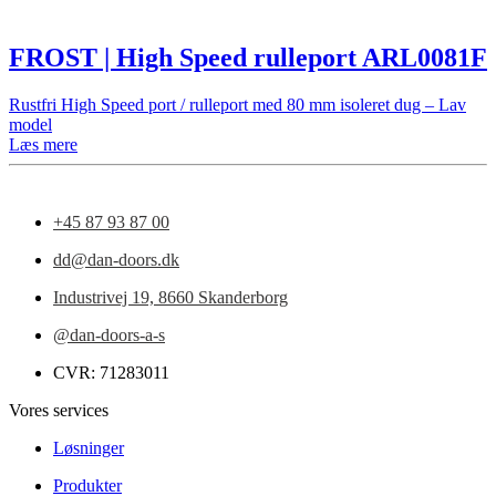
FROST | High Speed rulleport ARL0081F
Rustfri High Speed port / rulleport med 80 mm isoleret dug – Lav
model
Læs mere
+45 87 93 87 00
dd@dan-doors.dk
Industrivej 19,
8660 Skanderborg
@dan-doors-a-s
CVR: 71283011
Vores services
Løsninger
Produkter