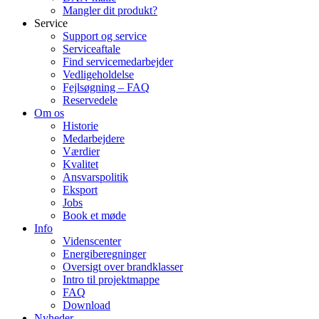
Mangler dit produkt?
Service
Support og service
Serviceaftale
Find servicemedarbejder
Vedligeholdelse
Fejlsøgning – FAQ
Reservedele
Om os
Historie
Medarbejdere
Værdier
Kvalitet
Ansvarspolitik
Eksport
Jobs
Book et møde
Info
Videnscenter
Energiberegninger
Oversigt over brandklasser
Intro til projektmappe
FAQ
Download
Nyheder