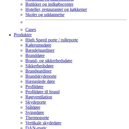
Butikker og indkøbscentre
Hoteller, restauranter og køkkener
Skoler og uddannelse
Cases
Produkter
High Speed porte / rulleporte
Kølerumsdøre
Bændelgardiner
Branddøre
Brand- og sikkerhedsdøre
Sikkerhedsdøre
Brandgardiner
Brandskydeporte
Hængslede døre
Profildøre
Profildøre til brand
Røgventilation
Skydeporte
Ståldøre
Svingdøre
Thermoporte
Vertikale skydedøre
DAN-matic