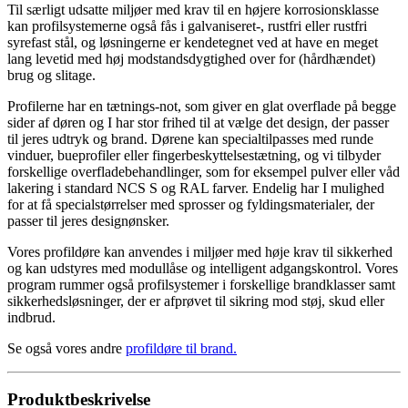
Til særligt udsatte miljøer med krav til en højere korrosionsklasse
kan profilsystemerne også fås i galvaniseret-, rustfri eller rustfri
syrefast stål, og løsningerne er kendetegnet ved at have en meget
lang levetid med høj modstandsdygtighed over for (hårdhændet)
brug og slitage.
Profilerne har en tætnings-not, som giver en glat overflade på begge
sider af døren og I har stor frihed til at vælge det design, der passer
til jeres udtryk og brand. Dørene kan specialtilpasses med runde
vinduer, bueprofiler eller fingerbeskyttelsestætning, og vi tilbyder
forskellige overfladebehandlinger, som for eksempel pulver­ eller våd
lakering i standard NCS S­ og RAL farver. Endelig har I mulighed
for at få specialstørrelser med sprosser og fyldingsmaterialer, der
passer til jeres designønsker.
Vores profildøre kan anvendes i miljøer med høje krav til sikkerhed
og kan udstyres med modullåse og intelligent adgangskontrol. Vores
program rummer også profilsystemer i forskellige brandklasser samt
sikkerhedsløsninger, der er afprøvet til sikring mod støj, skud eller
indbrud.
Se også vores andre
profildøre til brand
.
Produktbeskrivelse