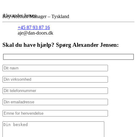
Alexander Jensen
Key Account Manager – Tyskland
+45 87 93 87 16
aje@dan-doors.dk
Skal du have hjælp? Spørg Alexander Jensen: