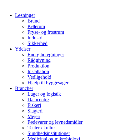
Løsninger
Brand
Kølerum
Fryse- og frostrum
Industri
Sikkerhed
Ydelser
Energiberegninger
Rådgivning
Produktion
Installation
Vedligehold
Hjælp til byggesager
Brancher
Lager og logistik
Datacentre
Fiskeri
Slagteri
Mejeri
Fødevarer og levnedsmidler
Teater / kultur
Sundhedsinstitutioner
Medicinal og mikrobiologi