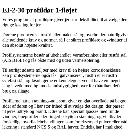
EI-2-30 profildør 1-fløjet
Vores program af profildøre giver jer stor fleksibilitet til at vælge den
rigtige løsning for jer.
Dørene produceres i rustfri eller malet stål og overholder naturligvis
alle gældende krav og normer, så I er sikret profildøre og -vinduer af
den absolut højeste kvalitet.
Profilsystemerne består af ubehandlet, varmforzinket eller rustfri stål
(AISI316L) og fås både med og uden varmeisolering.
Til særligt udsatte miljøer med krav til en højere korrosionsklasse
kan profilsystemerne også fås i galvaniseret-, rustfri eller rustfri
syrefast stål, og løsningerne er kendetegnet ved at have en meget
lang levetid med høj modstandsdygtighed over for (hårdhændet)
brug og slitage.
Profilerne har en tætnings-not, som giver en glat overflade på begge
sider af døren og I har stor frihed til at vælge det design, der passer
til jeres udtryk og brand. Dørene kan specialtilpasses med runde
vinduer, bueprofiler eller fingerbeskyttelsestætning, og vi tilbyder
forskellige overfladebehandlinger, som for eksempel pulver­ eller våd
lakering i standard NCS S­ og RAL farver. Endelig har I mulighed