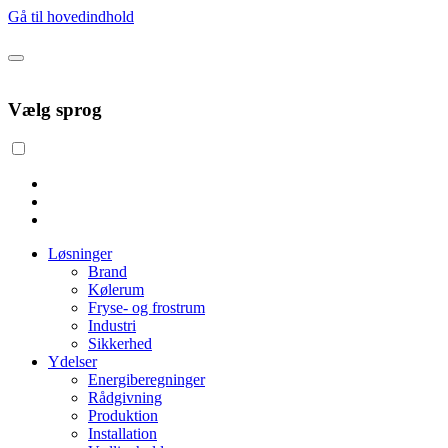
Gå til hovedindhold
Vælg sprog
Løsninger
Brand
Kølerum
Fryse- og frostrum
Industri
Sikkerhed
Ydelser
Energiberegninger
Rådgivning
Produktion
Installation