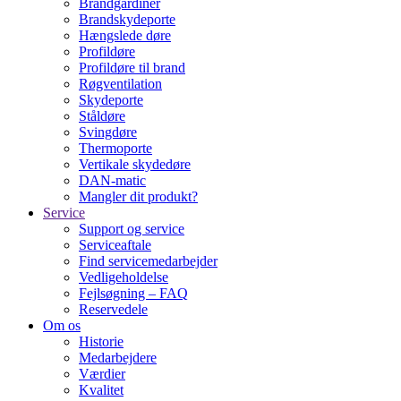
Brandgardiner
Brandskydeporte
Hængslede døre
Profildøre
Profildøre til brand
Røgventilation
Skydeporte
Ståldøre
Svingdøre
Thermoporte
Vertikale skydedøre
DAN-matic
Mangler dit produkt?
Service
Support og service
Serviceaftale
Find servicemedarbejder
Vedligeholdelse
Fejlsøgning – FAQ
Reservedele
Om os
Historie
Medarbejdere
Værdier
Kvalitet