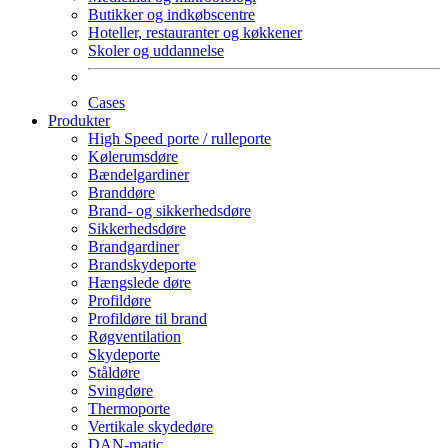
Butikker og indkøbscentre
Hoteller, restauranter og køkkener
Skoler og uddannelse
Cases
Produkter
High Speed porte / rulleporte
Kølerumsdøre
Bændelgardiner
Branddøre
Brand- og sikkerhedsdøre
Sikkerhedsdøre
Brandgardiner
Brandskydeporte
Hængslede døre
Profildøre
Profildøre til brand
Røgventilation
Skydeporte
Ståldøre
Svingdøre
Thermoporte
Vertikale skydedøre
DAN-matic