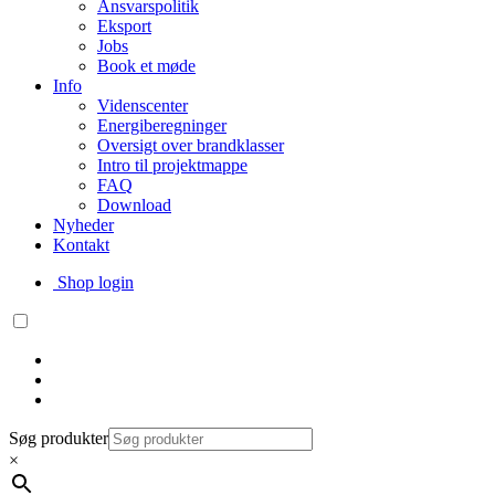
Ansvarspolitik
Eksport
Jobs
Book et møde
Info
Videnscenter
Energiberegninger
Oversigt over brandklasser
Intro til projektmappe
FAQ
Download
Nyheder
Kontakt
Shop login
Søg produkter
×