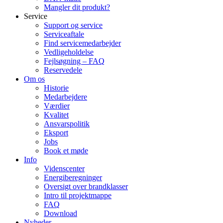
Mangler dit produkt?
Service
Support og service
Serviceaftale
Find servicemedarbejder
Vedligeholdelse
Fejlsøgning – FAQ
Reservedele
Om os
Historie
Medarbejdere
Værdier
Kvalitet
Ansvarspolitik
Eksport
Jobs
Book et møde
Info
Videnscenter
Energiberegninger
Oversigt over brandklasser
Intro til projektmappe
FAQ
Download
Nyheder