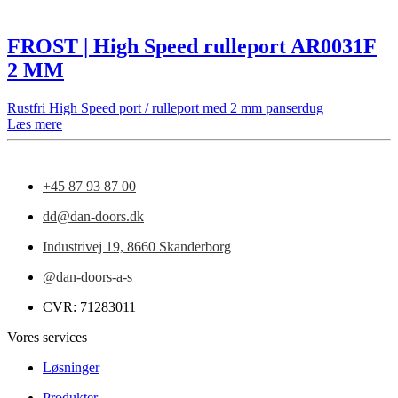
FROST | High Speed rulleport AR0031F
2 MM
Rustfri High Speed port / rulleport med 2 mm panserdug
Læs mere
+45 87 93 87 00
dd@dan-doors.dk
Industrivej 19,
8660 Skanderborg
@dan-doors-a-s
CVR: 71283011
Vores services
Løsninger
Produkter