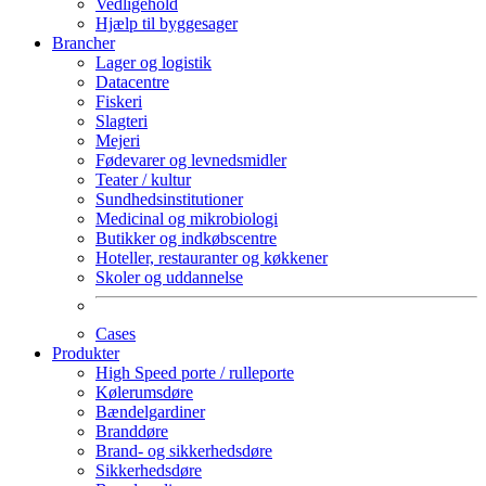
Vedligehold
Hjælp til byggesager
Brancher
Lager og logistik
Datacentre
Fiskeri
Slagteri
Mejeri
Fødevarer og levnedsmidler
Teater / kultur
Sundhedsinstitutioner
Medicinal og mikrobiologi
Butikker og indkøbscentre
Hoteller, restauranter og køkkener
Skoler og uddannelse
Cases
Produkter
High Speed porte / rulleporte
Kølerumsdøre
Bændelgardiner
Branddøre
Brand- og sikkerhedsdøre
Sikkerhedsdøre