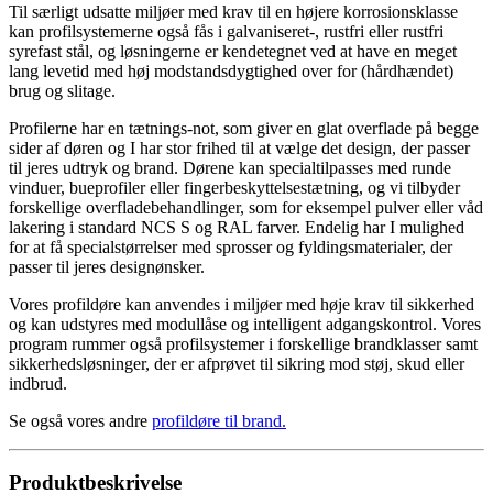
Til særligt udsatte miljøer med krav til en højere korrosionsklasse
kan profilsystemerne også fås i galvaniseret-, rustfri eller rustfri
syrefast stål, og løsningerne er kendetegnet ved at have en meget
lang levetid med høj modstandsdygtighed over for (hårdhændet)
brug og slitage.
Profilerne har en tætnings-not, som giver en glat overflade på begge
sider af døren og I har stor frihed til at vælge det design, der passer
til jeres udtryk og brand. Dørene kan specialtilpasses med runde
vinduer, bueprofiler eller fingerbeskyttelsestætning, og vi tilbyder
forskellige overfladebehandlinger, som for eksempel pulver­ eller våd
lakering i standard NCS S­ og RAL farver. Endelig har I mulighed
for at få specialstørrelser med sprosser og fyldingsmaterialer, der
passer til jeres designønsker.
Vores profildøre kan anvendes i miljøer med høje krav til sikkerhed
og kan udstyres med modullåse og intelligent adgangskontrol. Vores
program rummer også profilsystemer i forskellige brandklasser samt
sikkerhedsløsninger, der er afprøvet til sikring mod støj, skud eller
indbrud.
Se også vores andre
profildøre til brand
.
Produktbeskrivelse