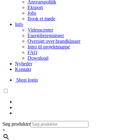
Ansvarspolitik
Eksport
Jobs
Book et møde
Info
Videnscenter
Energiberegninger
Oversigt over brandklasser
Intro til projektmappe
FAQ
Download
Nyheder
Kontakt
Shop login
Søg produkter
×