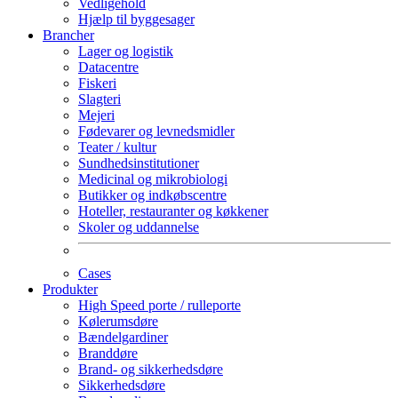
Vedligehold
Hjælp til byggesager
Brancher
Lager og logistik
Datacentre
Fiskeri
Slagteri
Mejeri
Fødevarer og levnedsmidler
Teater / kultur
Sundhedsinstitutioner
Medicinal og mikrobiologi
Butikker og indkøbscentre
Hoteller, restauranter og køkkener
Skoler og uddannelse
Cases
Produkter
High Speed porte / rulleporte
Kølerumsdøre
Bændelgardiner
Branddøre
Brand- og sikkerhedsdøre
Sikkerhedsdøre