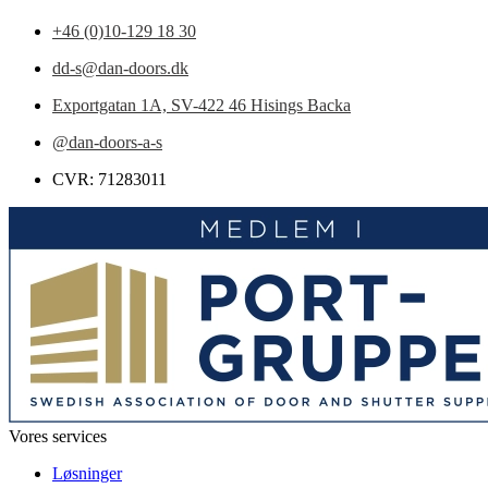
+46 (0)10-129 18 30
dd-s@dan-doors.dk
Exportgatan 1A,
SV-422 46 Hisings Backa
@dan-doors-a-s
CVR: 71283011
Vores services
Løsninger