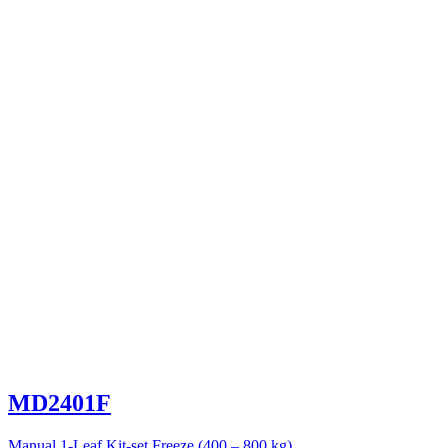
MD2401F
Manual 1-Leaf Kit-set Freeze (400 – 800 kg)