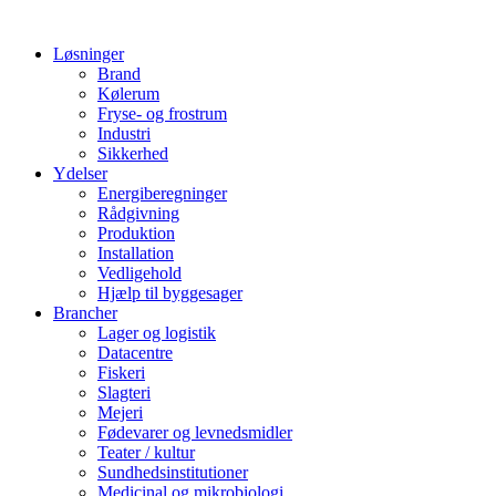
Løsninger
Brand
Kølerum
Fryse- og frostrum
Industri
Sikkerhed
Ydelser
Energiberegninger
Rådgivning
Produktion
Installation
Vedligehold
Hjælp til byggesager
Brancher
Lager og logistik
Datacentre
Fiskeri
Slagteri
Mejeri
Fødevarer og levnedsmidler
Teater / kultur
Sundhedsinstitutioner
Medicinal og mikrobiologi