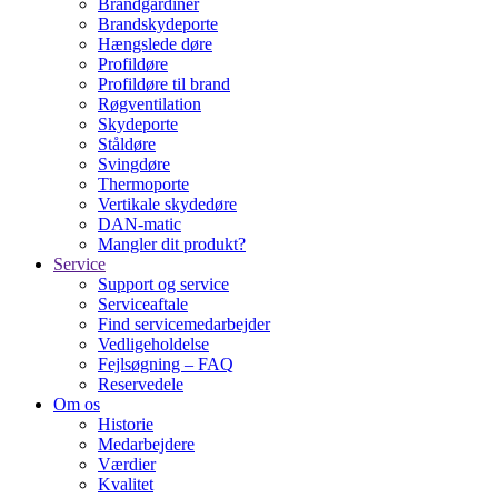
Brandgardiner
Brandskydeporte
Hængslede døre
Profildøre
Profildøre til brand
Røgventilation
Skydeporte
Ståldøre
Svingdøre
Thermoporte
Vertikale skydedøre
DAN-matic
Mangler dit produkt?
Service
Support og service
Serviceaftale
Find servicemedarbejder
Vedligeholdelse
Fejlsøgning – FAQ
Reservedele
Om os
Historie
Medarbejdere
Værdier
Kvalitet