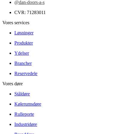
@dan-doors-a-s
CVR: 71283011
Vores services
Løsninger
Produkter
Ydelser
Brancher
Reservedele
Vores døre
Ståldøre
Kølerumsdøre
Rulleporte
Industridøre