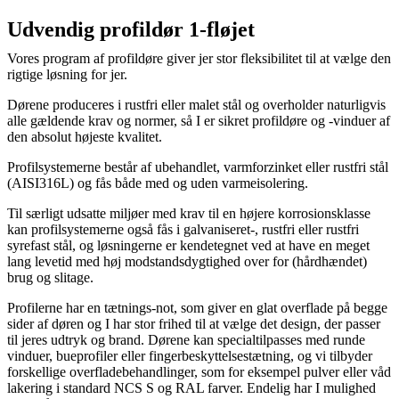
Udvendig profildør 1-fløjet
Vores program af profildøre giver jer stor fleksibilitet til at vælge den
rigtige løsning for jer.
Dørene produceres i rustfri eller malet stål og overholder naturligvis
alle gældende krav og normer, så I er sikret profildøre og -vinduer af
den absolut højeste kvalitet.
Profilsystemerne består af ubehandlet, varmforzinket eller rustfri stål
(AISI316L) og fås både med og uden varmeisolering.
Til særligt udsatte miljøer med krav til en højere korrosionsklasse
kan profilsystemerne også fås i galvaniseret-, rustfri eller rustfri
syrefast stål, og løsningerne er kendetegnet ved at have en meget
lang levetid med høj modstandsdygtighed over for (hårdhændet)
brug og slitage.
Profilerne har en tætnings-not, som giver en glat overflade på begge
sider af døren og I har stor frihed til at vælge det design, der passer
til jeres udtryk og brand. Dørene kan specialtilpasses med runde
vinduer, bueprofiler eller fingerbeskyttelsestætning, og vi tilbyder
forskellige overfladebehandlinger, som for eksempel pulver­ eller våd
lakering i standard NCS S­ og RAL farver. Endelig har I mulighed