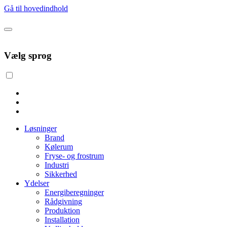
Gå til hovedindhold
Vælg sprog
Løsninger
Brand
Kølerum
Fryse- og frostrum
Industri
Sikkerhed
Ydelser
Energiberegninger
Rådgivning
Produktion
Installation