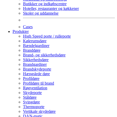
Butikker og indkøbscentre
Hoteller, restauranter og køkkener
Skoler og uddannelse
Cases
Produkter
High Speed porte / rulleporte
Kølerumsdøre
Bændelgardiner
Branddøre
Brand- og sikkerhedsdøre
Sikkerhedsdøre
Brandgardiner
Brandskydeporte
Hængslede døre
Profildøre
Profildøre til brand
Røgventilation
Skydeporte
Ståldøre
Svingdøre
Thermoporte
Vertikale skydedøre
DAN-matic