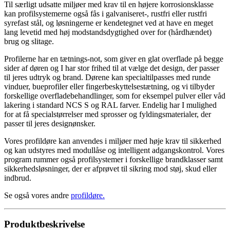
Til særligt udsatte miljøer med krav til en højere korrosionsklasse
kan profilsystemerne også fås i galvaniseret-, rustfri eller rustfri
syrefast stål, og løsningerne er kendetegnet ved at have en meget
lang levetid med høj modstandsdygtighed over for (hårdhændet)
brug og slitage.
Profilerne har en tætnings-not, som giver en glat overflade på begge
sider af døren og I har stor frihed til at vælge det design, der passer
til jeres udtryk og brand. Dørene kan specialtilpasses med runde
vinduer, bueprofiler eller fingerbeskyttelsestætning, og vi tilbyder
forskellige overfladebehandlinger, som for eksempel pulver­ eller våd
lakering i standard NCS S­ og RAL farver. Endelig har I mulighed
for at få specialstørrelser med sprosser og fyldingsmaterialer, der
passer til jeres designønsker.
Vores profildøre kan anvendes i miljøer med høje krav til sikkerhed
og kan udstyres med modullåse og intelligent adgangskontrol. Vores
program rummer også profilsystemer i forskellige brandklasser samt
sikkerhedsløsninger, der er afprøvet til sikring mod støj, skud eller
indbrud.
Se også vores andre
profildøre
.
Produktbeskrivelse