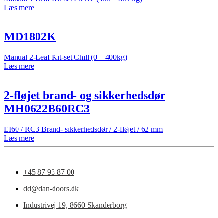
Læs mere
MD1802K
Manual 2-Leaf Kit-set Chill (0 – 400kg)
Læs mere
2-fløjet brand- og sikkerhedsdør
MH0622B60RC3
EI60 / RC3 Brand- sikkerhedsdør / 2-fløjet / 62 mm
Læs mere
+45 87 93 87 00
dd@dan-doors.dk
Industrivej 19,
8660 Skanderborg