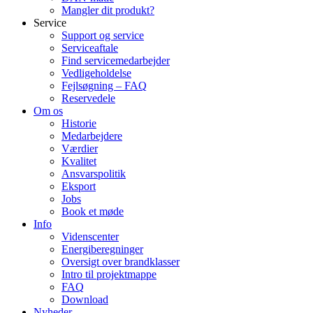
Mangler dit produkt?
Service
Support og service
Serviceaftale
Find servicemedarbejder
Vedligeholdelse
Fejlsøgning – FAQ
Reservedele
Om os
Historie
Medarbejdere
Værdier
Kvalitet
Ansvarspolitik
Eksport
Jobs
Book et møde
Info
Videnscenter
Energiberegninger
Oversigt over brandklasser
Intro til projektmappe
FAQ
Download
Nyheder