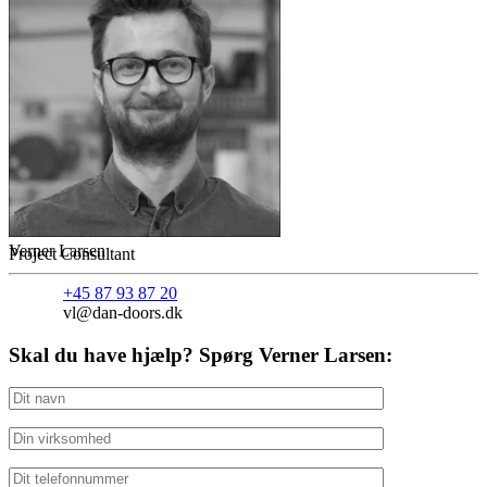
Verner Larsen
Project Consultant
+45 87 93 87 20
vl@dan-doors.dk
Skal du have hjælp? Spørg Verner Larsen: