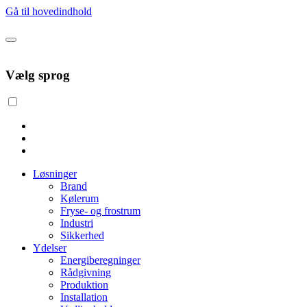
Gå til hovedindhold
Vælg sprog
Løsninger
Brand
Kølerum
Fryse- og frostrum
Industri
Sikkerhed
Ydelser
Energiberegninger
Rådgivning
Produktion
Installation