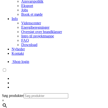
Ansvarspolitik
Eksport
Jobs
Book et møde
Info
Videnscenter
Energiberegninger
Oversigt over brandklasser
Intro til projektmappe
FAQ
Download
Nyheder
Kontakt
Shop login
Søg produkter
×