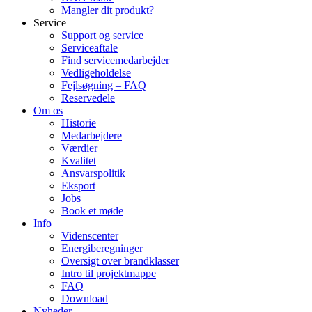
Mangler dit produkt?
Service
Support og service
Serviceaftale
Find servicemedarbejder
Vedligeholdelse
Fejlsøgning – FAQ
Reservedele
Om os
Historie
Medarbejdere
Værdier
Kvalitet
Ansvarspolitik
Eksport
Jobs
Book et møde
Info
Videnscenter
Energiberegninger
Oversigt over brandklasser
Intro til projektmappe
FAQ
Download
Nyheder