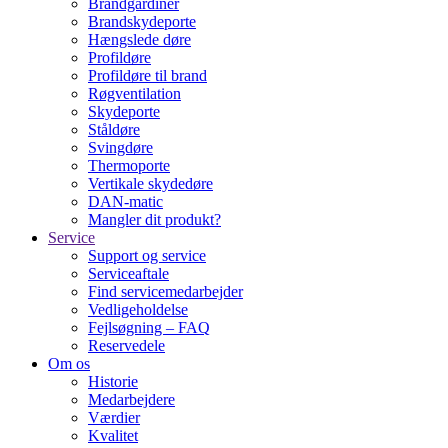
Brandgardiner
Brandskydeporte
Hængslede døre
Profildøre
Profildøre til brand
Røgventilation
Skydeporte
Ståldøre
Svingdøre
Thermoporte
Vertikale skydedøre
DAN-matic
Mangler dit produkt?
Service
Support og service
Serviceaftale
Find servicemedarbejder
Vedligeholdelse
Fejlsøgning – FAQ
Reservedele
Om os
Historie
Medarbejdere
Værdier
Kvalitet