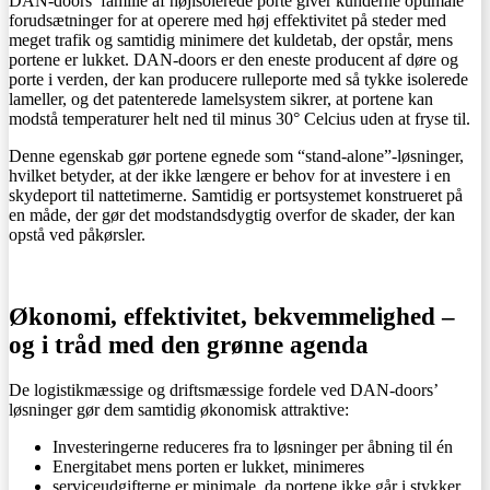
DAN-doors’ familie af højisolerede porte giver kunderne optimale
forudsætninger for at operere med høj effektivitet på steder med
meget trafik og samtidig minimere det kuldetab, der opstår, mens
portene er lukket. DAN-doors er den eneste producent af døre og
porte i verden, der kan producere rulleporte med så tykke isolerede
lameller, og det patenterede lamelsystem sikrer, at portene kan
modstå temperaturer helt ned til minus 30° Celcius uden at fryse til.
Denne egenskab gør portene egnede som “stand-alone”-løsninger,
hvilket betyder, at der ikke længere er behov for at investere i en
skydeport til nattetimerne. Samtidig er portsystemet konstrueret på
en måde, der gør det modstandsdygtig overfor de skader, der kan
opstå ved påkørsler.
Økonomi, effektivitet, bekvemmelighed –
og i tråd med den grønne agenda
De logistikmæssige og driftsmæssige fordele ved DAN-doors’
løsninger gør dem samtidig økonomisk attraktive:
Investeringerne reduceres fra to løsninger per åbning til én
Energitabet mens porten er lukket, minimeres
serviceudgifterne er minimale, da portene ikke går i stykker