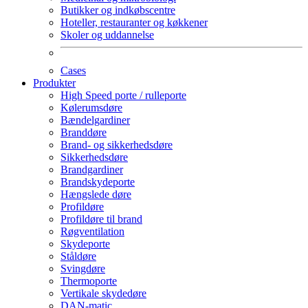
Butikker og indkøbscentre
Hoteller, restauranter og køkkener
Skoler og uddannelse
Cases
Produkter
High Speed porte / rulleporte
Kølerumsdøre
Bændelgardiner
Branddøre
Brand- og sikkerhedsdøre
Sikkerhedsdøre
Brandgardiner
Brandskydeporte
Hængslede døre
Profildøre
Profildøre til brand
Røgventilation
Skydeporte
Ståldøre
Svingdøre
Thermoporte
Vertikale skydedøre
DAN-matic