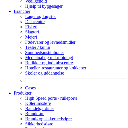
Vedligehold
Hjælp til byggesager
Brancher
Lager og logistik
Datacentre
Fiskeri
Slagteri
Mejeri
Fødevarer og levnedsmidler
Teater / kultur
Sundhedsinstitutioner
Medicinal og mikrobiologi
Butikker og indkøbscentre
Hoteller, restauranter og køkkener
Skoler og uddannelse
Cases
Produkter
High Speed porte / rulleporte
Kølerumsdøre
Bændelgardiner
Branddøre
Brand- og sikkerhedsdøre
Sikkerhedsdøre