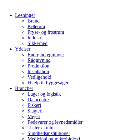
Løsninger
Brand
Kølerum
Fryse- og frostrum
Industri
Sikkerhed
Ydelser
Energiberegninger
Rådgivning
Produktion
Installation
Vedligehold
Hjælp til byggesager
Brancher
Lager og logistik
Datacentre
Fiskeri
Slagteri
Mejeri
Fødevarer og levnedsmidler
Teater / kultur
Sundhedsinstitutioner
Medicinal og mikrobiologi