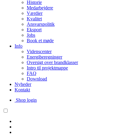
Historie
Medarbejdere
Værdier
Kvalitet
Ansvarspolitik
Eksport
Jobs
Book et møde
Info
Videnscenter
Energiberegninger
Oversigt over brandklasser
Intro til projektmappe
FAQ
Download
Nyheder
Kontakt
Shop login