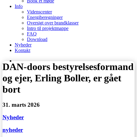
Book et møde
Info
Videnscenter
Energiberegninger
Oversigt over brandklasser
Intro til projektmappe
FAQ
Download
Nyheder
Kontakt
DAN-doors bestyrelsesformand
og ejer, Erling Boller, er gået
bort
31. marts 2026
Nyheder
nyheder