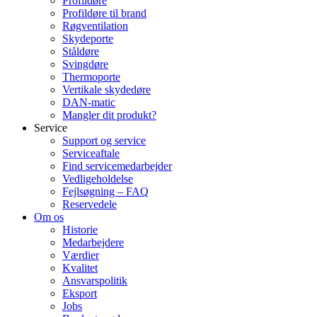
Profildøre
Profildøre til brand
Røgventilation
Skydeporte
Ståldøre
Svingdøre
Thermoporte
Vertikale skydedøre
DAN-matic
Mangler dit produkt?
Service
Support og service
Serviceaftale
Find servicemedarbejder
Vedligeholdelse
Fejlsøgning – FAQ
Reservedele
Om os
Historie
Medarbejdere
Værdier
Kvalitet
Ansvarspolitik
Eksport
Jobs