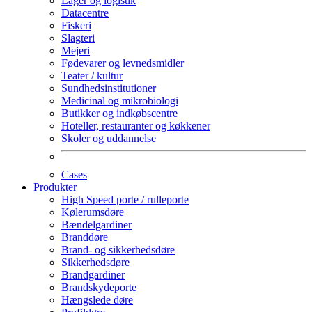
Lager og logistik
Datacentre
Fiskeri
Slagteri
Mejeri
Fødevarer og levnedsmidler
Teater / kultur
Sundhedsinstitutioner
Medicinal og mikrobiologi
Butikker og indkøbscentre
Hoteller, restauranter og køkkener
Skoler og uddannelse
Cases
Produkter
High Speed porte / rulleporte
Kølerumsdøre
Bændelgardiner
Branddøre
Brand- og sikkerhedsdøre
Sikkerhedsdøre
Brandgardiner
Brandskydeporte
Hængslede døre