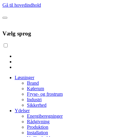
Gå til hovedindhold
Vælg sprog
Løsninger
Brand
Kølerum
Fryse- og frostrum
Industri
Sikkerhed
Ydelser
Energiberegninger
Rådgivning
Produktion
Installation