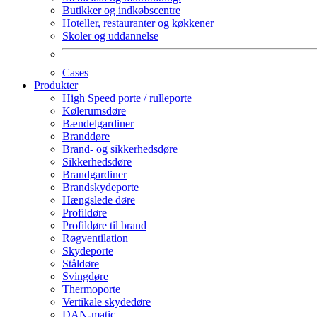
Butikker og indkøbscentre
Hoteller, restauranter og køkkener
Skoler og uddannelse
Cases
Produkter
High Speed porte / rulleporte
Kølerumsdøre
Bændelgardiner
Branddøre
Brand- og sikkerhedsdøre
Sikkerhedsdøre
Brandgardiner
Brandskydeporte
Hængslede døre
Profildøre
Profildøre til brand
Røgventilation
Skydeporte
Ståldøre
Svingdøre
Thermoporte
Vertikale skydedøre
DAN-matic