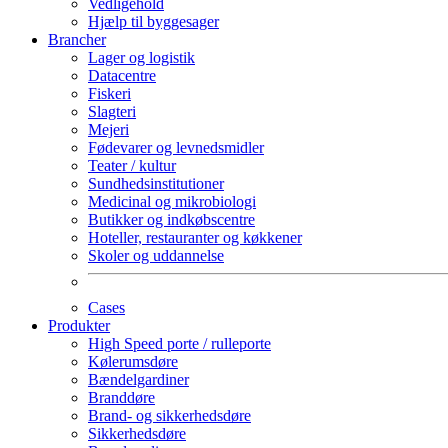
Vedligehold
Hjælp til byggesager
Brancher
Lager og logistik
Datacentre
Fiskeri
Slagteri
Mejeri
Fødevarer og levnedsmidler
Teater / kultur
Sundhedsinstitutioner
Medicinal og mikrobiologi
Butikker og indkøbscentre
Hoteller, restauranter og køkkener
Skoler og uddannelse
Cases
Produkter
High Speed porte / rulleporte
Kølerumsdøre
Bændelgardiner
Branddøre
Brand- og sikkerhedsdøre
Sikkerhedsdøre