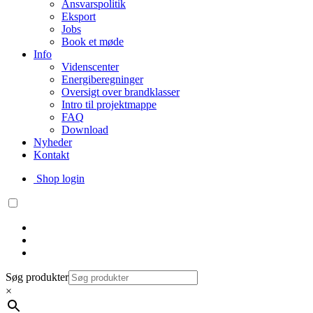
Ansvarspolitik
Eksport
Jobs
Book et møde
Info
Videnscenter
Energiberegninger
Oversigt over brandklasser
Intro til projektmappe
FAQ
Download
Nyheder
Kontakt
Shop login
Søg produkter
×