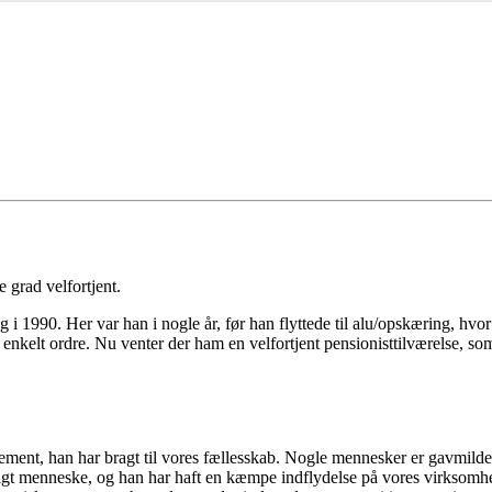
 grad velfortjent.
 1990. Her var han i nogle år, før han flyttede til alu/opskæring, hvo
r enkelt ordre. Nu venter der ham en velfortjent pensionisttilværelse, som
nt, han har bragt til vores fællesskab. Nogle mennesker er gavmilde me
gt menneske, og han har haft en kæmpe indflydelse på vores virksomhed