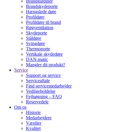
Brandgardiner
Brandskydeporte
Hængslede døre
Profildøre
Profildøre til brand
Røgventilation
Skydeporte
Ståldøre
Svingdøre
Thermoporte
Vertikale skydedøre
DAN-matic
Mangler dit produkt?
Service
Support og service
Serviceaftale
Find servicemedarbejder
Vedligeholdelse
Fejlsøgning – FAQ
Reservedele
Om os
Historie
Medarbejdere
Værdier
Kvalitet