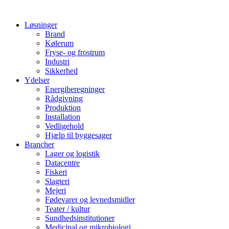
Løsninger
Brand
Kølerum
Fryse- og frostrum
Industri
Sikkerhed
Ydelser
Energiberegninger
Rådgivning
Produktion
Installation
Vedligehold
Hjælp til byggesager
Brancher
Lager og logistik
Datacentre
Fiskeri
Slagteri
Mejeri
Fødevarer og levnedsmidler
Teater / kultur
Sundhedsinstitutioner
Medicinal og mikrobiologi