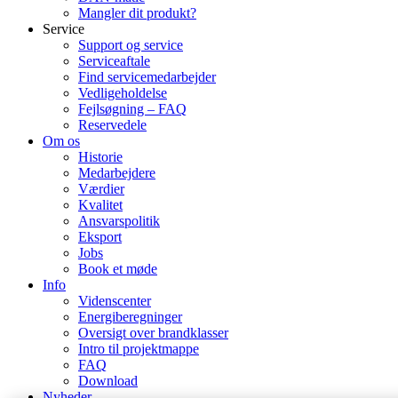
Mangler dit produkt?
Service
Support og service
Serviceaftale
Find servicemedarbejder
Vedligeholdelse
Fejlsøgning – FAQ
Reservedele
Om os
Historie
Medarbejdere
Værdier
Kvalitet
Ansvarspolitik
Eksport
Jobs
Book et møde
Info
Videnscenter
Energiberegninger
Oversigt over brandklasser
Intro til projektmappe
FAQ
Download
Nyheder