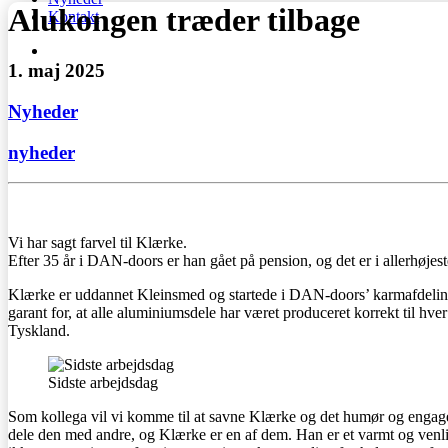
Alukongen træder tilbage
Kontakt
1. maj 2025
Nyheder
nyheder
Vi har sagt farvel til Klærke.
Efter 35 år i DAN-doors er han gået på pension, og det er i allerhøjeste
Klærke er uddannet Kleinsmed og startede i DAN-doors’ karmafdeling i
garant for, at alle aluminiumsdele har været produceret korrekt til hve
Tyskland.
Sidste arbejdsdag
Som kollega vil vi komme til at savne Klærke og det humør og engageme
dele den med andre, og Klærke er en af dem. Han er et varmt og venli