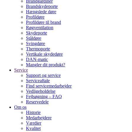
Brandgardiner
Brandskydeporte
Hængslede døre
Profildøre
Profildøre til brand
Røgventilation
Skydeporte
Ståldøre
Svingdøre
Thermoporte
Vertikale skydedøre
DAN-matic
Mangler dit produkt?
Service
Support og service
Serviceaftale
Find servicemedarbejder
Vedligeholdelse
Fejlsøgning – FAQ
Reservedele
Om os
Historie
Medarbejdere
Værdier
Kvalitet