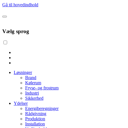
Gå til hovedindhold
Vælg sprog
Løsninger
Brand
Kølerum
Fryse- og frostrum
Industri
Sikkerhed
Ydelser
Energiberegninger
Rådgivning
Produktion
Installation