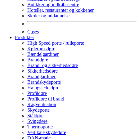
Butikker og indkøbscentre
Hoteller, restauranter og køkkener
Skoler og uddannelse
Cases
Produkter
High Speed porte / rulleporte
Kølerumsdøre
Bændelgardiner
Branddøre
Brand- og sikkerhedsdøre
Sikkerhedsdøre
Brandgardiner
Brandskydeporte
Hængslede døre
Profildøre
Profildøre til brand
Røgventilation
Skydeporte
Ståldøre
Svingdøre
Thermoporte
Vertikale skydedøre
DAN-matic