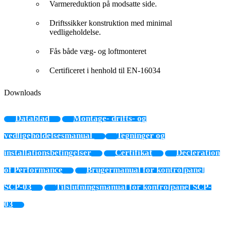
Varmereduktion på modsatte side.
Driftssikker konstruktion med minimal
vedligeholdelse.
Fås både væg- og loftmonteret
Certificeret i henhold til EN-16034
Downloads
Datablad
Montage- drifts- og
vedligeholdelsesmanual
Tegninger og
installationsbetingelser
Certifikat
Decleration
of Performance
Brugermanual for kontrolpanel
SCP-03
Tilslutningsmanual for kontrolpanel SCP-
03