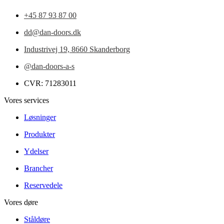
+45 87 93 87 00
dd@dan-doors.dk
Industrivej 19,
8660 Skanderborg
@dan-doors-a-s
CVR: 71283011
Vores services
Løsninger
Produkter
Ydelser
Brancher
Reservedele
Vores døre
Ståldøre