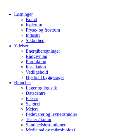
Løsninger
Brand
Kølerum
Fryse- og frostrum
Industri
Sikkerhed
Ydelser
Energiberegninger
Rådgivning
Produktion
Installation
Vedligehold
Hjælp til byggesager
Brancher
Lager og logistik
Datacentre
Fiskeri
Slagteri
Mejeri
Fødevarer og levnedsmidler
Teater / kultur
Sundhedsinstitutioner
Medicinal og mikrobiologi