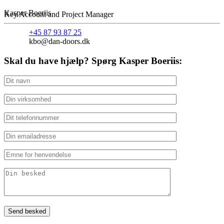
Kasper Boeriis
Key Account and Project Manager
+45 87 93 87 25
kbo@dan-doors.dk
Skal du have hjælp? Spørg Kasper Boeriis: