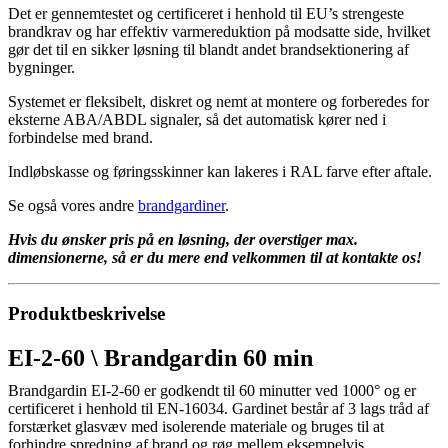
Det er gennemtestet og certificeret i henhold til EU’s strengeste
brandkrav og har effektiv varmereduktion på modsatte side, hvilket
gør det til en sikker løsning til blandt andet brandsektionering af
bygninger.
Systemet er fleksibelt, diskret og nemt at montere og forberedes for
eksterne ABA/ABDL signaler, så det automatisk kører ned i
forbindelse med brand.
Indløbskasse og føringsskinner kan lakeres i RAL farve efter aftale.
Se også vores andre
brandgardiner
.
Hvis du ønsker pris på en løsning, der overstiger max.
dimensionerne, så er du mere end velkommen til at kontakte os!
Produktbeskrivelse
EI-2-60 \ Brandgardin 60 min
Brandgardin EI-2-60 er godkendt til 60 minutter ved 1000° og er
certificeret i henhold til EN-16034. Gardinet består af 3 lags tråd af
forstærket glasvæv med isolerende materiale og bruges til at
forhindre spredning af brand og røg mellem eksempelvis