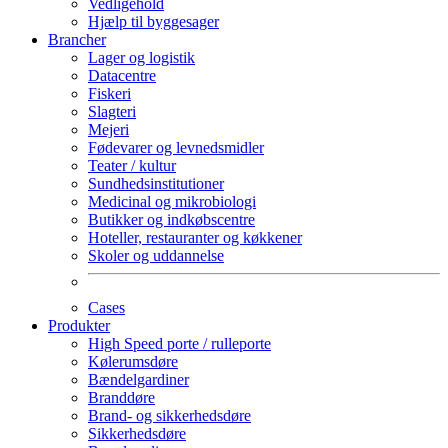
Vedligehold
Hjælp til byggesager
Brancher
Lager og logistik
Datacentre
Fiskeri
Slagteri
Mejeri
Fødevarer og levnedsmidler
Teater / kultur
Sundhedsinstitutioner
Medicinal og mikrobiologi
Butikker og indkøbscentre
Hoteller, restauranter og køkkener
Skoler og uddannelse
Cases
Produkter
High Speed porte / rulleporte
Kølerumsdøre
Bændelgardiner
Branddøre
Brand- og sikkerhedsdøre
Sikkerhedsdøre