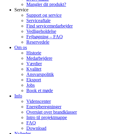
Mangler dit produkt?
Service
Support og service
Serviceaftale
Find servicemedarbejder
Vedligeholdelse
Fejlsøgning – FAQ
Reservedele
Om os
Historie
Medarbejdere
Værdier
Kvalitet
Ansvarspolitik
Eksport
Jobs
Book et møde
Info
Videnscenter
Energiberegninger
Oversigt over brandklasser
Intro til projektmappe
FAQ
Download
Nyheder