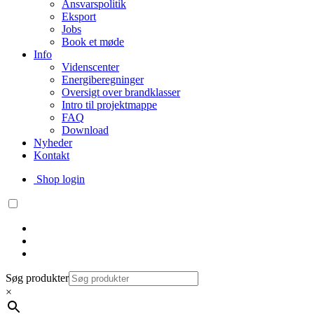
Ansvarspolitik
Eksport
Jobs
Book et møde
Info
Videnscenter
Energiberegninger
Oversigt over brandklasser
Intro til projektmappe
FAQ
Download
Nyheder
Kontakt
Shop login
Søg produkter
×