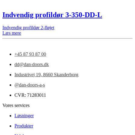
Indvendig profildør 3-350-DD-L
Indvendig profildør 2-fløjet
Læs mere
+45 87 93 87 00
dd@dan-doors.dk
Industrivej 19,
8660 Skanderborg
@dan-doors-a-s
CVR: 71283011
Vores services
Løsninger
Produkter