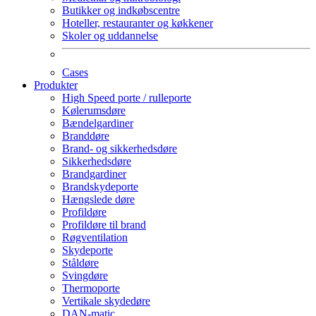
Butikker og indkøbscentre
Hoteller, restauranter og køkkener
Skoler og uddannelse
Cases
Produkter
High Speed porte / rulleporte
Kølerumsdøre
Bændelgardiner
Branddøre
Brand- og sikkerhedsdøre
Sikkerhedsdøre
Brandgardiner
Brandskydeporte
Hængslede døre
Profildøre
Profildøre til brand
Røgventilation
Skydeporte
Ståldøre
Svingdøre
Thermoporte
Vertikale skydedøre
DAN-matic