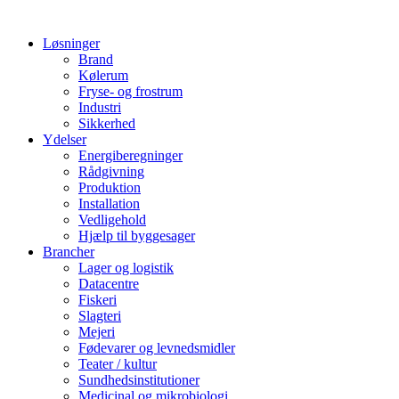
Løsninger
Brand
Kølerum
Fryse- og frostrum
Industri
Sikkerhed
Ydelser
Energiberegninger
Rådgivning
Produktion
Installation
Vedligehold
Hjælp til byggesager
Brancher
Lager og logistik
Datacentre
Fiskeri
Slagteri
Mejeri
Fødevarer og levnedsmidler
Teater / kultur
Sundhedsinstitutioner
Medicinal og mikrobiologi