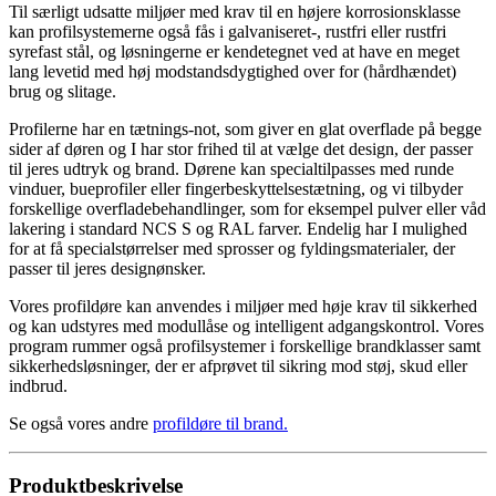
Til særligt udsatte miljøer med krav til en højere korrosionsklasse
kan profilsystemerne også fås i galvaniseret-, rustfri eller rustfri
syrefast stål, og løsningerne er kendetegnet ved at have en meget
lang levetid med høj modstandsdygtighed over for (hårdhændet)
brug og slitage.
Profilerne har en tætnings-not, som giver en glat overflade på begge
sider af døren og I har stor frihed til at vælge det design, der passer
til jeres udtryk og brand. Dørene kan specialtilpasses med runde
vinduer, bueprofiler eller fingerbeskyttelsestætning, og vi tilbyder
forskellige overfladebehandlinger, som for eksempel pulver­ eller våd
lakering i standard NCS S­ og RAL farver. Endelig har I mulighed
for at få specialstørrelser med sprosser og fyldingsmaterialer, der
passer til jeres designønsker.
Vores profildøre kan anvendes i miljøer med høje krav til sikkerhed
og kan udstyres med modullåse og intelligent adgangskontrol. Vores
program rummer også profilsystemer i forskellige brandklasser samt
sikkerhedsløsninger, der er afprøvet til sikring mod støj, skud eller
indbrud.
Se også vores andre
profildøre til brand
.
Produktbeskrivelse