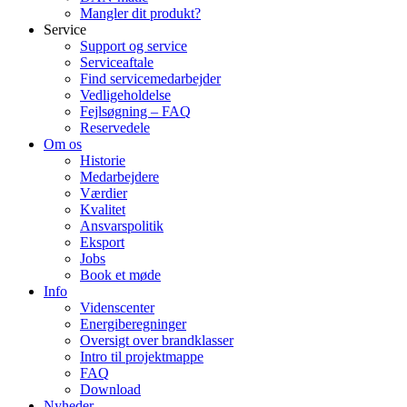
Mangler dit produkt?
Service
Support og service
Serviceaftale
Find servicemedarbejder
Vedligeholdelse
Fejlsøgning – FAQ
Reservedele
Om os
Historie
Medarbejdere
Værdier
Kvalitet
Ansvarspolitik
Eksport
Jobs
Book et møde
Info
Videnscenter
Energiberegninger
Oversigt over brandklasser
Intro til projektmappe
FAQ
Download
Nyheder