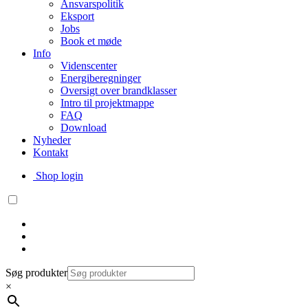
Ansvarspolitik
Eksport
Jobs
Book et møde
Info
Videnscenter
Energiberegninger
Oversigt over brandklasser
Intro til projektmappe
FAQ
Download
Nyheder
Kontakt
Shop login
Søg produkter
×