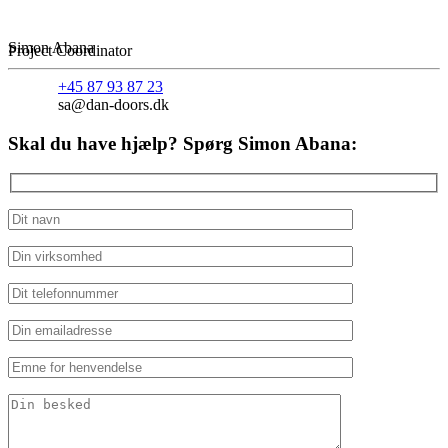
Simon Abana
Project Coordinator
+45 87 93 87 23
sa@dan-doors.dk
Skal du have hjælp? Spørg Simon Abana: