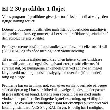
EI-2-30 profildør 1-fløjet
Vores program af profildøre giver jer stor fleksibilitet til at vælge den
rigtige løsning for jer.
Dørene produceres i rustfri eller malet stål og overholder naturligvis
alle gældende krav og normer, så I er sikret profildøre og -vinduer af
den absolut højeste kvalitet.
Profilsystemerne består af ubehandlet, varmforzinket eller rustfri stål
(AISI316L) og fås både med og uden varmeisolering.
Til særligt udsatte miljøer med krav til en højere korrosionsklasse
kan profilsystemerne også fås i galvaniseret-, rustfri eller rustfri
syrefast stål, og løsningerne er kendetegnet ved at have en meget
lang levetid med høj modstandsdygtighed over for (hårdhændet)
brug og slitage.
Profilerne har en tætnings-not, som giver en glat overflade på begge
sider af døren og I har stor frihed til at vælge det design, der passer
til jeres udtryk og brand. Dørene kan specialtilpasses med runde
vinduer, bueprofiler eller fingerbeskyttelsestætning, og vi tilbyder
forskellige overfladebehandlinger, som for eksempel pulver­ eller våd
lakering i standard NCS S­ og RAL farver. Endelig har I mulighed