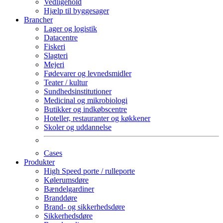
Vedligehold
Hjælp til byggesager
Brancher
Lager og logistik
Datacentre
Fiskeri
Slagteri
Mejeri
Fødevarer og levnedsmidler
Teater / kultur
Sundhedsinstitutioner
Medicinal og mikrobiologi
Butikker og indkøbscentre
Hoteller, restauranter og køkkener
Skoler og uddannelse
Cases
Produkter
High Speed porte / rulleporte
Kølerumsdøre
Bændelgardiner
Branddøre
Brand- og sikkerhedsdøre
Sikkerhedsdøre