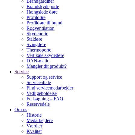
Brandgardiner
Brandskydeporte
Hængslede døre
Profildøre
Profildøre til brand
Røgventilation
Skydeporte
Ståldøre
Svingdøre
Thermoporte
Vertikale skydedøre
DAN-matic
Mangler dit produkt?
Service
Support og service
Serviceaftale
Find servicemedarbejder
Vedligeholdelse
Fejlsøgning – FAQ
Reservedele
Om os
Historie
Medarbejdere
Værdier
Kvalitet