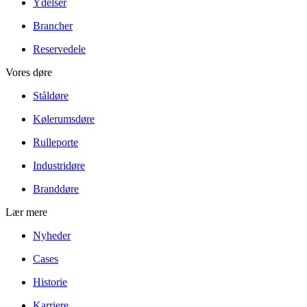
Ydelser
Brancher
Reservedele
Vores døre
Ståldøre
Kølerumsdøre
Rulleporte
Industridøre
Branddøre
Lær mere
Nyheder
Cases
Historie
Karriere