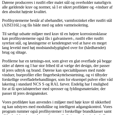
Dørene produceres i rustfri eller malet stål og overholder naturligvis
alle gældende krav og normer, så I er sikret profildøre og -vinduer af
den absolut højeste kvalitet.
Profilsystemerne består af ubehandlet, varmforzinket eller rustfri stål
(AISI316L) og fås både med og uden varmeisolering.
Til særligt udsatte miljøer med krav til en højere korrosionsklasse
kan profilsystemerne også fås i galvaniseret-, rustfri eller rustfri
syrefast stål, og løsningerne er kendetegnet ved at have en meget
lang levetid med høj modstandsdygtighed over for (hårdhændet)
brug og slitage.
Profilerne har en tætnings-not, som giver en glat overflade på begge
sider af døren og I har stor frihed til at vælge det design, der passer
til jeres udtryk og brand. Dørene kan specialtilpasses med runde
vinduer, bueprofiler eller fingerbeskyttelsestætning, og vi tilbyder
forskellige overfladebehandlinger, som for eksempel pulver­ eller våd
lakering i standard NCS S­ og RAL farver. Endelig har I mulighed
for at få specialstørrelser med sprosser og fyldingsmaterialer, der
passer til jeres designønsker.
Vores profildøre kan anvendes i miljøer med høje krav til sikkerhed
og kan udstyres med modullåse og intelligent adgangskontrol. Vores
program rummer også profilsystemer i forskellige brandklasser samt