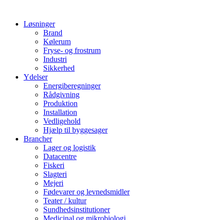
Løsninger
Brand
Kølerum
Fryse- og frostrum
Industri
Sikkerhed
Ydelser
Energiberegninger
Rådgivning
Produktion
Installation
Vedligehold
Hjælp til byggesager
Brancher
Lager og logistik
Datacentre
Fiskeri
Slagteri
Mejeri
Fødevarer og levnedsmidler
Teater / kultur
Sundhedsinstitutioner
Medicinal og mikrobiologi