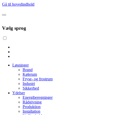
Gå til hovedindhold
Vælg sprog
Løsninger
Brand
Kølerum
Fryse- og frostrum
Industri
Sikkerhed
Ydelser
Energiberegninger
Rådgivning
Produktion
Installation