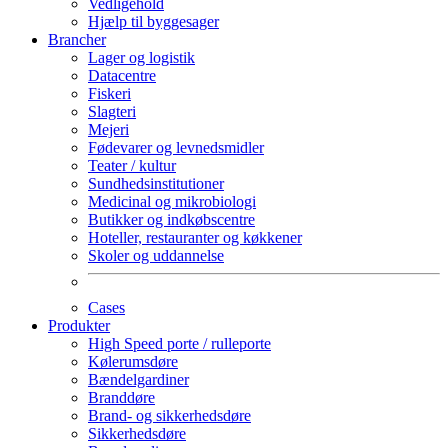
Vedligehold
Hjælp til byggesager
Brancher
Lager og logistik
Datacentre
Fiskeri
Slagteri
Mejeri
Fødevarer og levnedsmidler
Teater / kultur
Sundhedsinstitutioner
Medicinal og mikrobiologi
Butikker og indkøbscentre
Hoteller, restauranter og køkkener
Skoler og uddannelse
Cases
Produkter
High Speed porte / rulleporte
Kølerumsdøre
Bændelgardiner
Branddøre
Brand- og sikkerhedsdøre
Sikkerhedsdøre