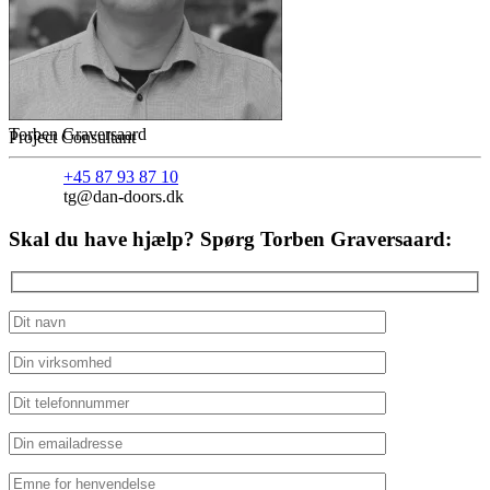
Torben Graversaard
Project Consultant
+45 87 93 87 10
tg@dan-doors.dk
Skal du have hjælp? Spørg Torben Graversaard: