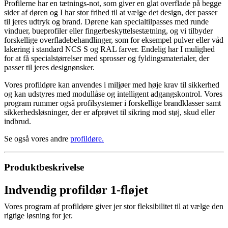
Profilerne har en tætnings-not, som giver en glat overflade på begge
sider af døren og I har stor frihed til at vælge det design, der passer
til jeres udtryk og brand. Dørene kan specialtilpasses med runde
vinduer, bueprofiler eller fingerbeskyttelsestætning, og vi tilbyder
forskellige overfladebehandlinger, som for eksempel pulver­ eller våd
lakering i standard NCS S­ og RAL farver. Endelig har I mulighed
for at få specialstørrelser med sprosser og fyldingsmaterialer, der
passer til jeres designønsker.
Vores profildøre kan anvendes i miljøer med høje krav til sikkerhed
og kan udstyres med modullåse og intelligent adgangskontrol. Vores
program rummer også profilsystemer i forskellige brandklasser samt
sikkerhedsløsninger, der er afprøvet til sikring mod støj, skud eller
indbrud.
Se også vores andre
profildøre
.
Produktbeskrivelse
Indvendig profildør 1-fløjet
Vores program af profildøre giver jer stor fleksibilitet til at vælge den
rigtige løsning for jer.