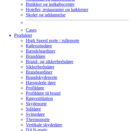
Butikker og indkøbscentre
Hoteller, restauranter og køkkener
Skoler og uddannelse
Cases
Produkter
High Speed porte / rulleporte
Kølerumsdøre
Bændelgardiner
Branddøre
Brand- og sikkerhedsdøre
Sikkerhedsdøre
Brandgardiner
Brandskydeporte
Hængslede døre
Profildøre
Profildøre til brand
Røgventilation
Skydeporte
Ståldøre
Svingdøre
Thermoporte
Vertikale skydedøre
DAN-matic