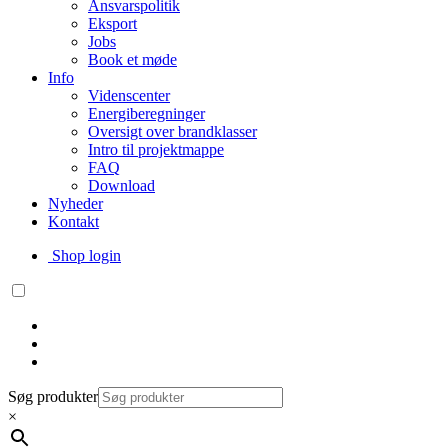
Ansvarspolitik
Eksport
Jobs
Book et møde
Info
Videnscenter
Energiberegninger
Oversigt over brandklasser
Intro til projektmappe
FAQ
Download
Nyheder
Kontakt
Shop login
Søg produkter
×