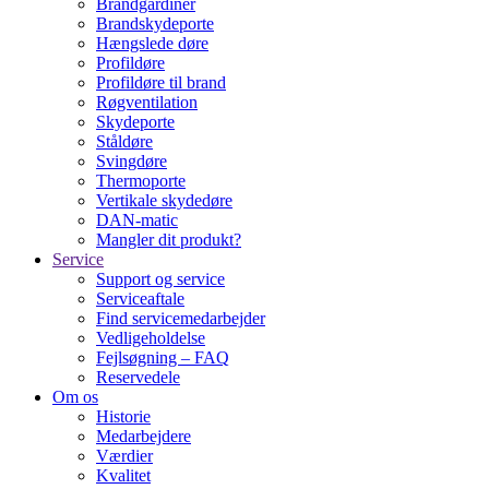
Brandgardiner
Brandskydeporte
Hængslede døre
Profildøre
Profildøre til brand
Røgventilation
Skydeporte
Ståldøre
Svingdøre
Thermoporte
Vertikale skydedøre
DAN-matic
Mangler dit produkt?
Service
Support og service
Serviceaftale
Find servicemedarbejder
Vedligeholdelse
Fejlsøgning – FAQ
Reservedele
Om os
Historie
Medarbejdere
Værdier
Kvalitet