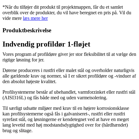
*Når du tilføjer dit produkt til projektmappen, får du et samlet
overblik over de produkter, du vil have beregnet en pris på. Vil du
vide mere
læs mere her
Produktbeskrivelse
Indvendig profildør 1-fløjet
Vores program af profildøre giver jer stor fleksibilitet til at vælge den
rigtige løsning for jer.
Dørene produceres i rustfri eller malet stål og overholder naturligvis
alle gældende krav og normer, så I er sikret profildøre og -vinduer af
den absolut højeste kvalitet.
Profilsystemerne består af ubehandlet, varmforzinket eller rustfri stål
(AISI316L) og fås både med og uden varmeisolering.
Til særligt udsatte miljøer med krav til en højere korrosionsklasse
kan profilsystemerne også fås i galvaniseret-, rustfri eller rustfri
syrefast stål, og løsningerne er kendetegnet ved at have en meget
lang levetid med høj modstandsdygtighed over for (hårdhændet)
brug og slitage.