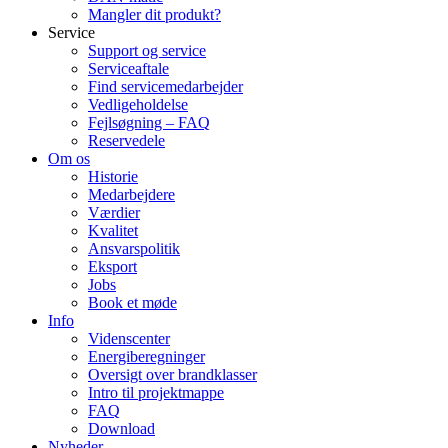
Mangler dit produkt?
Service
Support og service
Serviceaftale
Find servicemedarbejder
Vedligeholdelse
Fejlsøgning – FAQ
Reservedele
Om os
Historie
Medarbejdere
Værdier
Kvalitet
Ansvarspolitik
Eksport
Jobs
Book et møde
Info
Videnscenter
Energiberegninger
Oversigt over brandklasser
Intro til projektmappe
FAQ
Download
Nyheder