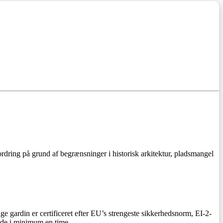
ordring på grund af begrænsninger i historisk arkitektur, pladsmangel
nge gardin er certificeret efter EU’s strengeste sikkerhedsnorm, EI-2-
ælde i minimum en time.