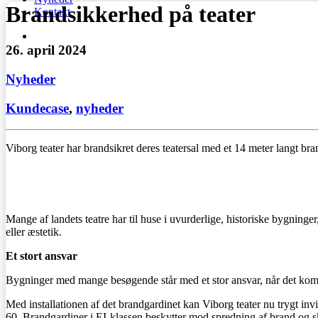
Brandsikkerhed på teater
Kontakt
26. april 2024
Nyheder
Kundecase
,
nyheder
Viborg teater har brandsikret deres teatersal med et 14 meter langt br
Mange af landets teatre har til huse i uvurderlige, historiske bygnin
eller æstetik.
Et stort ansvar
Bygninger med mange besøgende står med et stor ansvar, når det kom
Med installationen af det brandgardinet kan Viborg teater nu trygt invit
60. Brandgardiner i EI-klassen beskytter mod spredning af brand og sk