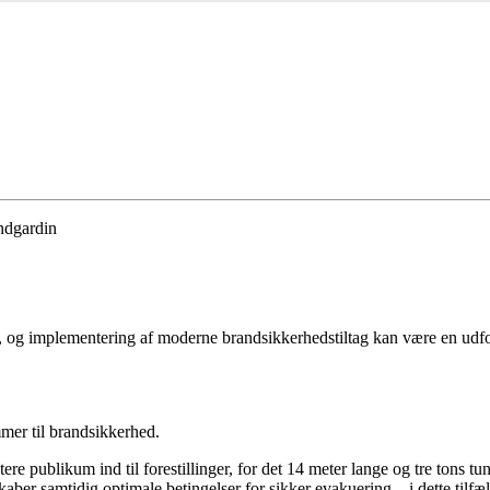
andgardin
ger, og implementering af moderne brandsikkerhedstiltag kan være en udf
mer til brandsikkerhed.
ere publikum ind til forestillinger, for det 14 meter lange og tre tons tu
aber samtidig optimale betingelser for sikker evakuering – i dette tilf