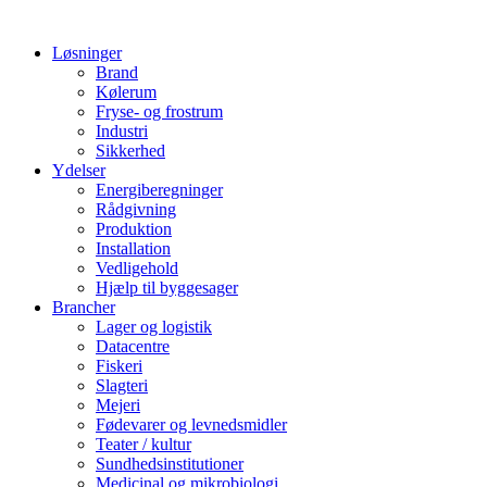
Løsninger
Brand
Kølerum
Fryse- og frostrum
Industri
Sikkerhed
Ydelser
Energiberegninger
Rådgivning
Produktion
Installation
Vedligehold
Hjælp til byggesager
Brancher
Lager og logistik
Datacentre
Fiskeri
Slagteri
Mejeri
Fødevarer og levnedsmidler
Teater / kultur
Sundhedsinstitutioner
Medicinal og mikrobiologi