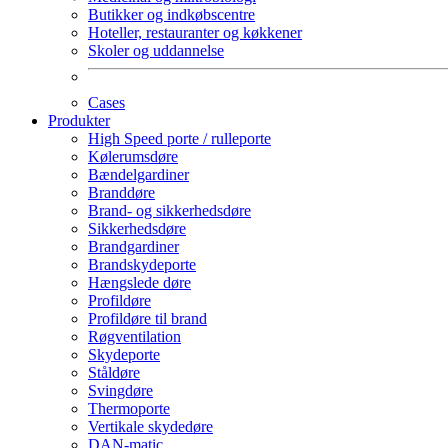
Butikker og indkøbscentre
Hoteller, restauranter og køkkener
Skoler og uddannelse
Cases
Produkter
High Speed porte / rulleporte
Kølerumsdøre
Bændelgardiner
Branddøre
Brand- og sikkerhedsdøre
Sikkerhedsdøre
Brandgardiner
Brandskydeporte
Hængslede døre
Profildøre
Profildøre til brand
Røgventilation
Skydeporte
Ståldøre
Svingdøre
Thermoporte
Vertikale skydedøre
DAN-matic