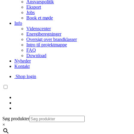
Ansvarspolitik
Eksport
Jobs
Book et møde
Info
Videnscenter
Energiberegninger
Oversigt over brandklasser
Intro til projektmappe
FAQ
Download
Nyheder
Kontakt
Shop login
Søg produkter
×