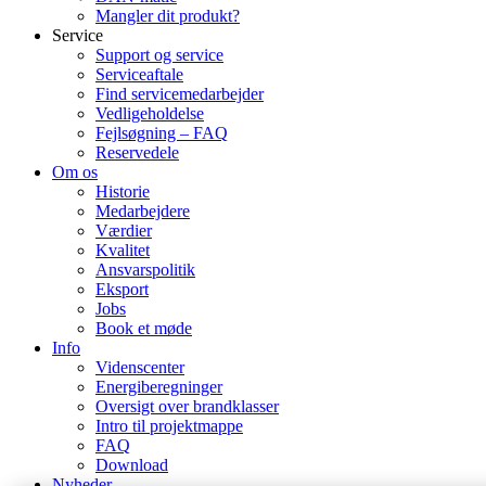
Mangler dit produkt?
Service
Support og service
Serviceaftale
Find servicemedarbejder
Vedligeholdelse
Fejlsøgning – FAQ
Reservedele
Om os
Historie
Medarbejdere
Værdier
Kvalitet
Ansvarspolitik
Eksport
Jobs
Book et møde
Info
Videnscenter
Energiberegninger
Oversigt over brandklasser
Intro til projektmappe
FAQ
Download
Nyheder