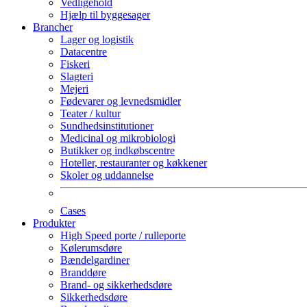
Vedligehold
Hjælp til byggesager
Brancher
Lager og logistik
Datacentre
Fiskeri
Slagteri
Mejeri
Fødevarer og levnedsmidler
Teater / kultur
Sundhedsinstitutioner
Medicinal og mikrobiologi
Butikker og indkøbscentre
Hoteller, restauranter og køkkener
Skoler og uddannelse
Cases
Produkter
High Speed porte / rulleporte
Kølerumsdøre
Bændelgardiner
Branddøre
Brand- og sikkerhedsdøre
Sikkerhedsdøre