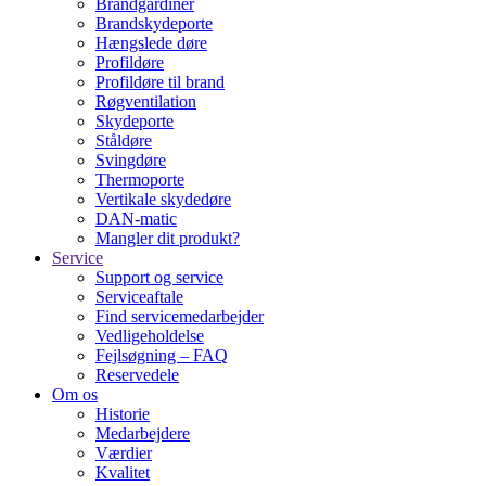
Brandgardiner
Brandskydeporte
Hængslede døre
Profildøre
Profildøre til brand
Røgventilation
Skydeporte
Ståldøre
Svingdøre
Thermoporte
Vertikale skydedøre
DAN-matic
Mangler dit produkt?
Service
Support og service
Serviceaftale
Find servicemedarbejder
Vedligeholdelse
Fejlsøgning – FAQ
Reservedele
Om os
Historie
Medarbejdere
Værdier
Kvalitet