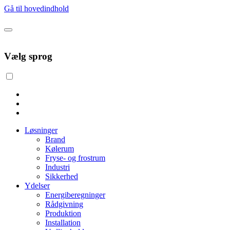
Gå til hovedindhold
Vælg sprog
Løsninger
Brand
Kølerum
Fryse- og frostrum
Industri
Sikkerhed
Ydelser
Energiberegninger
Rådgivning
Produktion
Installation