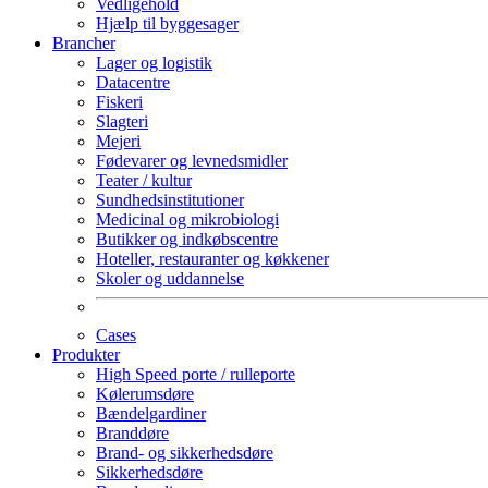
Vedligehold
Hjælp til byggesager
Brancher
Lager og logistik
Datacentre
Fiskeri
Slagteri
Mejeri
Fødevarer og levnedsmidler
Teater / kultur
Sundhedsinstitutioner
Medicinal og mikrobiologi
Butikker og indkøbscentre
Hoteller, restauranter og køkkener
Skoler og uddannelse
Cases
Produkter
High Speed porte / rulleporte
Kølerumsdøre
Bændelgardiner
Branddøre
Brand- og sikkerhedsdøre
Sikkerhedsdøre