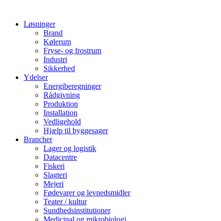
Løsninger
Brand
Kølerum
Fryse- og frostrum
Industri
Sikkerhed
Ydelser
Energiberegninger
Rådgivning
Produktion
Installation
Vedligehold
Hjælp til byggesager
Brancher
Lager og logistik
Datacentre
Fiskeri
Slagteri
Mejeri
Fødevarer og levnedsmidler
Teater / kultur
Sundhedsinstitutioner
Medicinal og mikrobiologi