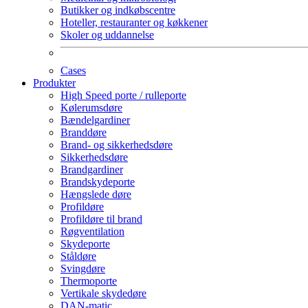
Butikker og indkøbscentre
Hoteller, restauranter og køkkener
Skoler og uddannelse
Cases
Produkter
High Speed porte / rulleporte
Kølerumsdøre
Bændelgardiner
Branddøre
Brand- og sikkerhedsdøre
Sikkerhedsdøre
Brandgardiner
Brandskydeporte
Hængslede døre
Profildøre
Profildøre til brand
Røgventilation
Skydeporte
Ståldøre
Svingdøre
Thermoporte
Vertikale skydedøre
DAN-matic