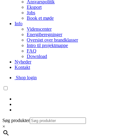
Ansvarspolitik
Eksport
Jobs
Book et møde
Info
Videnscenter
Energiberegninger
Oversigt over brandklasser
Intro til projektmappe
FAQ
Download
Nyheder
Kontakt
Shop login
Søg produkter
×