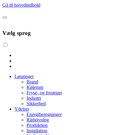
Gå til hovedindhold
Vælg sprog
Løsninger
Brand
Kølerum
Fryse- og frostrum
Industri
Sikkerhed
Ydelser
Energiberegninger
Rådgivning
Produktion
Installation