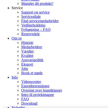
Mangler dit produkt?
Service
Support og service
Serviceaftale
Find servicemedarbejder
Vedligeholdelse
Fejlsøgning – FAQ
Reservedele
Om os
Historie
Medarbejdere
Værdier
Kvalitet
Ansvarspolitik
Eksport
Jobs
Book et møde
Info
Videnscenter
Energiberegninger
Oversigt over brandklasser
Intro til projektmappe
FAQ
Download
Nyheder