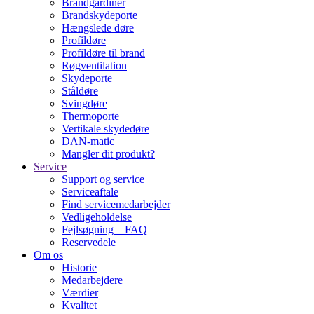
Brandgardiner
Brandskydeporte
Hængslede døre
Profildøre
Profildøre til brand
Røgventilation
Skydeporte
Ståldøre
Svingdøre
Thermoporte
Vertikale skydedøre
DAN-matic
Mangler dit produkt?
Service
Support og service
Serviceaftale
Find servicemedarbejder
Vedligeholdelse
Fejlsøgning – FAQ
Reservedele
Om os
Historie
Medarbejdere
Værdier
Kvalitet