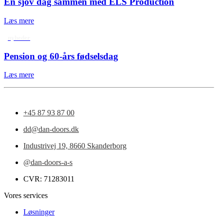
En sjov dag sammen med ELS Production
Læs mere
nyheder
Pension og 60-års fødselsdag
Læs mere
+45 87 93 87 00
dd@dan-doors.dk
Industrivej 19,
8660 Skanderborg
@dan-doors-a-s
CVR: 71283011
Vores services
Løsninger