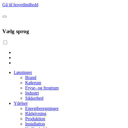
Gå til hovedindhold
Vælg sprog
Løsninger
Brand
Kølerum
Fryse- og frostrum
Industri
Sikkerhed
Ydelser
Energiberegninger
Rådgivning
Produktion
Installation