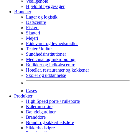
Vedligehold
Hjælp til byggesager
Brancher
Lager og logistik
Datacentre
Fiskeri
Slagteri
Mejeri
Fødevarer og levnedsmidler
Teater / kultur
Sundhedsinstitutioner
Medicinal og mikrobiologi
Butikker og indkøbscentre
Hoteller, restauranter og køkkener
Skoler og uddannelse
Cases
Produkter
High Speed porte / rulleporte
Kølerumsdøre
Bændelgardiner
Branddøre
Brand- og sikkerhedsdøre
Sikkerhedsdøre