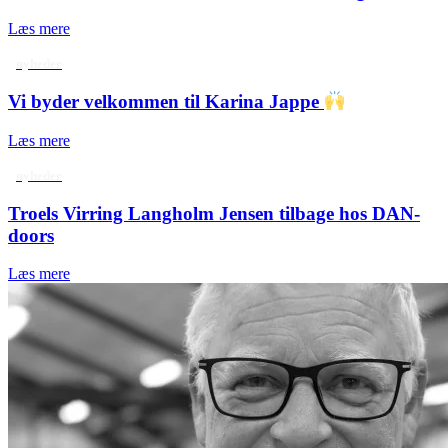
Læs mere
nyheder
Vi byder velkommen til Karina Jappe
Læs mere
nyheder
Troels Virring Langholm Jensen tilbage hos DAN-
doors
Læs mere