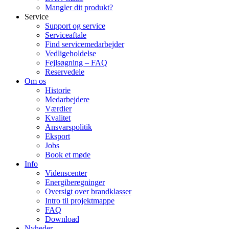
Mangler dit produkt?
Service
Support og service
Serviceaftale
Find servicemedarbejder
Vedligeholdelse
Fejlsøgning – FAQ
Reservedele
Om os
Historie
Medarbejdere
Værdier
Kvalitet
Ansvarspolitik
Eksport
Jobs
Book et møde
Info
Videnscenter
Energiberegninger
Oversigt over brandklasser
Intro til projektmappe
FAQ
Download
Nyheder