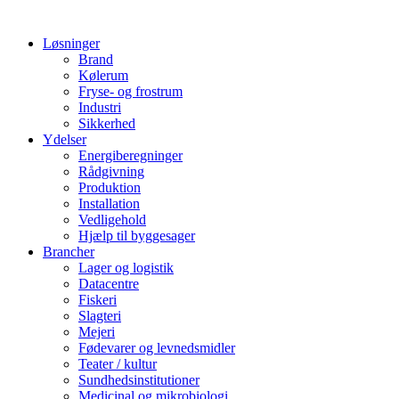
Løsninger
Brand
Kølerum
Fryse- og frostrum
Industri
Sikkerhed
Ydelser
Energiberegninger
Rådgivning
Produktion
Installation
Vedligehold
Hjælp til byggesager
Brancher
Lager og logistik
Datacentre
Fiskeri
Slagteri
Mejeri
Fødevarer og levnedsmidler
Teater / kultur
Sundhedsinstitutioner
Medicinal og mikrobiologi