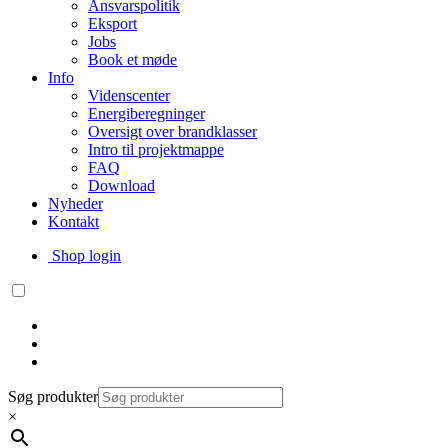
Ansvarspolitik
Eksport
Jobs
Book et møde
Info
Videnscenter
Energiberegninger
Oversigt over brandklasser
Intro til projektmappe
FAQ
Download
Nyheder
Kontakt
Shop login
Søg produkter
×