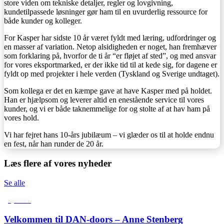
store viden om tekniske detaljer, regler og lovgivning,
kundetilpassede løsninger gør ham til en uvurderlig ressource for
både kunder og kolleger.
For Kasper har sidste 10 år været fyldt med læring, udfordringer og
en masser af variation. Netop alsidigheden er noget, han fremhæver
som forklaring på, hvorfor de ti år “er fløjet af sted”, og med ansvar
for vores eksportmarked, er der ikke tid til at kede sig, for dagene er
fyldt op med projekter i hele verden (Tyskland og Sverige undtaget).
Som kollega er det en kæmpe gave at have Kasper med på holdet.
Han er hjælpsom og leverer altid en enestående service til vores
kunder, og vi er både taknemmelige for og stolte af at hav ham på
vores hold.
Vi har fejret hans 10-års jubilæum – vi glæder os til at holde endnu
en fest, når han runder de 20 år.
Læs flere af vores nyheder
Se alle
nyheder
Velkommen til DAN-doors – Anne Stenberg