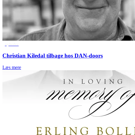
nyheder
Christian Kiledal tilbage hos DAN-doors
Læs mere