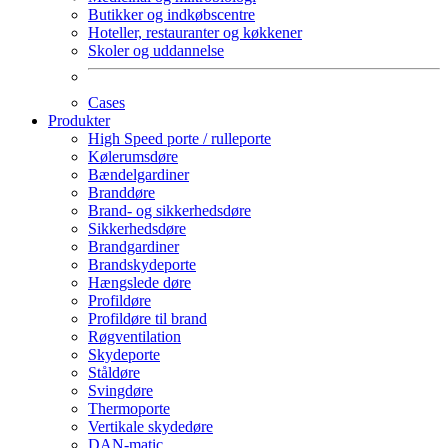
Butikker og indkøbscentre
Hoteller, restauranter og køkkener
Skoler og uddannelse
Cases
Produkter
High Speed porte / rulleporte
Kølerumsdøre
Bændelgardiner
Branddøre
Brand- og sikkerhedsdøre
Sikkerhedsdøre
Brandgardiner
Brandskydeporte
Hængslede døre
Profildøre
Profildøre til brand
Røgventilation
Skydeporte
Ståldøre
Svingdøre
Thermoporte
Vertikale skydedøre
DAN-matic