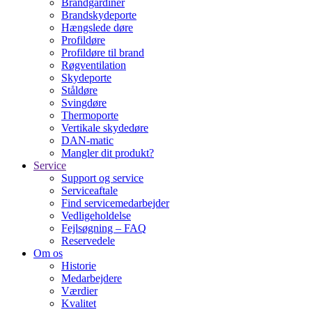
Brandgardiner
Brandskydeporte
Hængslede døre
Profildøre
Profildøre til brand
Røgventilation
Skydeporte
Ståldøre
Svingdøre
Thermoporte
Vertikale skydedøre
DAN-matic
Mangler dit produkt?
Service
Support og service
Serviceaftale
Find servicemedarbejder
Vedligeholdelse
Fejlsøgning – FAQ
Reservedele
Om os
Historie
Medarbejdere
Værdier
Kvalitet