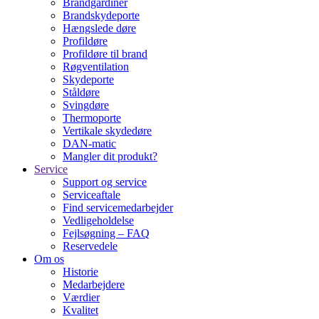
Brandgardiner
Brandskydeporte
Hængslede døre
Profildøre
Profildøre til brand
Røgventilation
Skydeporte
Ståldøre
Svingdøre
Thermoporte
Vertikale skydedøre
DAN-matic
Mangler dit produkt?
Service
Support og service
Serviceaftale
Find servicemedarbejder
Vedligeholdelse
Fejlsøgning – FAQ
Reservedele
Om os
Historie
Medarbejdere
Værdier
Kvalitet