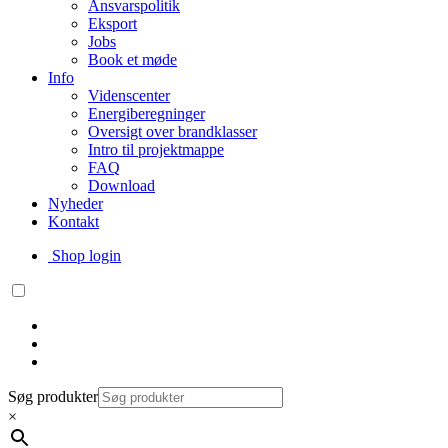
Ansvarspolitik
Eksport
Jobs
Book et møde
Info
Videnscenter
Energiberegninger
Oversigt over brandklasser
Intro til projektmappe
FAQ
Download
Nyheder
Kontakt
Shop login
Søg produkter
×