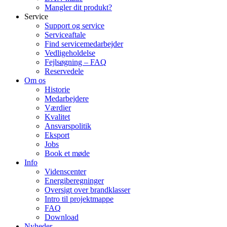
Mangler dit produkt?
Service
Support og service
Serviceaftale
Find servicemedarbejder
Vedligeholdelse
Fejlsøgning – FAQ
Reservedele
Om os
Historie
Medarbejdere
Værdier
Kvalitet
Ansvarspolitik
Eksport
Jobs
Book et møde
Info
Videnscenter
Energiberegninger
Oversigt over brandklasser
Intro til projektmappe
FAQ
Download
Nyheder