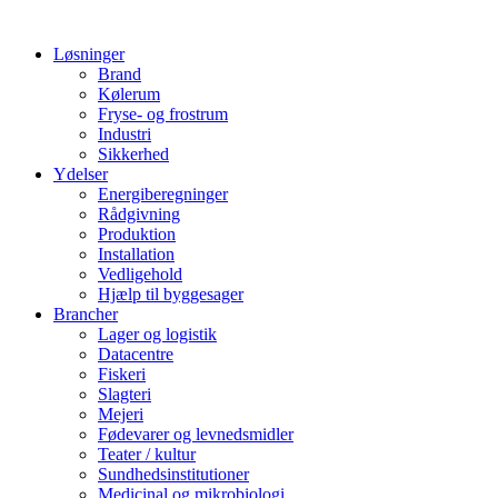
Løsninger
Brand
Kølerum
Fryse- og frostrum
Industri
Sikkerhed
Ydelser
Energiberegninger
Rådgivning
Produktion
Installation
Vedligehold
Hjælp til byggesager
Brancher
Lager og logistik
Datacentre
Fiskeri
Slagteri
Mejeri
Fødevarer og levnedsmidler
Teater / kultur
Sundhedsinstitutioner
Medicinal og mikrobiologi