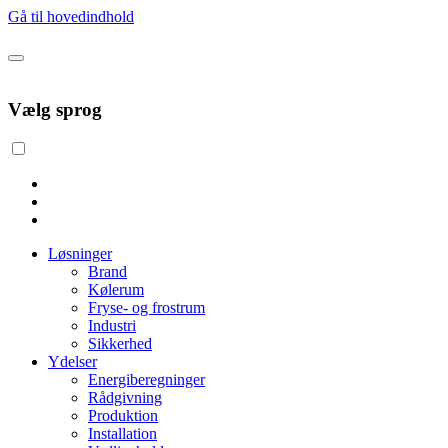
Gå til hovedindhold
Vælg sprog
Løsninger
Brand
Kølerum
Fryse- og frostrum
Industri
Sikkerhed
Ydelser
Energiberegninger
Rådgivning
Produktion
Installation