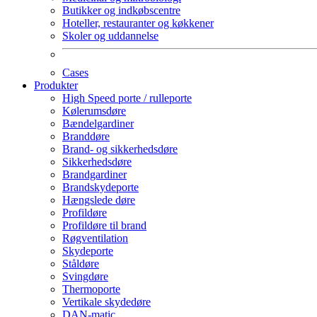
Butikker og indkøbscentre
Hoteller, restauranter og køkkener
Skoler og uddannelse
Cases
Produkter
High Speed porte / rulleporte
Kølerumsdøre
Bændelgardiner
Branddøre
Brand- og sikkerhedsdøre
Sikkerhedsdøre
Brandgardiner
Brandskydeporte
Hængslede døre
Profildøre
Profildøre til brand
Røgventilation
Skydeporte
Ståldøre
Svingdøre
Thermoporte
Vertikale skydedøre
DAN-matic