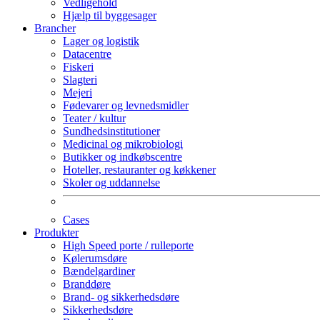
Vedligehold
Hjælp til byggesager
Brancher
Lager og logistik
Datacentre
Fiskeri
Slagteri
Mejeri
Fødevarer og levnedsmidler
Teater / kultur
Sundhedsinstitutioner
Medicinal og mikrobiologi
Butikker og indkøbscentre
Hoteller, restauranter og køkkener
Skoler og uddannelse
Cases
Produkter
High Speed porte / rulleporte
Kølerumsdøre
Bændelgardiner
Branddøre
Brand- og sikkerhedsdøre
Sikkerhedsdøre