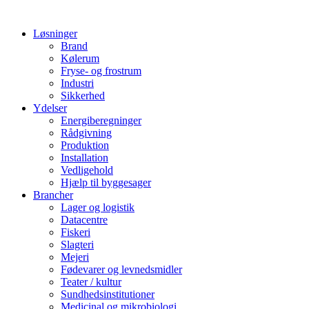
Løsninger
Brand
Kølerum
Fryse- og frostrum
Industri
Sikkerhed
Ydelser
Energiberegninger
Rådgivning
Produktion
Installation
Vedligehold
Hjælp til byggesager
Brancher
Lager og logistik
Datacentre
Fiskeri
Slagteri
Mejeri
Fødevarer og levnedsmidler
Teater / kultur
Sundhedsinstitutioner
Medicinal og mikrobiologi