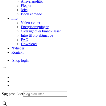
Ansvarspolitik
Eksport
Jobs
Book et møde
Info
Videnscenter
Energiberegninger
Oversigt over brandklasser
Intro til projektmappe
FAQ
Download
Nyheder
Kontakt
Shop login
Søg produkter
×