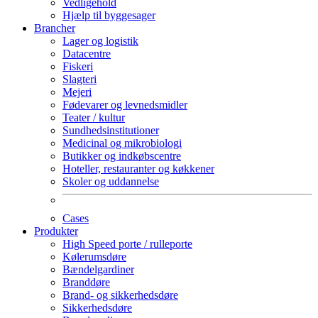
Vedligehold
Hjælp til byggesager
Brancher
Lager og logistik
Datacentre
Fiskeri
Slagteri
Mejeri
Fødevarer og levnedsmidler
Teater / kultur
Sundhedsinstitutioner
Medicinal og mikrobiologi
Butikker og indkøbscentre
Hoteller, restauranter og køkkener
Skoler og uddannelse
Cases
Produkter
High Speed porte / rulleporte
Kølerumsdøre
Bændelgardiner
Branddøre
Brand- og sikkerhedsdøre
Sikkerhedsdøre