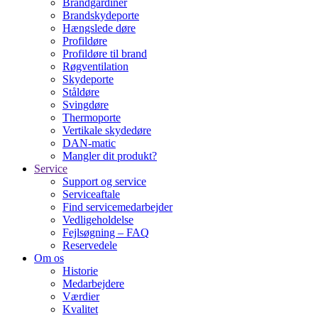
Brandgardiner
Brandskydeporte
Hængslede døre
Profildøre
Profildøre til brand
Røgventilation
Skydeporte
Ståldøre
Svingdøre
Thermoporte
Vertikale skydedøre
DAN-matic
Mangler dit produkt?
Service
Support og service
Serviceaftale
Find servicemedarbejder
Vedligeholdelse
Fejlsøgning – FAQ
Reservedele
Om os
Historie
Medarbejdere
Værdier
Kvalitet