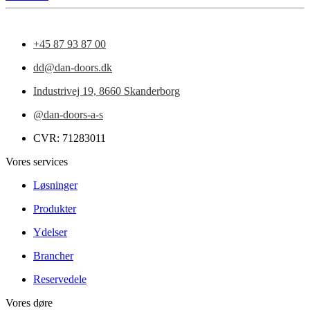
+45 87 93 87 00
dd@dan-doors.dk
Industrivej 19,
8660 Skanderborg
@dan-doors-a-s
CVR: 71283011
Vores services
Løsninger
Produkter
Ydelser
Brancher
Reservedele
Vores døre