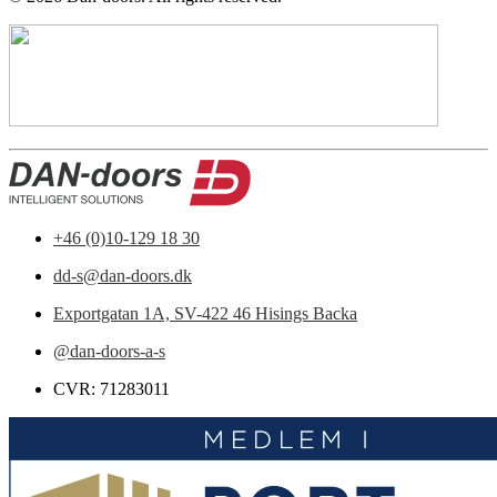
+46 (0)10-129 18 30
dd-s@dan-doors.dk
Exportgatan 1A,
SV-422 46 Hisings Backa
@dan-doors-a-s
CVR: 71283011