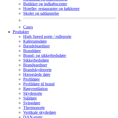
Butikker og indkøbscentre
Hoteller, restauranter og køkkener
Skoler og uddannelse
Cases
Produkter
High Speed porte / rulleporte
Kølerumsdøre
Bændelgardiner
Branddøre
Brand- og sikkerhedsdøre
Sikkerhedsdøre
Brandgardiner
Brandskydeporte
Hængslede døre
Profildøre
Profildøre til brand
Røgventilation
Skydeporte
Ståldøre
Svingdøre
Thermoporte
Vertikale skydedøre
DAN-matic