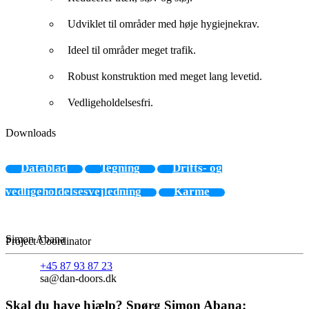
Udviklet til områder med høje hygiejnekrav.
Ideel til områder meget trafik.
Robust konstruktion med meget lang levetid.
Vedligeholdelsesfri.
Downloads
Datablad
Tegning
Drifts- og
vedligeholdelsesvejledning
Karme
Simon Abana
Project Coordinator
+45 87 93 87 23
sa@dan-doors.dk
Skal du have hjælp? Spørg Simon Abana: