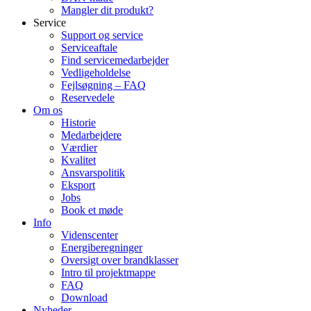
Mangler dit produkt?
Service
Support og service
Serviceaftale
Find servicemedarbejder
Vedligeholdelse
Fejlsøgning – FAQ
Reservedele
Om os
Historie
Medarbejdere
Værdier
Kvalitet
Ansvarspolitik
Eksport
Jobs
Book et møde
Info
Videnscenter
Energiberegninger
Oversigt over brandklasser
Intro til projektmappe
FAQ
Download
Nyheder