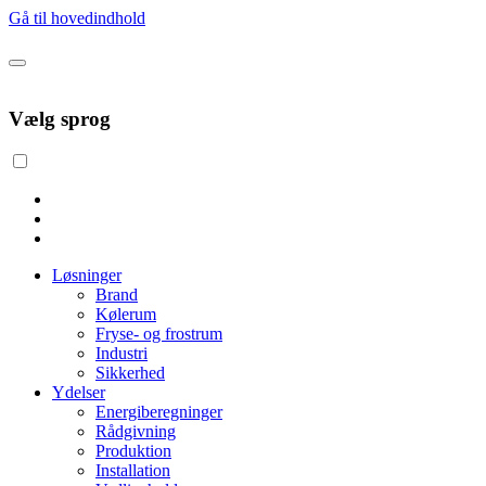
Gå til hovedindhold
Vælg sprog
Løsninger
Brand
Kølerum
Fryse- og frostrum
Industri
Sikkerhed
Ydelser
Energiberegninger
Rådgivning
Produktion
Installation