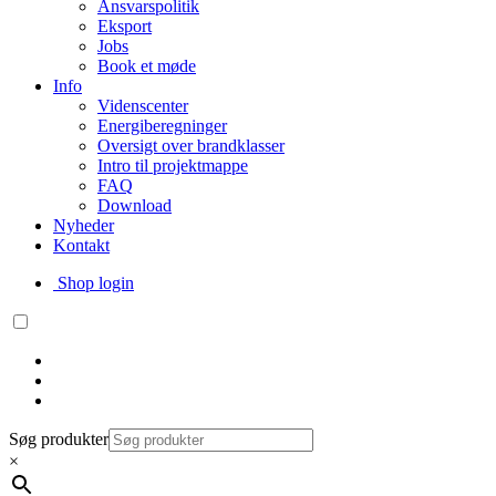
Ansvarspolitik
Eksport
Jobs
Book et møde
Info
Videnscenter
Energiberegninger
Oversigt over brandklasser
Intro til projektmappe
FAQ
Download
Nyheder
Kontakt
Shop login
Søg produkter
×