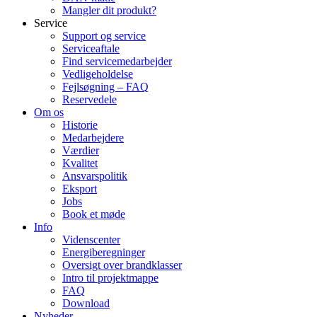
Mangler dit produkt?
Service
Support og service
Serviceaftale
Find servicemedarbejder
Vedligeholdelse
Fejlsøgning – FAQ
Reservedele
Om os
Historie
Medarbejdere
Værdier
Kvalitet
Ansvarspolitik
Eksport
Jobs
Book et møde
Info
Videnscenter
Energiberegninger
Oversigt over brandklasser
Intro til projektmappe
FAQ
Download
Nyheder