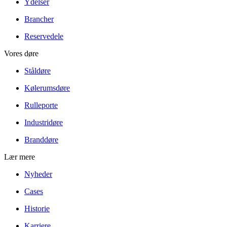
Ydelser
Brancher
Reservedele
Vores døre
Ståldøre
Kølerumsdøre
Rulleporte
Industridøre
Branddøre
Lær mere
Nyheder
Cases
Historie
Karriere