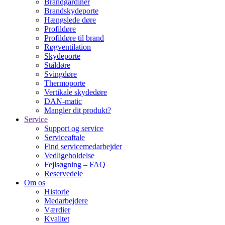
Brandgardiner
Brandskydeporte
Hængslede døre
Profildøre
Profildøre til brand
Røgventilation
Skydeporte
Ståldøre
Svingdøre
Thermoporte
Vertikale skydedøre
DAN-matic
Mangler dit produkt?
Service
Support og service
Serviceaftale
Find servicemedarbejder
Vedligeholdelse
Fejlsøgning – FAQ
Reservedele
Om os
Historie
Medarbejdere
Værdier
Kvalitet