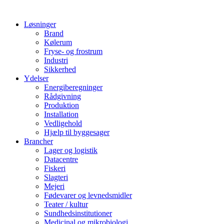
Løsninger
Brand
Kølerum
Fryse- og frostrum
Industri
Sikkerhed
Ydelser
Energiberegninger
Rådgivning
Produktion
Installation
Vedligehold
Hjælp til byggesager
Brancher
Lager og logistik
Datacentre
Fiskeri
Slagteri
Mejeri
Fødevarer og levnedsmidler
Teater / kultur
Sundhedsinstitutioner
Medicinal og mikrobiologi