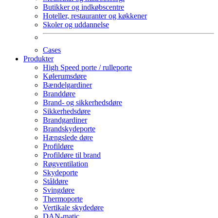
Butikker og indkøbscentre
Hoteller, restauranter og køkkener
Skoler og uddannelse
Cases
Produkter
High Speed porte / rulleporte
Kølerumsdøre
Bændelgardiner
Branddøre
Brand- og sikkerhedsdøre
Sikkerhedsdøre
Brandgardiner
Brandskydeporte
Hængslede døre
Profildøre
Profildøre til brand
Røgventilation
Skydeporte
Ståldøre
Svingdøre
Thermoporte
Vertikale skydedøre
DAN-matic