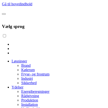
Gå til hovedindhold
Vælg sprog
Løsninger
Brand
Kølerum
Fryse- og frostrum
Industri
Sikkerhed
Ydelser
Energiberegninger
Rådgivning
Produktion
Installation