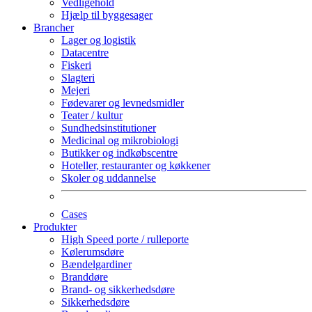
Vedligehold
Hjælp til byggesager
Brancher
Lager og logistik
Datacentre
Fiskeri
Slagteri
Mejeri
Fødevarer og levnedsmidler
Teater / kultur
Sundhedsinstitutioner
Medicinal og mikrobiologi
Butikker og indkøbscentre
Hoteller, restauranter og køkkener
Skoler og uddannelse
Cases
Produkter
High Speed porte / rulleporte
Kølerumsdøre
Bændelgardiner
Branddøre
Brand- og sikkerhedsdøre
Sikkerhedsdøre