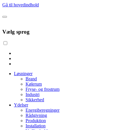
Gå til hovedindhold
Vælg sprog
Løsninger
Brand
Kølerum
Fryse- og frostrum
Industri
Sikkerhed
Ydelser
Energiberegninger
Rådgivning
Produktion
Installation