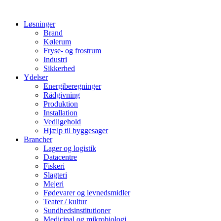
Løsninger
Brand
Kølerum
Fryse- og frostrum
Industri
Sikkerhed
Ydelser
Energiberegninger
Rådgivning
Produktion
Installation
Vedligehold
Hjælp til byggesager
Brancher
Lager og logistik
Datacentre
Fiskeri
Slagteri
Mejeri
Fødevarer og levnedsmidler
Teater / kultur
Sundhedsinstitutioner
Medicinal og mikrobiologi