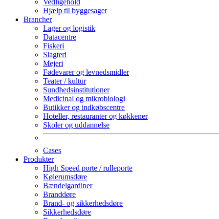
Vedligehold
Hjælp til byggesager
Brancher
Lager og logistik
Datacentre
Fiskeri
Slagteri
Mejeri
Fødevarer og levnedsmidler
Teater / kultur
Sundhedsinstitutioner
Medicinal og mikrobiologi
Butikker og indkøbscentre
Hoteller, restauranter og køkkener
Skoler og uddannelse
Cases
Produkter
High Speed porte / rulleporte
Kølerumsdøre
Bændelgardiner
Branddøre
Brand- og sikkerhedsdøre
Sikkerhedsdøre