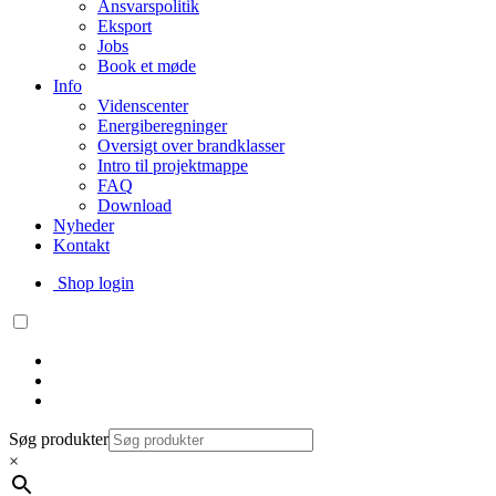
Ansvarspolitik
Eksport
Jobs
Book et møde
Info
Videnscenter
Energiberegninger
Oversigt over brandklasser
Intro til projektmappe
FAQ
Download
Nyheder
Kontakt
Shop login
Søg produkter
×