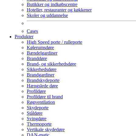
Butikker og indkøbscentre
Hoteller, restauranter og køkkener
Skoler og uddannelse
Cases
Produkter
High Speed porte / rulleporte
Kølerumsdøre
Bændelgardiner
Branddøre
Brand- og sikkerhedsdøre
Sikkerhedsdøre
Brandgardiner
Brandskydeporte
Hængslede døre
Profildøre
Profildøre til brand
Røgventilation
Skydeporte
Ståldøre
Svingdøre
Thermoporte
Vertikale skydedøre
DAN-matic