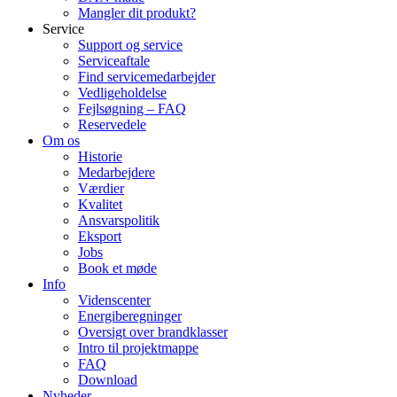
Mangler dit produkt?
Service
Support og service
Serviceaftale
Find servicemedarbejder
Vedligeholdelse
Fejlsøgning – FAQ
Reservedele
Om os
Historie
Medarbejdere
Værdier
Kvalitet
Ansvarspolitik
Eksport
Jobs
Book et møde
Info
Videnscenter
Energiberegninger
Oversigt over brandklasser
Intro til projektmappe
FAQ
Download
Nyheder