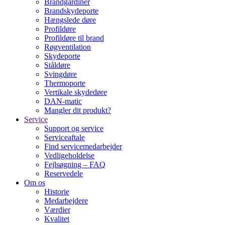
Brandgardiner
Brandskydeporte
Hængslede døre
Profildøre
Profildøre til brand
Røgventilation
Skydeporte
Ståldøre
Svingdøre
Thermoporte
Vertikale skydedøre
DAN-matic
Mangler dit produkt?
Service
Support og service
Serviceaftale
Find servicemedarbejder
Vedligeholdelse
Fejlsøgning – FAQ
Reservedele
Om os
Historie
Medarbejdere
Værdier
Kvalitet