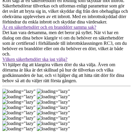
Kort sagt är en säkerhetsdörr en lösning som skyddar mot inbrott.
Säkerhetsdörrar tillverkas och utformas enligt parametrar som gör
det svårt att bryta sig in, vilket skyddar dig från den obehagliga och
obekväma upplevelsen av ett inbrott. Med en inbrottsskyddad dörr
förhindrar du enkla inbrott och skyddar dina värdesaker.
Är en säkerhetsdörr och en branddörr samma sak?
Det kan vara detsamma, men det beror på syftet. När vi har en
dialog om dina behov klargör vi om du behöver en säkerhetsdörr
som är certifierad i förhållande till inbrottsklassningen RC3, om du
behöver en branddörr eller om du behöver en dörr, vilket är både
och.
Vilken säkerhetsdörr ska jag välja?
Vi hjälper dig att klargöra vilken dörr du ska välja. Även om
dörrarna är lika är det skillnad på hur de tillverkas och vilka
godkännanden de har, och vi hjälper dig att hitta rätt dörr för dina
behov så att du väljer rätt första gången.