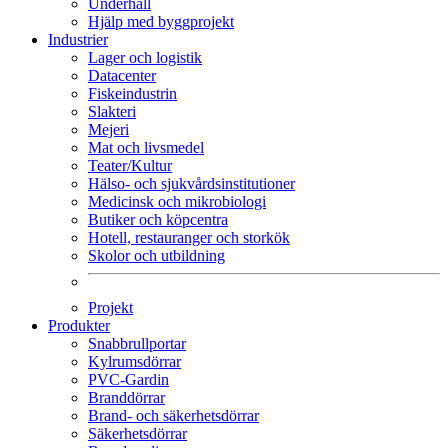
Underhåll
Hjälp med byggprojekt
Industrier
Lager och logistik
Datacenter
Fiskeindustrin
Slakteri
Mejeri
Mat och livsmedel
Teater/Kultur
Hälso- och sjukvårdsinstitutioner
Medicinsk och mikrobiologi
Butiker och köpcentra
Hotell, restauranger och storkök
Skolor och utbildning
Projekt
Produkter
Snabbrullportar
Kylrumsdörrar
PVC-Gardin
Branddörrar
Brand- och säkerhetsdörrar
Säkerhetsdörrar