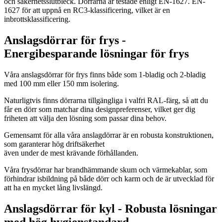
och säkerhetsslutbleck. Dörrarna är testade enligt EN-1627. EN-
1627 för att uppnå en RC3-klassificering, vilket är en
inbrottsklassificering.
Anslagsdörrar för frys -
Energibesparande lösningar för frys
Våra anslagsdörrar för frys finns både som 1-bladig och 2-bladig
med 100 mm eller 150 mm isolering.
Naturligtvis finns dörrarna tillgängliga i valfri RAL-färg, så att du
får en dörr som matchar dina designpreferenser, vilket ger dig
friheten att välja den lösning som passar dina behov.
Gemensamt för alla våra anslagdörrar är en robusta konstruktionen,
som garanterar hög driftsäkerhet
även under de mest krävande förhållanden.
Våra frysdörrar har brandhämmande skum och värmekablar, som
förhindrar isbildning på
b
åde dörr och karm och de är utvecklad för
att ha en mycket lång livslängd.
Anslagsdörrar för kyl - Robusta lösningar