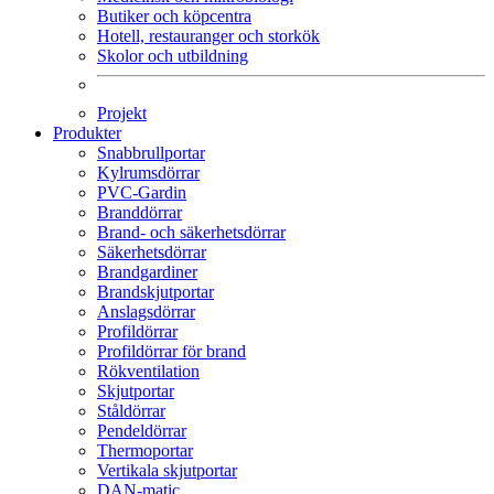
Butiker och köpcentra
Hotell, restauranger och storkök
Skolor och utbildning
Projekt
Produkter
Snabbrullportar
Kylrumsdörrar
PVC-Gardin
Branddörrar
Brand- och säkerhetsdörrar
Säkerhetsdörrar
Brandgardiner
Brandskjutportar
Anslagsdörrar
Profildörrar
Profildörrar för brand
Rökventilation
Skjutportar
Ståldörrar
Pendeldörrar
Thermoportar
Vertikala skjutportar
DAN-matic