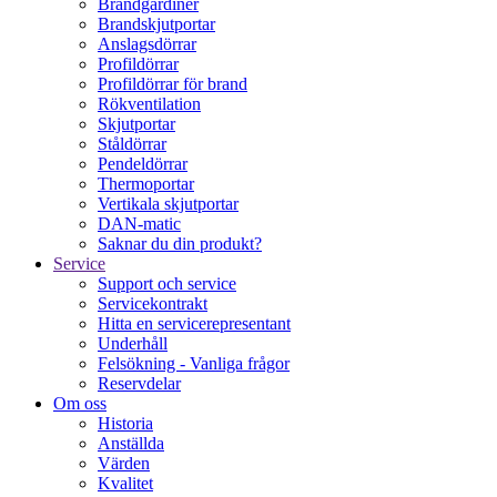
Brandgardiner
Brandskjutportar
Anslagsdörrar
Profildörrar
Profildörrar för brand
Rökventilation
Skjutportar
Ståldörrar
Pendeldörrar
Thermoportar
Vertikala skjutportar
DAN-matic
Saknar du din produkt?
Service
Support och service
Servicekontrakt
Hitta en servicerepresentant
Underhåll
Felsökning - Vanliga frågor
Reservdelar
Om oss
Historia
Anställda
Värden
Kvalitet