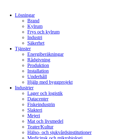
Lösningar
Brand
Kylrum
Frys och kylrum
Industri
Säkerhet
Tjänster
Energiberäkningar
Rådgivning
Produktion
Installation
Underhåll
Hjälp med byggprojekt
Industrier
Lager och logistik
Datacenter
Fiskeindustrin
Slakteri
Mejeri
Mat och livsmedel
Teater/Kultur
Hälso- och sjukvårdsinstitutioner
Medicinsk och mikrobiologi