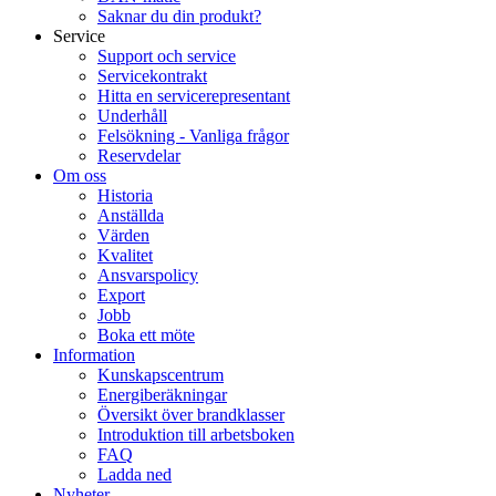
Saknar du din produkt?
Service
Support och service
Servicekontrakt
Hitta en servicerepresentant
Underhåll
Felsökning - Vanliga frågor
Reservdelar
Om oss
Historia
Anställda
Värden
Kvalitet
Ansvarspolicy
Export
Jobb
Boka ett möte
Information
Kunskapscentrum
Energiberäkningar
Översikt över brandklasser
Introduktion till arbetsboken
FAQ
Ladda ned
Nyheter