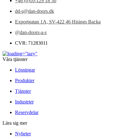
+46 (0)10-129 18 30
dd-s@dan-doors.dk
Exportgatan 1A,
SV-422 46 Hisings Backa
@dan-doors-a-s
CVR: 71283011
Våra tjänster
Lösningar
Produkter
Tjänster
Industrier
Reservdelar
Lära sig mer
Nyheter