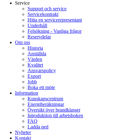
Service
Support och service
Servicekontrakt
Hitta en servicerepresentant
Underhåll
Felsökning - Vanliga frågor
Reservdelar
Om oss
Historia
Anställda
Värden
Kvalitet
Ansvarspolicy
Export
Jobb
Boka ett möte
Information
Kunskapscentrum
Energiberäkningar
Översikt över brandklasser
Introduktion till arbetsboken
FAQ
Ladda ned
Nyheter
Kontakt