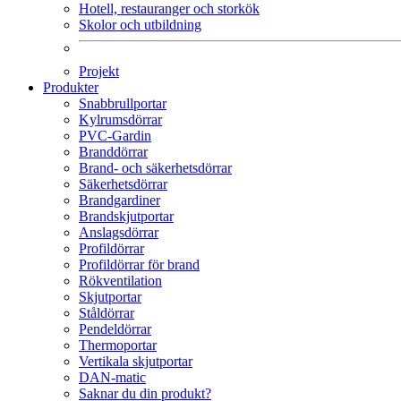
Hotell, restauranger och storkök
Skolor och utbildning
Projekt
Produkter
Snabbrullportar
Kylrumsdörrar
PVC-Gardin
Branddörrar
Brand- och säkerhetsdörrar
Säkerhetsdörrar
Brandgardiner
Brandskjutportar
Anslagsdörrar
Profildörrar
Profildörrar för brand
Rökventilation
Skjutportar
Ståldörrar
Pendeldörrar
Thermoportar
Vertikala skjutportar
DAN-matic
Saknar du din produkt?