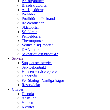
Brandgardiner
Brandskjutportar
Anslagsdörrar
Profildörrar
Profildörrar för brand
Rökventilation
Skjutportar
Ståldörrar
Pendeldörrar
Thermoportar
Vertikala skjutportar
DAN-matic
Saknar du din produkt?
Service
Support och service
Servicekontrakt
Hitta en servicerepresentant
Underhåll
Felsökning - Vanliga frågor
Reservdelar
Om oss
Historia
Anställda
Värden
Kvalitet