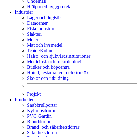
Underhåll
Hjälp med byggprojekt
Industrier
Lager och logistik
Datacenter
Fiskeindustrin
Slakteri
Mejeri
Mat och livsmedel
Teater/Kultur
Hälso- och sjukvårdsinstitutioner
Medicinsk och mikrobiologi
Butiker och köpcentra
Hotell, restauranger och storkök
Skolor och utbildning
Projekt
Produkter
Snabbrullportar
Kylrumsdörrar
PVC-Gardin
Branddörrar
Brand- och säkerhetsdörrar
Säkerhetsdörrar