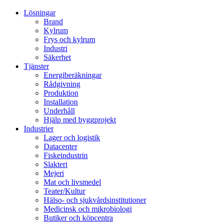
Lösningar
Brand
Kylrum
Frys och kylrum
Industri
Säkerhet
Tjänster
Energiberäkningar
Rådgivning
Produktion
Installation
Underhåll
Hjälp med byggprojekt
Industrier
Lager och logistik
Datacenter
Fiskeindustrin
Slakteri
Mejeri
Mat och livsmedel
Teater/Kultur
Hälso- och sjukvårdsinstitutioner
Medicinsk och mikrobiologi
Butiker och köpcentra