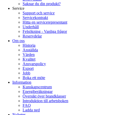
Saknar du din produkt?
Service
Support och service
Servicekontrakt
Hitta en servicerepresentant
Underhåll
Felsökning - Vanliga frågor
Reservdelar
Om oss
Historia
Anställda
Värden
Kvalitet
Ansvarspolicy
Export
Jobb
Boka ett möte
Information
Kunskapscentrum
Energiberäkningar
Översikt över brandklasser
Introduktion till arbetsboken
FAQ
Ladda ned
Nyheter