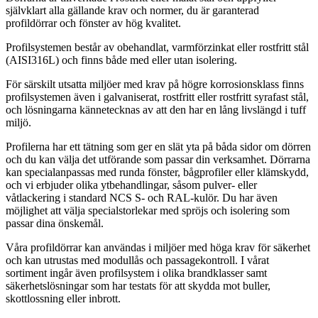
självklart alla gällande krav och normer, du är garanterad
profildörrar och fönster av hög kvalitet.
Profilsystemen består av obehandlat, varmförzinkat eller rostfritt stål
(AISI316L) och finns både med eller utan isolering.
För särskilt utsatta miljöer med krav på högre korrosionsklass finns
profilsystemen även i galvaniserat, rostfritt eller rostfritt syrafast stål,
och lösningarna kännetecknas av att den har en lång livslängd i tuff
miljö.
Profilerna har ett tätning som ger en slät yta på båda sidor om dörren
och du kan välja det utförande som passar din verksamhet. Dörrarna
kan specialanpassas med runda fönster, bågprofiler eller klämskydd,
och vi erbjuder olika ytbehandlingar, såsom pulver- eller
våtlackering i standard NCS S- och RAL-kulör. Du har även
möjlighet att välja specialstorlekar med spröjs och isolering som
passar dina önskemål.
Våra profildörrar kan användas i miljöer med höga krav för säkerhet
och kan utrustas med modullås och passagekontroll. I vårat
sortiment ingår även profilsystem i olika brandklasser samt
säkerhetslösningar som har testats för att skydda mot buller,
skottlossning eller inbrott.