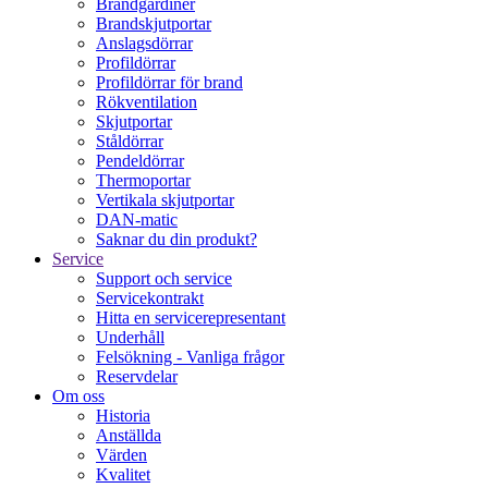
Brandgardiner
Brandskjutportar
Anslagsdörrar
Profildörrar
Profildörrar för brand
Rökventilation
Skjutportar
Ståldörrar
Pendeldörrar
Thermoportar
Vertikala skjutportar
DAN-matic
Saknar du din produkt?
Service
Support och service
Servicekontrakt
Hitta en servicerepresentant
Underhåll
Felsökning - Vanliga frågor
Reservdelar
Om oss
Historia
Anställda
Värden
Kvalitet