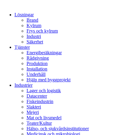
Lösningar
Brand
Kylrum
Frys och kylrum
Industri
Säkerhet
Tjänster
Energiberäkningar
Rådgivning
Produktion
Installation
Underhåll
Hjälp med byggprojekt
Industrier
Lager och logistik
Datacenter
Fiskeindustrin
Slakteri
Mejeri
Mat och livsmedel
Teater/Kultur
Hälso- och sjukvårdsinstitutioner
Medicinsk och mikrobiologi