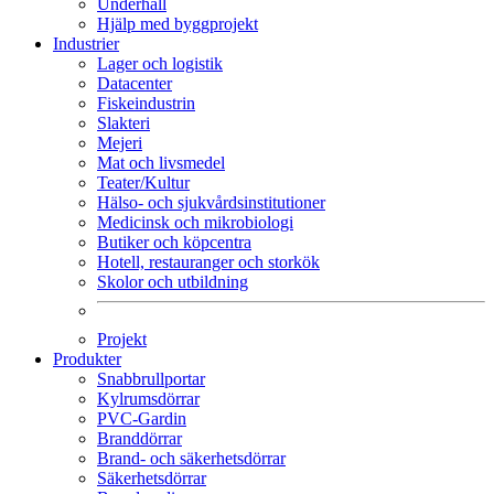
Underhåll
Hjälp med byggprojekt
Industrier
Lager och logistik
Datacenter
Fiskeindustrin
Slakteri
Mejeri
Mat och livsmedel
Teater/Kultur
Hälso- och sjukvårdsinstitutioner
Medicinsk och mikrobiologi
Butiker och köpcentra
Hotell, restauranger och storkök
Skolor och utbildning
Projekt
Produkter
Snabbrullportar
Kylrumsdörrar
PVC-Gardin
Branddörrar
Brand- och säkerhetsdörrar
Säkerhetsdörrar