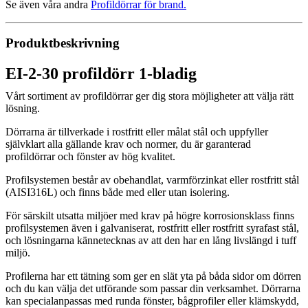
Se även våra andra
Profildörrar för brand
.
Produktbeskrivning
EI-2-30 profildörr 1-bladig
Vårt sortiment av profildörrar ger dig stora möjligheter att välja rätt
lösning.
Dörrarna är tillverkade i rostfritt eller målat stål och uppfyller
självklart alla gällande krav och normer, du är garanterad
profildörrar och fönster av hög kvalitet.
Profilsystemen består av obehandlat, varmförzinkat eller rostfritt stål
(AISI316L) och finns både med eller utan isolering.
För särskilt utsatta miljöer med krav på högre korrosionsklass finns
profilsystemen även i galvaniserat, rostfritt eller rostfritt syrafast stål,
och lösningarna kännetecknas av att den har en lång livslängd i tuff
miljö.
Profilerna har ett tätning som ger en slät yta på båda sidor om dörren
och du kan välja det utförande som passar din verksamhet. Dörrarna
kan specialanpassas med runda fönster, bågprofiler eller klämskydd,