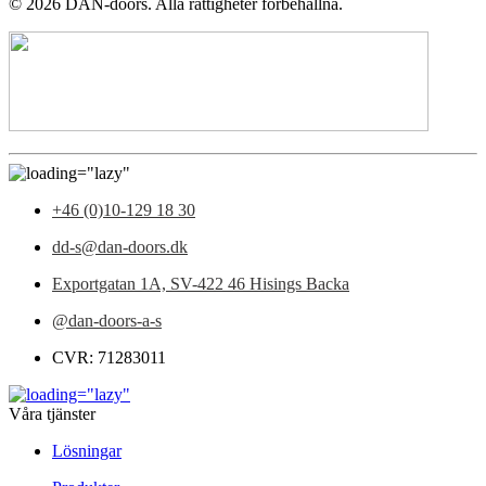
©
2026
DAN-doors. Alla rättigheter förbehållna.
+46 (0)10-129 18 30
dd-s@dan-doors.dk
Exportgatan 1A,
SV-422 46 Hisings Backa
@dan-doors-a-s
CVR: 71283011
Våra tjänster
Lösningar