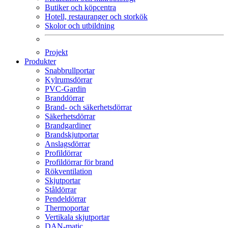
Butiker och köpcentra
Hotell, restauranger och storkök
Skolor och utbildning
Projekt
Produkter
Snabbrullportar
Kylrumsdörrar
PVC-Gardin
Branddörrar
Brand- och säkerhetsdörrar
Säkerhetsdörrar
Brandgardiner
Brandskjutportar
Anslagsdörrar
Profildörrar
Profildörrar för brand
Rökventilation
Skjutportar
Ståldörrar
Pendeldörrar
Thermoportar
Vertikala skjutportar
DAN-matic