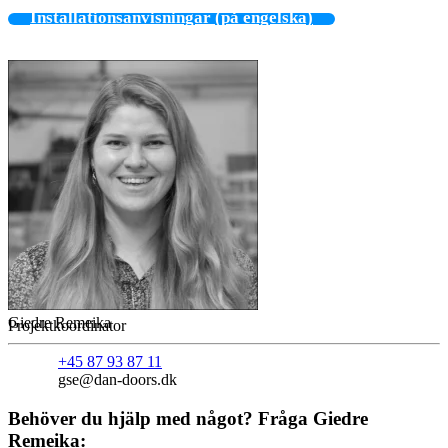
Installationsanvisningar (på engelska)
Giedre Remeika
Projektkoordinator
+45 87 93 87 11
gse@dan-doors.dk
Behöver du hjälp med något? Fråga Giedre
Remeika: