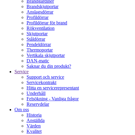
Brandgardiner
Brandskjutportar
Anslagsdörrar
Profildörrar
Profildörrar för brand
Rökventilation
Skjutportar
Ståldörrar
Pendeldörrar
Thermoportar
Vertikala skjutportar
DAN-matic
Saknar du din produkt?
Service
Support och service
Servicekontrakt
Hitta en servicerepresentant
Underhåll
Felsökning - Vanliga frågor
Reservdelar
Om oss
Historia
Anställda
Värden
Kvalitet