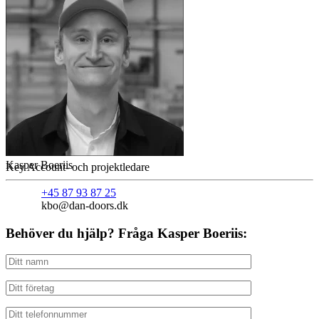
Kasper Boeriis
Key Account- och projektledare
+45 87 93 87 25
kbo@dan-doors.dk
Behöver du hjälp? Fråga Kasper Boeriis: