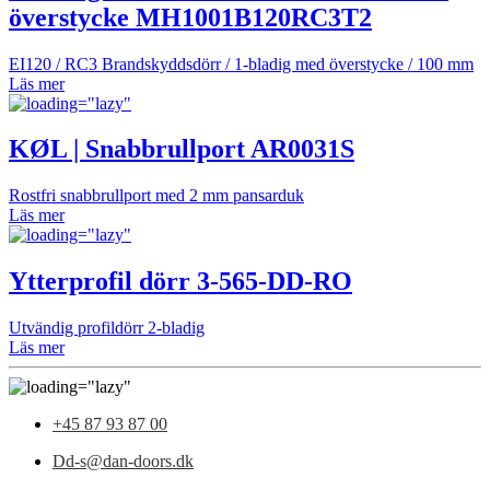
överstycke MH1001B120RC3T2
EI120 / RC3 Brandskyddsdörr / 1-bladig med överstycke / 100 mm
Läs mer
KØL | Snabbrullport AR0031S
Rostfri snabbrullport med 2 mm pansarduk
Läs mer
Ytterprofil dörr 3-565-DD-RO
Utvändig profildörr 2-bladig
Läs mer
+45 87 93 87 00
Dd-s@dan-doors.dk