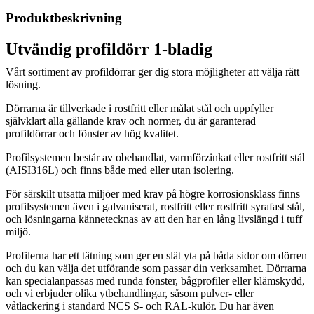
Produktbeskrivning
Utvändig profildörr 1-bladig
Vårt sortiment av profildörrar ger dig stora möjligheter att välja rätt
lösning.
Dörrarna är tillverkade i rostfritt eller målat stål och uppfyller
självklart alla gällande krav och normer, du är garanterad
profildörrar och fönster av hög kvalitet.
Profilsystemen består av obehandlat, varmförzinkat eller rostfritt stål
(AISI316L) och finns både med eller utan isolering.
För särskilt utsatta miljöer med krav på högre korrosionsklass finns
profilsystemen även i galvaniserat, rostfritt eller rostfritt syrafast stål,
och lösningarna kännetecknas av att den har en lång livslängd i tuff
miljö.
Profilerna har ett tätning som ger en slät yta på båda sidor om dörren
och du kan välja det utförande som passar din verksamhet. Dörrarna
kan specialanpassas med runda fönster, bågprofiler eller klämskydd,
och vi erbjuder olika ytbehandlingar, såsom pulver- eller
våtlackering i standard NCS S- och RAL-kulör. Du har även