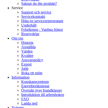
Saknar du din produkt?
Service
Support och service
Servicekontrakt
Hitta en servicerepresentant
Underhåll
Felsökning - Vanliga frågor
Reservdelar
Om oss
Historia
Anställda
Värden
Kvalitet
Ansvarspolicy
Export
Jobb
Boka ett möte
Information
Kunskapscentrum
Energiberäkningar
Översikt över brandklasser
Introduktion till arbetsboken
FAQ
Ladda ned
Nyheter