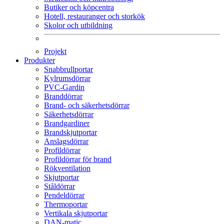
Butiker och köpcentra
Hotell, restauranger och storkök
Skolor och utbildning
Projekt
Produkter
Snabbrullportar
Kylrumsdörrar
PVC-Gardin
Branddörrar
Brand- och säkerhetsdörrar
Säkerhetsdörrar
Brandgardiner
Brandskjutportar
Anslagsdörrar
Profildörrar
Profildörrar för brand
Rökventilation
Skjutportar
Ståldörrar
Pendeldörrar
Thermoportar
Vertikala skjutportar
DAN-matic