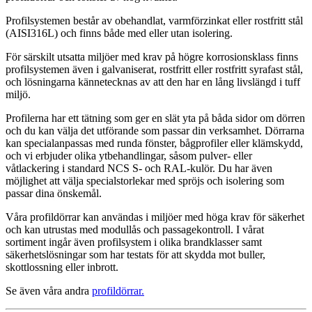
Profilsystemen består av obehandlat, varmförzinkat eller rostfritt stål
(AISI316L) och finns både med eller utan isolering.
För särskilt utsatta miljöer med krav på högre korrosionsklass finns
profilsystemen även i galvaniserat, rostfritt eller rostfritt syrafast stål,
och lösningarna kännetecknas av att den har en lång livslängd i tuff
miljö.
Profilerna har ett tätning som ger en slät yta på båda sidor om dörren
och du kan välja det utförande som passar din verksamhet. Dörrarna
kan specialanpassas med runda fönster, bågprofiler eller klämskydd,
och vi erbjuder olika ytbehandlingar, såsom pulver- eller
våtlackering i standard NCS S- och RAL-kulör. Du har även
möjlighet att välja specialstorlekar med spröjs och isolering som
passar dina önskemål.
Våra profildörrar kan användas i miljöer med höga krav för säkerhet
och kan utrustas med modullås och passagekontroll. I vårat
sortiment ingår även profilsystem i olika brandklasser samt
säkerhetslösningar som har testats för att skydda mot buller,
skottlossning eller inbrott.
Se även våra andra
profildörrar
.