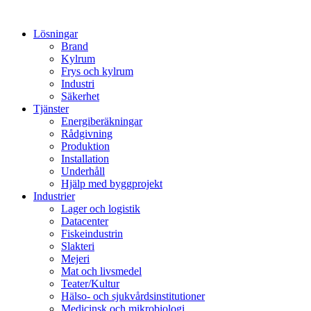
Lösningar
Brand
Kylrum
Frys och kylrum
Industri
Säkerhet
Tjänster
Energiberäkningar
Rådgivning
Produktion
Installation
Underhåll
Hjälp med byggprojekt
Industrier
Lager och logistik
Datacenter
Fiskeindustrin
Slakteri
Mejeri
Mat och livsmedel
Teater/Kultur
Hälso- och sjukvårdsinstitutioner
Medicinsk och mikrobiologi