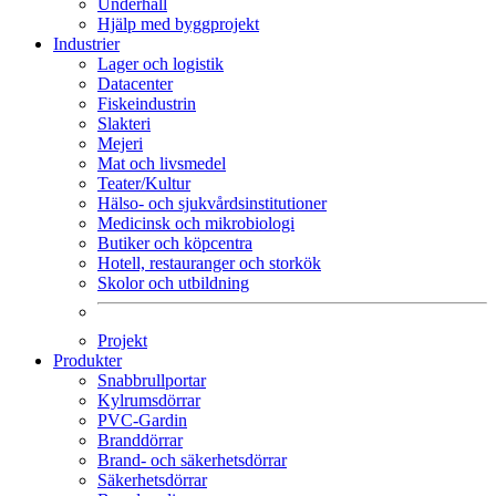
Underhåll
Hjälp med byggprojekt
Industrier
Lager och logistik
Datacenter
Fiskeindustrin
Slakteri
Mejeri
Mat och livsmedel
Teater/Kultur
Hälso- och sjukvårdsinstitutioner
Medicinsk och mikrobiologi
Butiker och köpcentra
Hotell, restauranger och storkök
Skolor och utbildning
Projekt
Produkter
Snabbrullportar
Kylrumsdörrar
PVC-Gardin
Branddörrar
Brand- och säkerhetsdörrar
Säkerhetsdörrar