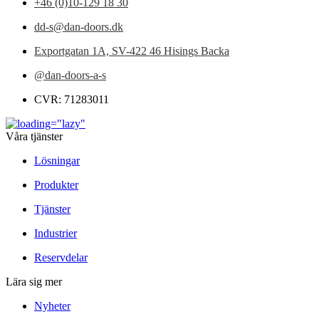
+46 (0)10-129 18 30
dd-s@dan-doors.dk
Exportgatan 1A,
SV-422 46 Hisings Backa
@dan-doors-a-s
CVR: 71283011
Våra tjänster
Lösningar
Produkter
Tjänster
Industrier
Reservdelar
Lära sig mer
Nyheter