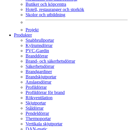
Butiker och köpcentra
Hotell, restauranger och storkök
Skolor och utbildning
Projekt
Produkter
Snabbrullportar
Kylrumsdörrar
PVC-Gardin
Branddörrar
Brand- och säkerhetsdörrar
Säkerhetsdörrar
Brandgardiner
Brandskjutportar
Anslagsdörrar
Profildörrar
Profildörrar för brand
Rökventilation
Skjutportar
Ståldörrar
Pendeldörrar
Thermoportar
Vertikala skjutportar
DAN-matic