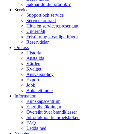
Saknar du din produkt?
Service
Support och service
Servicekontrakt
Hitta en servicerepresentant
Underhåll
Felsökning - Vanliga frågor
Reservdelar
Om oss
Historia
Anställda
Värden
Kvalitet
Ansvarspolicy
Export
Jobb
Boka ett möte
Information
Kunskapscentrum
Energiberäkningar
Översikt över brandklasser
Introduktion till arbetsboken
FAQ
Ladda ned
Nyheter