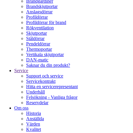
Brandgardiner
Brandskjutportar
Anslagsdörrar
Profildörrar
Profildörrar för brand
Rökventilation
Skjutportar
Ståldörrar
Pendeldörrar
Thermoportar
Vertikala skjutportar
DAN-matic
Saknar du din produkt?
Service
Support och service
Servicekontrakt
Hitta en servicerepresentant
Underhåll
Felsökning - Vanliga frågor
Reservdelar
Om oss
Historia
Anställda
Värden
Kvalitet