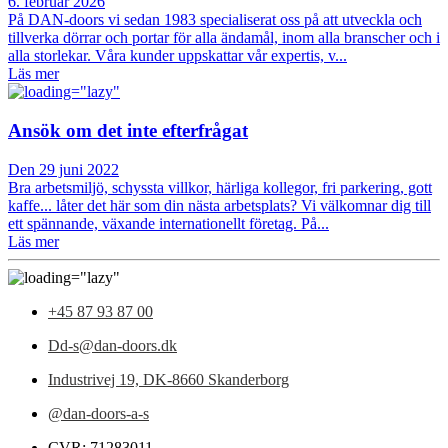
6. februar 2026
På DAN-doors vi sedan 1983 specialiserat oss på att utveckla och
tillverka dörrar och portar för alla ändamål, inom alla branscher och i
alla storlekar. Våra kunder uppskattar vår expertis, v...
Läs mer
Ansök om det inte efterfrågat
Den 29 juni 2022
Bra arbetsmiljö, schyssta villkor, härliga kollegor, fri parkering, gott
kaffe... låter det här som din nästa arbetsplats? Vi välkomnar dig till
ett spännande, växande internationellt företag. På...
Läs mer
+45 87 93 87 00
Dd-s@dan-doors.dk
Industrivej 19,
DK-8660 Skanderborg
@dan-doors-a-s
CVR: 71283011