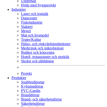
Underhåll
Hjälp med byggprojekt
Industrier
Lager och logistik
Datacenter
Fiskeindustrin
Slakteri
Mejeri
Mat och livsmedel
Teater/Kultur
Hälso- och sjukvårdsinstitutioner
Medicinsk och mikrobiologi
Butiker och köpcentra
Hotell, restauranger och storkök
Skolor och utbildning
Projekt
Produkter
Snabbrullportar
Kylrumsdörrar
PVC-Gardin
Branddörrar
Brand- och säkerhetsdörrar
Säkerhetsdörrar