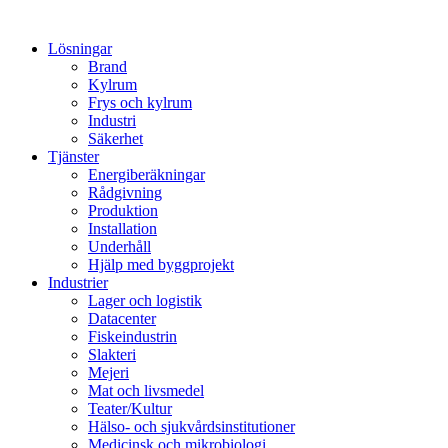
Lösningar
Brand
Kylrum
Frys och kylrum
Industri
Säkerhet
Tjänster
Energiberäkningar
Rådgivning
Produktion
Installation
Underhåll
Hjälp med byggprojekt
Industrier
Lager och logistik
Datacenter
Fiskeindustrin
Slakteri
Mejeri
Mat och livsmedel
Teater/Kultur
Hälso- och sjukvårdsinstitutioner
Medicinsk och mikrobiologi