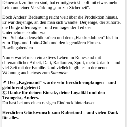
Dänemark zu finden sind, hat er mitgewirkt – oft mit etwas mehr
Leim und einer Verstärkung „nur zur Sicherheit“.
Doch Anders’ Bedeutung reicht weit über die Produktion hinaus.
Er war derjenige, an den man sich wandte. Derjenige, der zuhörte,
die Dinge offen sagte – und ein tragender Teil der
Unternehmenskultur war.
Von Schokoladenschildkröten und dem „Flæskeklubben“ bis hin
zum Tipp- und Lotto-Club und den legendären Firmen-
Bowlingabenden.
Nun erwartet mich ein aktives Leben im Ruhestand mit
ehrenamtlicher Arbeit, Dart, Radtouren, Sport, mehr Urlaub – und
viel Zeit mit der Familie. Und vielleicht gibt es in der neuen
Wohnung auch etwas zum
Sammeln
.
🎉
Der „Kagemand“ wurde sehr herzlich empfangen – und
gebührend gefeiert!
👏
Danke für deinen Einsatz, deine Loyalität und den
Teamgeist, Anders.
Du hast bei uns einen riesigen Eindruck hinterlassen.
Herzlichen Glückwunsch zum Ruhestand – und vielen Dank
für alles.