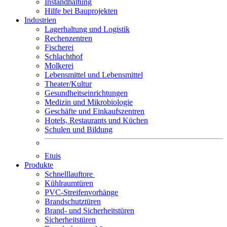
Instandhaltung
Hilfe bei Bauprojekten
Industrien
Lagerhaltung und Logistik
Rechenzentren
Fischerei
Schlachthof
Molkerei
Lebensmittel und Lebensmittel
Theater/Kultur
Gesundheitseinrichtungen
Medizin und Mikrobiologie
Geschäfte und Einkaufszentren
Hotels, Restaurants und Küchen
Schulen und Bildung
Etuis
Produkte
Schnelllauftore
Kühlraumtüren
PVC-Streifenvorhänge
Brandschutztüren
Brand- und Sicherheitstüren
Sicherheitstüren