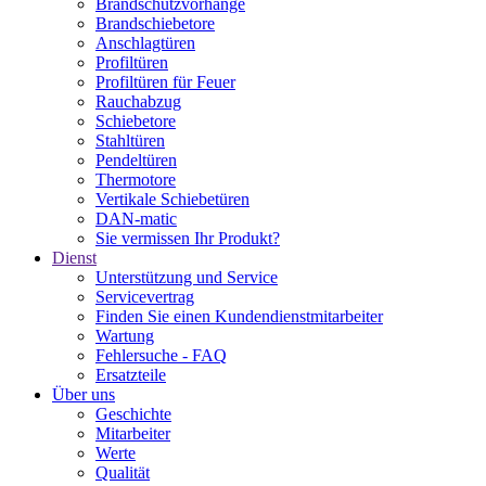
Brandschutzvorhänge
Brandschiebetore
Anschlagtüren
Profiltüren
Profiltüren für Feuer
Rauchabzug
Schiebetore
Stahltüren
Pendeltüren
Thermotore
Vertikale Schiebetüren
DAN-matic
Sie vermissen Ihr Produkt?
Dienst
Unterstützung und Service
Servicevertrag
Finden Sie einen Kundendienstmitarbeiter
Wartung
Fehlersuche - FAQ
Ersatzteile
Über uns
Geschichte
Mitarbeiter
Werte
Qualität