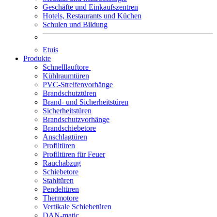
Geschäfte und Einkaufszentren
Hotels, Restaurants und Küchen
Schulen und Bildung
Etuis
Produkte
Schnelllauftore
Kühlraumtüren
PVC-Streifenvorhänge
Brandschutztüren
Brand- und Sicherheitstüren
Sicherheitstüren
Brandschutzvorhänge
Brandschiebetore
Anschlagtüren
Profiltüren
Profiltüren für Feuer
Rauchabzug
Schiebetore
Stahltüren
Pendeltüren
Thermotore
Vertikale Schiebetüren
DAN-matic