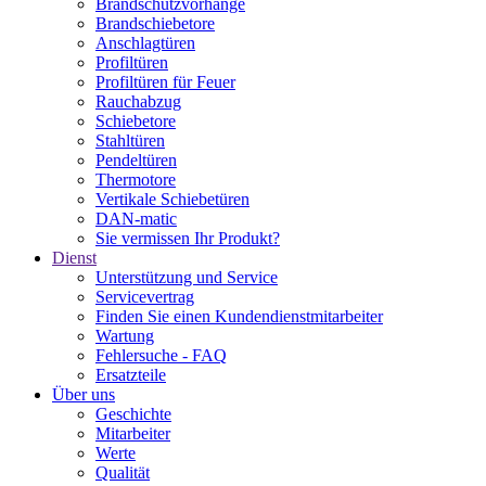
Brandschutzvorhänge
Brandschiebetore
Anschlagtüren
Profiltüren
Profiltüren für Feuer
Rauchabzug
Schiebetore
Stahltüren
Pendeltüren
Thermotore
Vertikale Schiebetüren
DAN-matic
Sie vermissen Ihr Produkt?
Dienst
Unterstützung und Service
Servicevertrag
Finden Sie einen Kundendienstmitarbeiter
Wartung
Fehlersuche - FAQ
Ersatzteile
Über uns
Geschichte
Mitarbeiter
Werte
Qualität