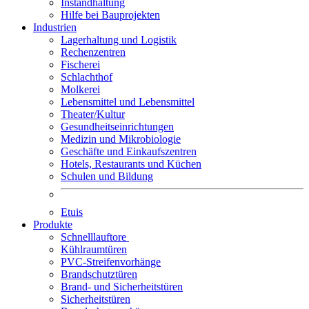
Instandhaltung
Hilfe bei Bauprojekten
Industrien
Lagerhaltung und Logistik
Rechenzentren
Fischerei
Schlachthof
Molkerei
Lebensmittel und Lebensmittel
Theater/Kultur
Gesundheitseinrichtungen
Medizin und Mikrobiologie
Geschäfte und Einkaufszentren
Hotels, Restaurants und Küchen
Schulen und Bildung
Etuis
Produkte
Schnelllauftore
Kühlraumtüren
PVC-Streifenvorhänge
Brandschutztüren
Brand- und Sicherheitstüren
Sicherheitstüren