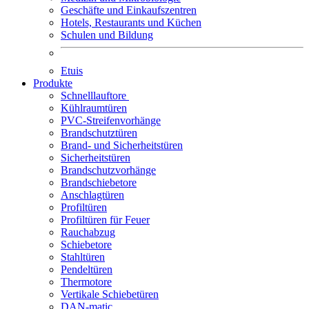
Geschäfte und Einkaufszentren
Hotels, Restaurants und Küchen
Schulen und Bildung
Etuis
Produkte
Schnelllauftore
Kühlraumtüren
PVC-Streifenvorhänge
Brandschutztüren
Brand- und Sicherheitstüren
Sicherheitstüren
Brandschutzvorhänge
Brandschiebetore
Anschlagtüren
Profiltüren
Profiltüren für Feuer
Rauchabzug
Schiebetore
Stahltüren
Pendeltüren
Thermotore
Vertikale Schiebetüren
DAN-matic