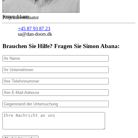
Simon Abana
Projektkoordinator
+45 87 93 87 23
sa@dan-doors.dk
Brauchen Sie Hilfe? Fragen Sie Simon Abana: