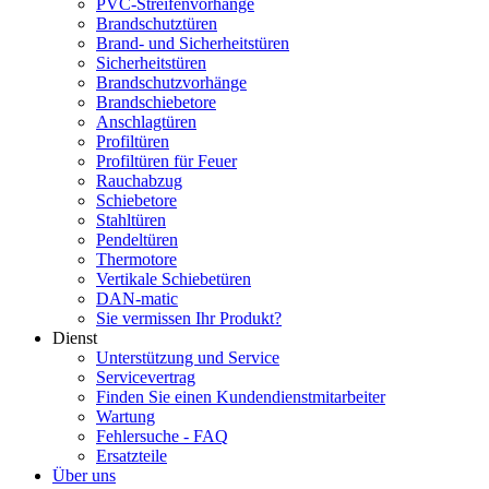
PVC-Streifenvorhänge
Brandschutztüren
Brand- und Sicherheitstüren
Sicherheitstüren
Brandschutzvorhänge
Brandschiebetore
Anschlagtüren
Profiltüren
Profiltüren für Feuer
Rauchabzug
Schiebetore
Stahltüren
Pendeltüren
Thermotore
Vertikale Schiebetüren
DAN-matic
Sie vermissen Ihr Produkt?
Dienst
Unterstützung und Service
Servicevertrag
Finden Sie einen Kundendienstmitarbeiter
Wartung
Fehlersuche - FAQ
Ersatzteile
Über uns