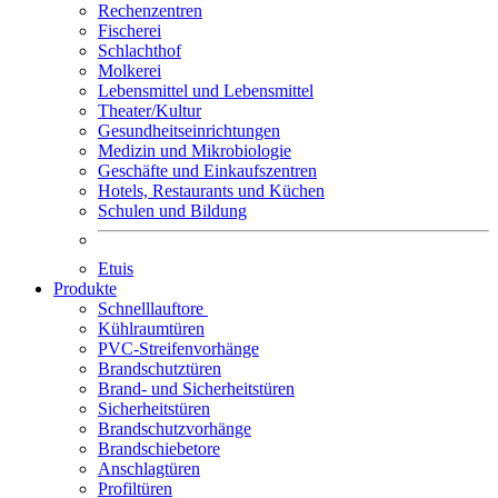
Rechenzentren
Fischerei
Schlachthof
Molkerei
Lebensmittel und Lebensmittel
Theater/Kultur
Gesundheitseinrichtungen
Medizin und Mikrobiologie
Geschäfte und Einkaufszentren
Hotels, Restaurants und Küchen
Schulen und Bildung
Etuis
Produkte
Schnelllauftore
Kühlraumtüren
PVC-Streifenvorhänge
Brandschutztüren
Brand- und Sicherheitstüren
Sicherheitstüren
Brandschutzvorhänge
Brandschiebetore
Anschlagtüren
Profiltüren