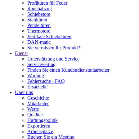
Profiltüren für Feuer
Rauchabzug
Schiebetore
Stahltüren
Pendeltüren
Thermotore
Vertikale Schiebetüren
DAN-matic
Sie vermissen Ihr Produkt?
Dienst
Unterstützung und Service
Servicevertrag
Finden Sie einen Kundendienstmitarbeiter
Wartung
Fehlersuche - FAQ
Ersatzteile
Über uns
Geschichte
Mitarbeiter
Werte
Qualität
Haftungspolitik
Exportieren
Arbeitsplätze
Buchen Sie ein Meeting