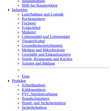
Instandhaltung
Hilfe bei Bauprojekten
Industrien
Lagerhaltung und Logistik
Rechenzentren
Fischerei
Schlachthof
Molkerei
Lebensmittel und Lebensmittel
Theater/Kultur
Gesundheitseinrichtungen
Medizin und Mikrobiologie
Geschäfte und Einkaufszentren
Hotels, Restaurants und Küchen
Schulen und Bildung
Etuis
Produkte
Schnelllauftore
Kühlraumtüren
PVC-Streifenvorhänge
Brandschutztüren
Brand- und Sicherheitstüren
Sicherheitstüren