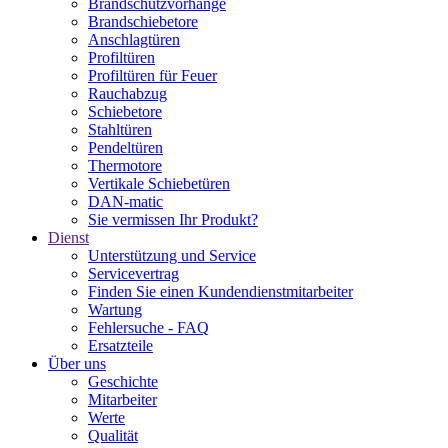
Brandschutzvorhänge
Brandschiebetore
Anschlagtüren
Profiltüren
Profiltüren für Feuer
Rauchabzug
Schiebetore
Stahltüren
Pendeltüren
Thermotore
Vertikale Schiebetüren
DAN-matic
Sie vermissen Ihr Produkt?
Dienst
Unterstützung und Service
Servicevertrag
Finden Sie einen Kundendienstmitarbeiter
Wartung
Fehlersuche - FAQ
Ersatzteile
Über uns
Geschichte
Mitarbeiter
Werte
Qualität