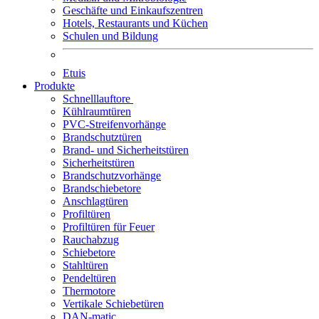
Geschäfte und Einkaufszentren
Hotels, Restaurants und Küchen
Schulen und Bildung
Etuis
Produkte
Schnelllauftore
Kühlraumtüren
PVC-Streifenvorhänge
Brandschutztüren
Brand- und Sicherheitstüren
Sicherheitstüren
Brandschutzvorhänge
Brandschiebetore
Anschlagtüren
Profiltüren
Profiltüren für Feuer
Rauchabzug
Schiebetore
Stahltüren
Pendeltüren
Thermotore
Vertikale Schiebetüren
DAN-matic