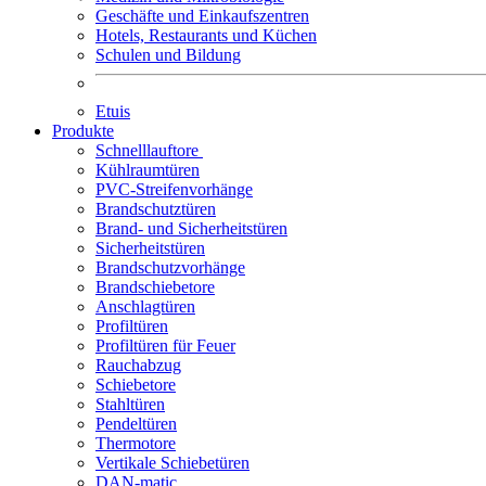
Geschäfte und Einkaufszentren
Hotels, Restaurants und Küchen
Schulen und Bildung
Etuis
Produkte
Schnelllauftore
Kühlraumtüren
PVC-Streifenvorhänge
Brandschutztüren
Brand- und Sicherheitstüren
Sicherheitstüren
Brandschutzvorhänge
Brandschiebetore
Anschlagtüren
Profiltüren
Profiltüren für Feuer
Rauchabzug
Schiebetore
Stahltüren
Pendeltüren
Thermotore
Vertikale Schiebetüren
DAN-matic