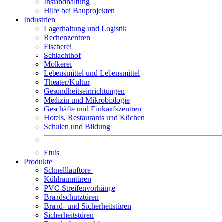
Instandhaltung
Hilfe bei Bauprojekten
Industrien
Lagerhaltung und Logistik
Rechenzentren
Fischerei
Schlachthof
Molkerei
Lebensmittel und Lebensmittel
Theater/Kultur
Gesundheitseinrichtungen
Medizin und Mikrobiologie
Geschäfte und Einkaufszentren
Hotels, Restaurants und Küchen
Schulen und Bildung
Etuis
Produkte
Schnelllauftore
Kühlraumtüren
PVC-Streifenvorhänge
Brandschutztüren
Brand- und Sicherheitstüren
Sicherheitstüren