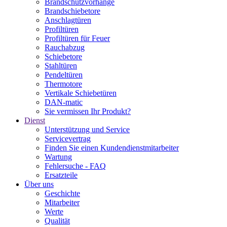
Brandschutzvorhänge
Brandschiebetore
Anschlagtüren
Profiltüren
Profiltüren für Feuer
Rauchabzug
Schiebetore
Stahltüren
Pendeltüren
Thermotore
Vertikale Schiebetüren
DAN-matic
Sie vermissen Ihr Produkt?
Dienst
Unterstützung und Service
Servicevertrag
Finden Sie einen Kundendienstmitarbeiter
Wartung
Fehlersuche - FAQ
Ersatzteile
Über uns
Geschichte
Mitarbeiter
Werte
Qualität