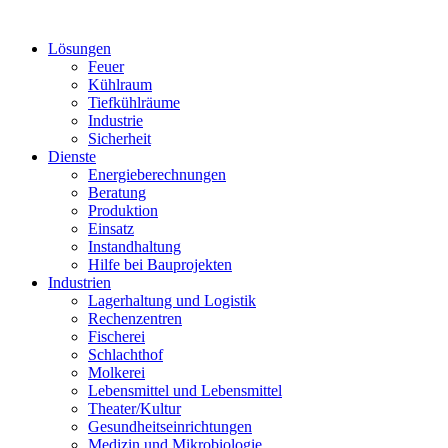
Lösungen
Feuer
Kühlraum
Tiefkühlräume
Industrie
Sicherheit
Dienste
Energieberechnungen
Beratung
Produktion
Einsatz
Instandhaltung
Hilfe bei Bauprojekten
Industrien
Lagerhaltung und Logistik
Rechenzentren
Fischerei
Schlachthof
Molkerei
Lebensmittel und Lebensmittel
Theater/Kultur
Gesundheitseinrichtungen
Medizin und Mikrobiologie