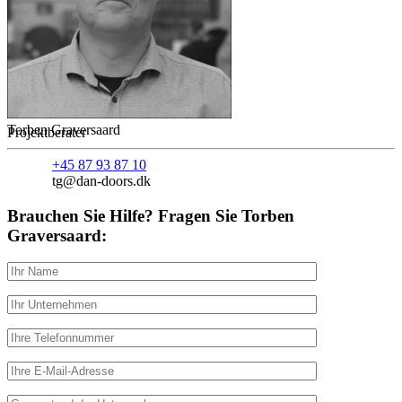
Torben Graversaard
Projektberater
+45 87 93 87 10
tg@dan-doors.dk
Brauchen Sie Hilfe? Fragen Sie Torben
Graversaard: