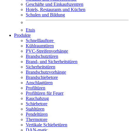
Geschäfte und Einkaufszentren
Hotels, Restaurants und Küchen
Schulen und Bildung
Etuis
Produkte
Schnelllauftore
Kühlraumtüren
PVC-Streifenvorhänge
Brandschutztüren
Brand- und Sicherheitstüren
Sicherheitstüren
Brandschutzvorhänge
Brandschiebetore
Anschlagtüren
Profiltüren
Profiltüren für Feuer
Rauchabzug
Schiebetore
Stahltüren
Pendeltüren
Thermotore
Vertikale Schiebetüren
DAN-matic