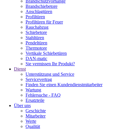
Brandschutzvorhänge
Brandschiebetore
Anschlagtüren
Profiltüren
Profiltüren für Feuer
Rauchabzug
Schiebetore
Stahltüren
Pendeltüren
Thermotore
Vertikale Schiebetüren
DAN-matic
Sie vermissen Ihr Produkt?
Dienst
Unterstützung und Service
Servicevertrag
Finden Sie einen Kundendienstmitarbeiter
Wartung
Fehlersuche - FAQ
Ersatzteile
Über uns
Geschichte
Mitarbeiter
Werte
Qualität